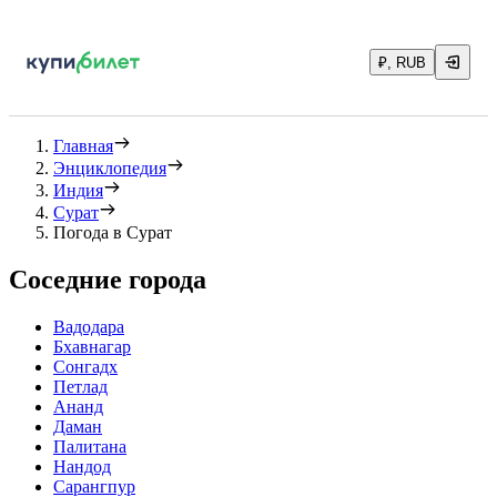
₽, RUB
Главная
Энциклопедия
Индия
Сурат
Погода в Сурат
Соседние города
Вадодара
Бхавнагар
Сонгадх
Петлад
Ананд
Даман
Палитана
Нандод
Сарангпур