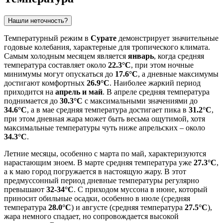
Нашли неточность?
Температурный режим в
Сурате
демонстрирует значительные
годовые колебания, характерные для тропического климата.
Самым холодным месяцем является
январь
, когда средняя
температура составляет около
22.3°C
, при этом ночные
минимумы могут опускаться до
17.6°C
, а дневные максимумы
достигают комфортных
26.9°C
. Наиболее жаркий период
приходится на
апрель и май
. В апреле средняя температура
поднимается до
30.3°C
с максимальными значениями до
34.6°C
, а в мае средняя температура достигает пика в
31.2°C
,
при этом дневная жара может быть весьма ощутимой, хотя
максимальные температуры чуть ниже апрельских – около
34.3°C
.
Летние месяцы, особенно с марта по май, характеризуются
нарастающим зноем. В марте средняя температура уже
27.3°C
,
а к маю город погружается в настоящую жару. В этот
предмуссонный период дневные температуры регулярно
превышают
32-34°C
. С приходом муссона в июне, который
приносит обильные осадки, особенно в июле (средняя
температура
28.0°C
) и августе (средняя температура
27.5°C
),
жара немного спадает, но сопровождается высокой