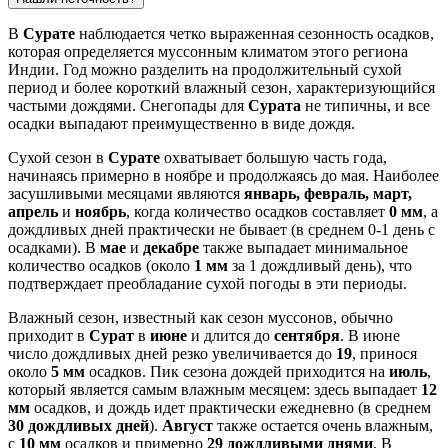
В
Сурате
наблюдается четко выраженная сезонность осадков,
которая определяется муссонным климатом этого региона
Индии. Год можно разделить на продолжительный сухой
период и более короткий влажный сезон, характеризующийся
частыми дождями. Снегопады для
Сурата
не типичны, и все
осадки выпадают преимущественно в виде дождя.
Сухой сезон в
Сурате
охватывает большую часть года,
начинаясь примерно в ноябре и продолжаясь до мая. Наиболее
засушливыми месяцами являются
январь, февраль, март,
апрель
и
ноябрь
, когда количество осадков составляет
0 мм
, а
дождливых дней практически не бывает (в среднем 0-1 день с
осадками). В
мае
и
декабре
также выпадает минимальное
количество осадков (около
1 мм
за 1 дождливый день), что
подтверждает преобладание сухой погоды в эти периоды.
Влажный сезон, известный как сезон муссонов, обычно
приходит в
Сурат
в
июне
и длится до
сентября
. В июне
число дождливых дней резко увеличивается до
19
, принося
около
5 мм
осадков. Пик сезона дождей приходится на
июль
,
который является самым влажным месяцем: здесь выпадает
12
мм
осадков, и дождь идет практически ежедневно (в среднем
30 дождливых дней
).
Август
также остается очень влажным,
с
10 мм
осадков и примерно
29 дождливыми днями
. В