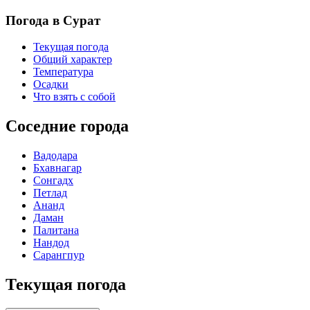
Погода в Сурат
Текущая погода
Общий характер
Температура
Осадки
Что взять с собой
Соседние города
Вадодара
Бхавнагар
Сонгадх
Петлад
Ананд
Даман
Палитана
Нандод
Сарангпур
Текущая погода