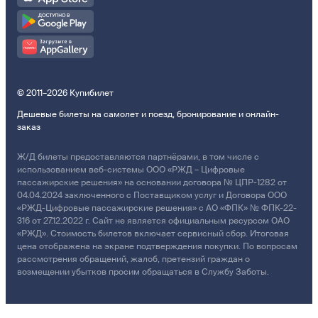
© 2011–2026 Купибилет
Дешевые билеты на самолет и поезд, бронирование и онлайн-
заказ
Ж/Д билеты предоставляются партнёрами, в том числе с
использованием веб-системы ООО «РЖД – Цифровые
пассажирские решения» на основании договора № ЦПР-1282 от
04.04.2024 заключенного с Поставщиком услуг и Договора ООО
«РЖД-Цифровые пассажирские решения» с АО «ФПК» № ФПК-22-
316 от 27.12.2022 г. Сайт не является официальным ресурсом ОАО
«РЖД». Стоимость билетов включает сервисный сбор. Итоговая
цена отображена на экране подтверждения покупки. По вопросам
рассмотрения обращений, жалоб, претензий граждан о
возмещении убытков просим обращаться в Службу Заботы.