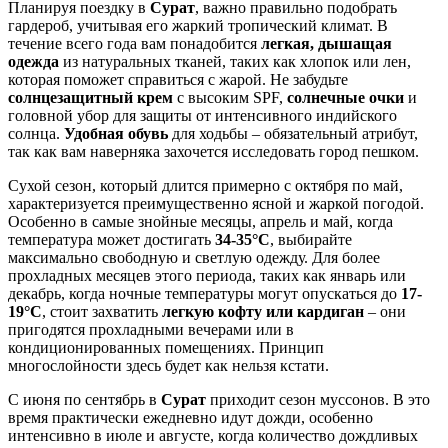
Планируя поездку в
Сурат
, важно правильно подобрать
гардероб, учитывая его жаркий тропический климат. В
течение всего года вам понадобится
легкая, дышащая
одежда
из натуральных тканей, таких как хлопок или лен,
которая поможет справиться с жарой. Не забудьте
солнцезащитный крем
с высоким SPF,
солнечные очки
и
головной убор для защиты от интенсивного индийского
солнца.
Удобная обувь
для ходьбы – обязательный атрибут,
так как вам наверняка захочется исследовать город пешком.
Сухой сезон, который длится примерно с октября по май,
характеризуется преимущественно ясной и жаркой погодой.
Особенно в самые знойные месяцы, апрель и май, когда
температура может достигать
34-35°C
, выбирайте
максимально свободную и светлую одежду. Для более
прохладных месяцев этого периода, таких как январь или
декабрь, когда ночные температуры могут опускаться до
17-
19°C
, стоит захватить
легкую кофту или кардиган
– они
пригодятся прохладными вечерами или в
кондиционированных помещениях. Принцип
многослойности здесь будет как нельзя кстати.
С июня по сентябрь в
Сурат
приходит сезон муссонов. В это
время практически ежедневно идут дожди, особенно
интенсивно в июле и августе, когда количество дождливых