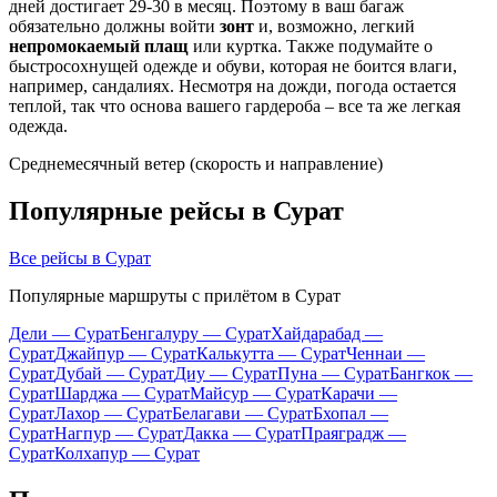
дней достигает 29-30 в месяц. Поэтому в ваш багаж
обязательно должны войти
зонт
и, возможно, легкий
непромокаемый плащ
или куртка. Также подумайте о
быстросохнущей одежде и обуви, которая не боится влаги,
например, сандалиях. Несмотря на дожди, погода остается
теплой, так что основа вашего гардероба – все та же легкая
одежда.
Среднемесячный ветер (скорость и направление)
Популярные рейсы в Сурат
Все рейсы в Сурат
Популярные маршруты с прилётом в Сурат
Дели — Сурат
Бенгалуру — Сурат
Хайдарабад —
Сурат
Джайпур — Сурат
Калькутта — Сурат
Ченнаи —
Сурат
Дубай — Сурат
Диу — Сурат
Пуна — Сурат
Бангкок —
Сурат
Шарджа — Сурат
Майсур — Сурат
Карачи —
Сурат
Лахор — Сурат
Белагави — Сурат
Бхопал —
Сурат
Нагпур — Сурат
Дакка — Сурат
Праяградж —
Сурат
Колхапур — Сурат