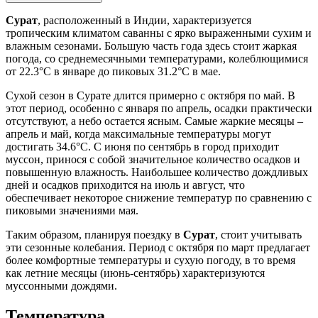
Сурат
, расположенный в Индии, характеризуется
тропическим климатом саванны с ярко выраженными сухим и
влажным сезонами. Большую часть года здесь стоит жаркая
погода, со среднемесячными температурами, колеблющимися
от 22.3°C в январе до пиковых 31.2°C в мае.
Сухой сезон в Сурате длится примерно с октября по май. В
этот период, особенно с января по апрель, осадки практически
отсутствуют, а небо остается ясным. Самые жаркие месяцы –
апрель и май, когда максимальные температуры могут
достигать 34.6°C. С июня по сентябрь в город приходит
муссон, принося с собой значительное количество осадков и
повышенную влажность. Наибольшее количество дождливых
дней и осадков приходится на июль и август, что
обеспечивает некоторое снижение температур по сравнению с
пиковыми значениями мая.
Таким образом, планируя поездку в
Сурат
, стоит учитывать
эти сезонные колебания. Период с октября по март предлагает
более комфортные температуры и сухую погоду, в то время
как летние месяцы (июнь-сентябрь) характеризуются
муссонными дождями.
Температура