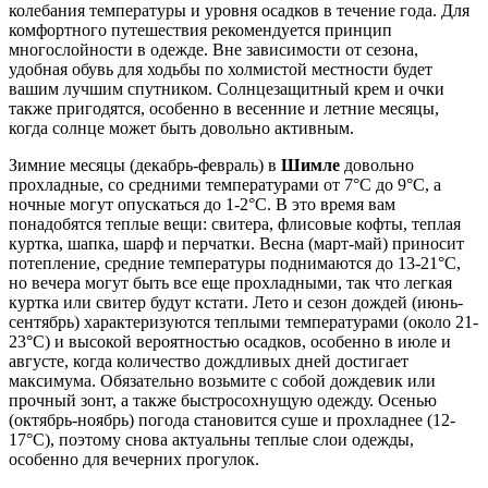
колебания температуры и уровня осадков в течение года. Для
комфортного путешествия рекомендуется принцип
многослойности в одежде. Вне зависимости от сезона,
удобная обувь для ходьбы по холмистой местности будет
вашим лучшим спутником. Солнцезащитный крем и очки
также пригодятся, особенно в весенние и летние месяцы,
когда солнце может быть довольно активным.
Зимние месяцы (декабрь-февраль) в
Шимле
довольно
прохладные, со средними температурами от 7°C до 9°C, а
ночные могут опускаться до 1-2°C. В это время вам
понадобятся теплые вещи: свитера, флисовые кофты, теплая
куртка, шапка, шарф и перчатки. Весна (март-май) приносит
потепление, средние температуры поднимаются до 13-21°C,
но вечера могут быть все еще прохладными, так что легкая
куртка или свитер будут кстати. Лето и сезон дождей (июнь-
сентябрь) характеризуются теплыми температурами (около 21-
23°C) и высокой вероятностью осадков, особенно в июле и
августе, когда количество дождливых дней достигает
максимума. Обязательно возьмите с собой дождевик или
прочный зонт, а также быстросохнущую одежду. Осенью
(октябрь-ноябрь) погода становится суше и прохладнее (12-
17°C), поэтому снова актуальны теплые слои одежды,
особенно для вечерних прогулок.