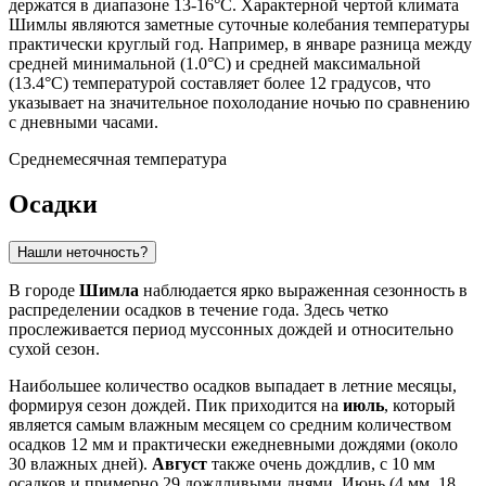
держатся в диапазоне 13-16°C. Характерной чертой климата
Шимлы являются заметные суточные колебания температуры
практически круглый год. Например, в январе разница между
средней минимальной (1.0°C) и средней максимальной
(13.4°C) температурой составляет более 12 градусов, что
указывает на значительное похолодание ночью по сравнению
с дневными часами.
Среднемесячная температура
Осадки
Нашли неточность?
В городе
Шимла
наблюдается ярко выраженная сезонность в
распределении осадков в течение года. Здесь четко
прослеживается период муссонных дождей и относительно
сухой сезон.
Наибольшее количество осадков выпадает в летние месяцы,
формируя сезон дождей. Пик приходится на
июль
, который
является самым влажным месяцем со средним количеством
осадков 12 мм и практически ежедневными дождями (около
30 влажных дней).
Август
также очень дождлив, с 10 мм
осадков и примерно 29 дождливыми днями. Июнь (4 мм, 18