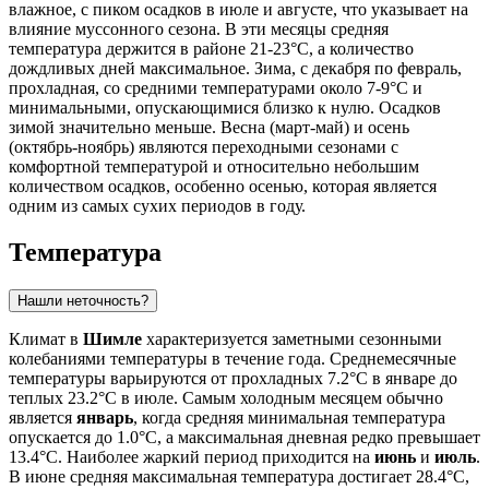
влажное, с пиком осадков в июле и августе, что указывает на
влияние муссонного сезона. В эти месяцы средняя
температура держится в районе 21-23°C, а количество
дождливых дней максимальное. Зима, с декабря по февраль,
прохладная, со средними температурами около 7-9°C и
минимальными, опускающимися близко к нулю. Осадков
зимой значительно меньше. Весна (март-май) и осень
(октябрь-ноябрь) являются переходными сезонами с
комфортной температурой и относительно небольшим
количеством осадков, особенно осенью, которая является
одним из самых сухих периодов в году.
Температура
Нашли неточность?
Климат в
Шимле
характеризуется заметными сезонными
колебаниями температуры в течение года. Среднемесячные
температуры варьируются от прохладных 7.2°C в январе до
теплых 23.2°C в июле. Самым холодным месяцем обычно
является
январь
, когда средняя минимальная температура
опускается до 1.0°C, а максимальная дневная редко превышает
13.4°C. Наиболее жаркий период приходится на
июнь
и
июль
.
В июне средняя максимальная температура достигает 28.4°C,