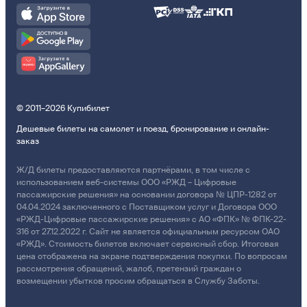
© 2011–2026 Купибилет
Дешевые билеты на самолет и поезд, бронирование и онлайн-
заказ
Ж/Д билеты предоставляются партнёрами, в том числе с
использованием веб-системы ООО «РЖД – Цифровые
пассажирские решения» на основании договора № ЦПР-1282 от
04.04.2024 заключенного с Поставщиком услуг и Договора ООО
«РЖД-Цифровые пассажирские решения» с АО «ФПК» № ФПК-22-
316 от 27.12.2022 г. Сайт не является официальным ресурсом ОАО
«РЖД». Стоимость билетов включает сервисный сбор. Итоговая
цена отображена на экране подтверждения покупки. По вопросам
рассмотрения обращений, жалоб, претензий граждан о
возмещении убытков просим обращаться в Службу Заботы.