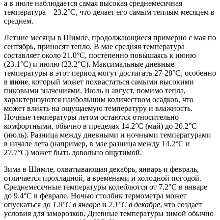
а в июле наблюдается самая высокая среднемесячная
температура – 23.2°C, что делает его самым теплым месяцем в
среднем.
Летние месяцы в Шимле, продолжающиеся примерно с мая по
сентябрь, приносят тепло. В мае средняя температура
составляет около 21.0°C, постепенно повышаясь к июню
(23.1°C) и июлю (23.2°C). Максимальные дневные
температуры в этот период могут достигать 27-28°C, особенно
в
июне
, который может похвастаться самыми высокими
пиковыми значениями. Июль и август, помимо тепла,
характеризуются наибольшим количеством осадков, что
может влиять на ощущаемую температуру и влажность.
Ночные температуры летом остаются относительно
комфортными, обычно в пределах 14.2°C (май) до 20.2°C
(июль). Разница между дневными и ночными температурами
в начале лета (например, в мае разница между 14.2°C и
27.7°C) может быть довольно ощутимой.
Зима в Шимле, охватывающая декабрь, январь и февраль,
отличается прохладной, а временами и холодной погодой.
Среднемесячные температуры колеблются от 7.2°C в январе
до 9.4°C в феврале. Ночью столбик термометра может
опускаться до
1.0°C в январе
и
2.1°C в декабре
, что создает
условия для заморозков. Дневные температуры зимой обычно