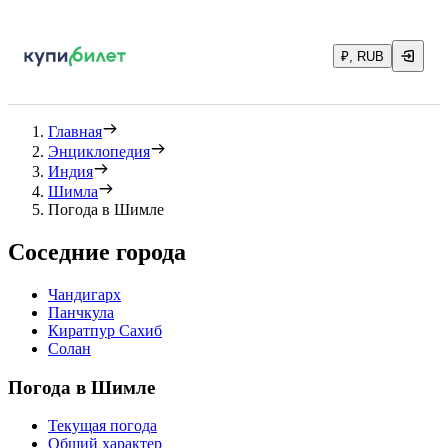
₽, RUB
Главная
Энциклопедия
Индия
Шимла
Погода в Шимле
Соседние города
Чандигарх
Панчкула
Киратпур Сахиб
Солан
Погода в Шимле
Текущая погода
Общий характер