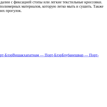
ндалии с фиксацией стопы или легкие текстильные кроссовки.
 полимерных материалов, которую легко мыть и сушить. Также
них прогулок.
рт-Блэр
Вишакхапатнам — Порт-Блэр
Бхубанешвар — Порт-