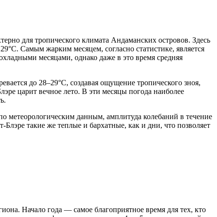
ктерно для тропического климата Андаманских островов. Здесь
 29°C. Самым жарким месяцем, согласно статистике, является
хладными месяцами, однако даже в это время средняя
евается до 28–29°C, создавая ощущение тропического зноя,
лэре царит вечное лето. В эти месяцы погода наиболее
ь.
по метеорологическим данным, амплитуда колебаний в течение
-Блэре такие же теплые и бархатные, как и дни, что позволяет
гиона. Начало года — самое благоприятное время для тех, кто