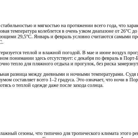
стабильностью и мягкостью на протяжении всего года, что хара
вая температура колеблется в очень узком диапазоне от 26°C до
ающими 29,5°C. Январь и февраль условно считаются самыми про
C.
еризуется теплой и влажной погодой. В мае и июне воздух прогр
ом понимании здесь отсутствует: с декабря по февраль в Порт-Б
чно тепло для пляжного отдыха и прогулок, без риска замерзнут
ьная разница между дневными и ночными температурами. Судя 
м составляет всего 1–2 градуса. Это означает, что ночи в Порт
отясь о теплой одежде даже после захода солнца.
влажный сезоны, что типично для тропического климата этого ре