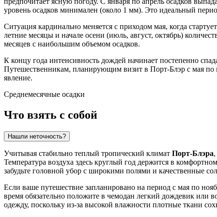
предпочитает ясную погоду. С января по апрель осадков выпа
уровень осадков минимален (около 1 мм). Это идеальный перио
Ситуация кардинально меняется с приходом мая, когда стартуе
летние месяцы и начале осени (июль, август, октябрь) количе
месяцев с наибольшим объемом осадков.
К концу года интенсивность дождей начинает постепенно спадат
Путешественникам, планирующим визит в Порт-Блэр с мая по н
явление.
Среднемесячные осадки
Что взять с собой
Нашли неточность?
Учитывая стабильно теплый тропический климат
Порт-Блэра
Температура воздуха здесь круглый год держится в комфортном
забудьте головной убор с широкими полями и качественные сол
Если ваше путешествие запланировано на период с мая по ноябр
время обязательно положите в чемодан легкий дождевик или в
одежду, поскольку из-за высокой влажности плотные ткани сох