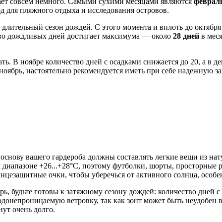
дает совсем немного. Самыми сухими месяцами являются
февраль
д для пляжного отдыха и исследования островов.
т длительный сезон дождей. С этого момента и вплоть до октябр
ство дождливых дней достигает максимума — около
28 дней
в меся
ь. В ноябре количество дней с осадками снижается до 20, а в дек
оябрь, настоятельно рекомендуется иметь при себе надежную за
, основу вашего гардероба должны составлять легкие вещи из на
 диапазоне +26...+28°C, поэтому футболки, шорты, просторные р
нцезащитные очки, чтобы уберечься от активного солнца, особен
ь, будьте готовы к затяжному сезону дождей: количество дней с о
одонепроницаемую ветровку, так как зонт может быть неудобен
нут очень долго.