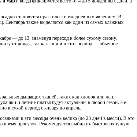
 и март
, когда фиксируется всего от 4 до 5 дождливых дней, а
я осадки становятся практически ежедневным явлением. В
ц. Сентябрь также выделяется как один из самых влажных
абре — до 13, знаменуя переход к более сухому сезону.
щиту от дождя, так как ливни в этот период — обычное
туральных дышащих тканей, таких как хлопок или лен.
убашки и летние платья будут актуальны в любой сезон. Не
но в сухой период с января по апрель.
садками в эти месяцы очень велико (до 28 дней в месяц). В это
 во время прогулок. Рекомендуется выбирать быстросохнущую