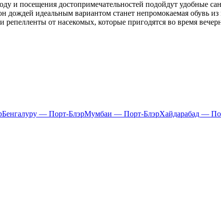
ороду и посещения достопримечательностей подойдут удобные са
зон дождей идеальным вариантом станет непромокаемая обувь из
и репелленты от насекомых, которые пригодятся во время вечер
р
Бенгалуру — Порт-Блэр
Мумбаи — Порт-Блэр
Хайдарабад — По