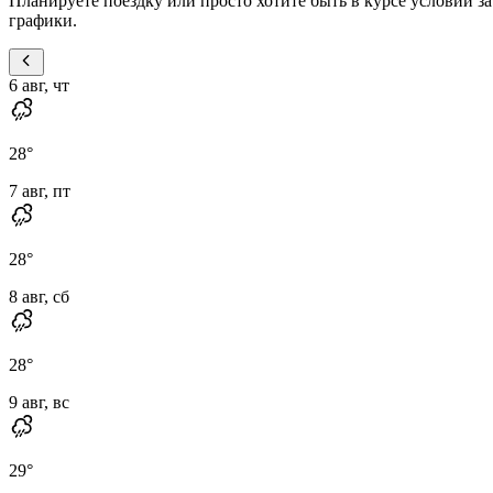
Планируете поездку или просто хотите быть в курсе условий 
графики.
6 авг, чт
28
°
7 авг, пт
28
°
8 авг, сб
28
°
9 авг, вс
29
°