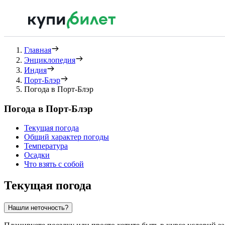
Главная
Энциклопедия
Индия
Порт-Блэр
Погода в Порт-Блэр
Погода в Порт-Блэр
Текущая погода
Общий характер погоды
Температура
Осадки
Что взять с собой
Текущая погода
Нашли неточность?