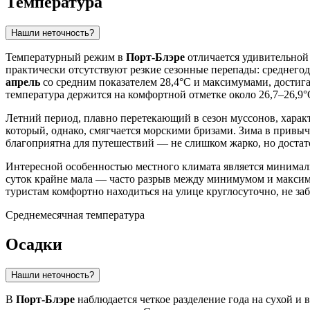
Температура
Нашли неточность?
Температурный режим в
Порт-Блэре
отличается удивительной 
практически отсутствуют резкие сезонные перепады: среднегодо
апрель
со средним показателем 28,4°C и максимумами, достиг
температура держится на комфортной отметке около 26,7–26,9°
Летний период, плавно перетекающий в сезон муссонов, характ
который, однако, смягчается морскими бризами. Зима в привычн
благоприятна для путешествий — не слишком жарко, но достато
Интересной особенностью местного климата является минимал
суток крайне мала — часто разрыв между минимумом и максимумо
туристам комфортно находиться на улице круглосуточно, не заб
Среднемесячная температура
Осадки
Нашли неточность?
В
Порт-Блэре
наблюдается четкое разделение года на сухой и 