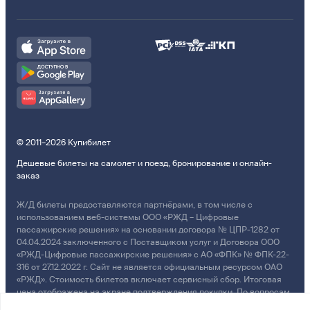
© 2011–2026 Купибилет
Дешевые билеты на самолет и поезд, бронирование и онлайн-
заказ
Ж/Д билеты предоставляются партнёрами, в том числе с
использованием веб-системы ООО «РЖД – Цифровые
пассажирские решения» на основании договора № ЦПР-1282 от
04.04.2024 заключенного с Поставщиком услуг и Договора ООО
«РЖД-Цифровые пассажирские решения» с АО «ФПК» № ФПК-22-
316 от 27.12.2022 г. Сайт не является официальным ресурсом ОАО
«РЖД». Стоимость билетов включает сервисный сбор. Итоговая
цена отображена на экране подтверждения покупки. По вопросам
рассмотрения обращений, жалоб, претензий граждан о