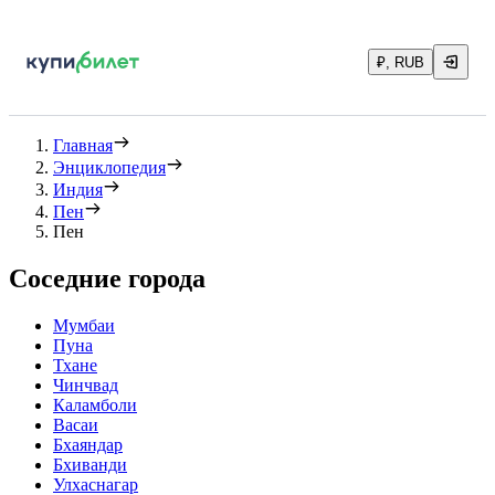
₽, RUB
Главная
Энциклопедия
Индия
Пен
Пен
Соседние города
Мумбаи
Пуна
Тхане
Чинчвад
Каламболи
Васаи
Бхаяндар
Бхиванди
Улхаснагар