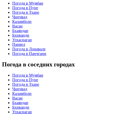
Погода в Мумбаи
Погода в Пуне
Погода в Тхане
Чинчвад
Каламболи
Васаи
Бхаяндар
Бхиванди
Улхаснагар
Панвел
Погода в Лонавале
Погода в Панчгани
Погода в соседних городах
Погода в Мумбаи
Погода в Пуне
Погода в Тхане
Чинчвад
Каламболи
Васаи
Бхаяндар
Бхиванди
Улхаснагар