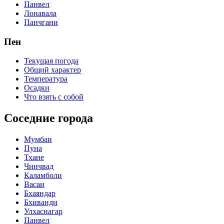
Панвел
Лонавала
Панчгани
Пен
Текущая погода
Общий характер
Температура
Осадки
Что взять с собой
Соседние города
Мумбаи
Пуна
Тхане
Чинчвад
Каламболи
Васаи
Бхаяндар
Бхиванди
Улхаснагар
Панвел