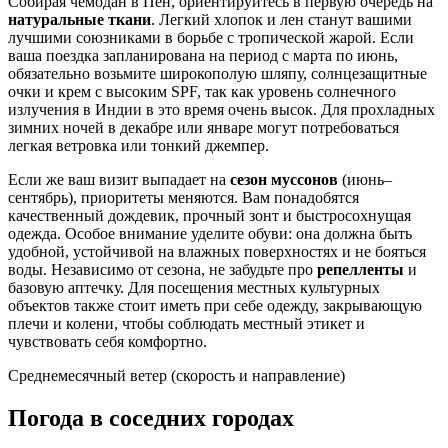
Собирая чемодан в
Пен
, ориентируйтесь в первую очередь на
натуральные ткани
. Легкий хлопок и лен станут вашими
лучшими союзниками в борьбе с тропической жарой. Если
ваша поездка запланирована на период с марта по июнь,
обязательно возьмите широкополую шляпу, солнцезащитные
очки и крем с высоким SPF, так как уровень солнечного
излучения в
Индии
в это время очень высок. Для прохладных
зимних ночей в декабре или январе могут потребоваться
легкая ветровка или тонкий джемпер.
Если же ваш визит выпадает на
сезон муссонов
(июнь–
сентябрь), приоритеты меняются. Вам понадобятся
качественный дождевик, прочный зонт и быстросохнущая
одежда. Особое внимание уделите обуви: она должна быть
удобной, устойчивой на влажных поверхностях и не бояться
воды. Независимо от сезона, не забудьте про
репелленты
и
базовую аптечку. Для посещения местных культурных
объектов также стоит иметь при себе одежду, закрывающую
плечи и колени, чтобы соблюдать местный этикет и
чувствовать себя комфортно.
Среднемесячный ветер (скорость и направление)
Погода в соседних городах