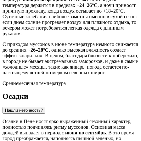
температура держится в пределах
+24–26°C
, а ночи приносят
приятную прохладу, когда воздух остывает до +18–20°C.
Суточные колебания наиболее заметны именно в сухой сезон:
если днем солнце прогревает воздух для пляжного отдыха, то
вечером может потребоваться легкая одежда с длинным
рукавом.
С приходом муссонов в июне температура немного снижается
до средних
+26–28°C
, однако высокая влажность создает
эффект «парилки». В целом, благодаря близости к побережью,
в городе не бывает экстремальных заморозков, и даже в самые
«холодные» месяцы, такие как январь, погода остается по-
настоящему летней по меркам северных широт.
Среднемесячная температура
Осадки
Нашли неточность?
Осадки в
Пене
носят ярко выраженный сезонный характер,
полностью подчиняясь ритму муссонов. Основная масса
дождей выпадает в период с
июня по сентябрь
. В это время
город преображается, наполняясь пышной зеленью, но