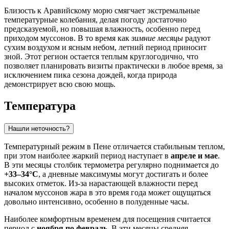
Близость к Аравийскому морю смягчает экстремальные
температурные колебания, делая погоду достаточно
предсказуемой, но повышая влажность, особенно перед
приходом муссонов. В то время как
зимние месяцы
радуют
сухим воздухом и ясным небом, летний период приносит
зной. Этот регион остается теплым круглогодично, что
позволяет планировать визиты практически в любое время, за
исключением пика сезона дождей, когда природа
демонстрирует всю свою мощь.
Температура
Нашли неточность?
Температурный режим в
Пене
отличается стабильным теплом,
при этом наиболее жаркий период наступает в
апреле и мае
.
В эти месяцы столбик термометра регулярно поднимается до
+33–34°C
, а дневные максимумы могут достигать и более
высоких отметок. Из-за нарастающей влажности перед
началом муссонов жара в это время года может ощущаться
довольно интенсивно, особенно в полуденные часы.
Наиболее комфортным временем для посещения считается
период с
ноября по февраль
. В эти месяцы средняя