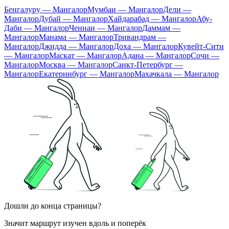
Бенгалуру — Мангалор
Мумбаи — Мангалор
Дели —
Мангалор
Дубай — Мангалор
Хайдарабад — Мангалор
Абу-
Даби — Мангалор
Ченнаи — Мангалор
Даммам —
Мангалор
Манама — Мангалор
Тривандрам —
Мангалор
Джидда — Мангалор
Доха — Мангалор
Кувейт-Сити
— Мангалор
Маскат — Мангалор
Адана — Мангалор
Сочи —
Мангалор
Москва — Мангалор
Санкт-Петербург —
Мангалор
Екатеринбург — Мангалор
Махачкала — Мангалор
Дошли до конца страницы?
Значит маршрут изучен вдоль и поперёк