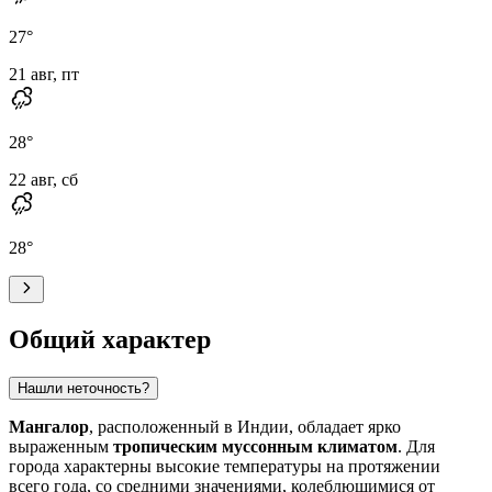
27
°
21 авг, пт
28
°
22 авг, сб
28
°
Общий характер
Нашли неточность?
Мангалор
, расположенный в Индии, обладает ярко
выраженным
тропическим муссонным климатом
. Для
города характерны высокие температуры на протяжении
всего года, со средними значениями, колеблющимися от