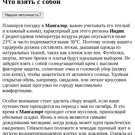
Что взять с собой
Нашли неточность?
Планируя поездку в
Мангалор
, важно учитывать его теплый
и влажный климат, характерный для этого региона
Индии
.
Среднегодовая температура воздуха редко опускается ниже
23°C и часто поднимается выше 30°C. Поэтому основу вашего
гардероба должна составлять легкая, дышащая одежда из
натуральных тканей, таких как хлопок или лен. Футболки,
шорты, легкие брюки и платья будут идеальным выбором. Не
забудьте взять с собой солнцезащитный крем с высоким
фактором защиты, солнечные очки и головной убор (шляпу
или кепку), чтобы защититься от активного солнца. Удобная
открытая обувь, например, сандалии, или легкие кроссовки
сделают ваши прогулки по городу максимально
комфортными.
Особое внимание стоит уделить сбору вещей, если ваше
путешествие приходится на период с мая по октябрь. В это
время в
Мангалоре
проходит сезон муссонов, приносящий
обильные осадки. Июнь и июль являются самыми
дождливыми месяцами, когда дождь может идти практически
ежедневно. Обязательно положите в чемодан прочный зонт и
легкую водонепроницаемую куртку или дождевик. Одежда из