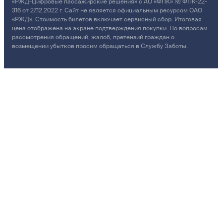
«РЖД-Цифровые пассажирские решения» с АО «ФПК» № ФПК-22-
316 от 27.12.2022 г. Сайт не является официальным ресурсом ОАО
«РЖД». Стоимость билетов включает сервисный сбор. Итоговая
цена отображена на экране подтверждения покупки. По вопросам
рассмотрения обращений, жалоб, претензий граждан о
возмещении убытков просим обращаться в Службу Заботы.