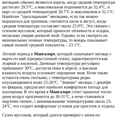
месяцами обычно являются апрель, когда средняя температура
достигает 29.5°C, а максимальная поднимается до 32.4°C, и
март со средней температурой 28.7°C и максимумом в 32.1°C.
Наиболее "прохладными" месяцами, если так можно
выразиться для тропиков, считаются июль и август, когда
средняя температура составляет около 25.9°C. Это связано с
сезоном муссонов, который приносит облачность и осадки,
несколько умеряя дневной зной. Однако, если смотреть на
минимальные ночные температуры, то январь показывает
самый низкий средний показатель – 23.1°C.
Летний период в
Мангалоре
, который охватывает месяцы с
марта по май (предмуссонный сезон), характеризуется как
жаркий и влажный
. Дневные температуры регулярно
превышают 30°C, достигая пика в апреле, а высокая
влажность воздуха усиливает ощущение зноя. Ночи также
остаются очень теплыми, с температурами редко
опускающимися ниже 25-26°C. "Зимние" месяцы, с декабря
по февраль, предлагают наиболее комфортную погоду для
посещения. В это время в
Мангалоре
стоит приятное тепло:
днем воздух прогревается до 30-31°C, а ночи становятся
ощутимо свежее, с минимальными температурами около 23-
24°C, что создает комфортные условия для прогулок и отдыха.
Сезон муссонов, который длится примерно с июня по