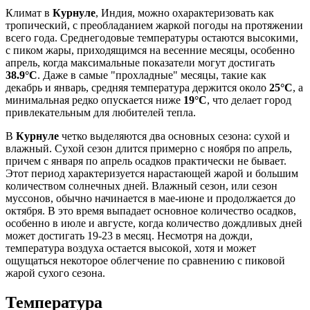
Климат в
Курнуле
, Индия, можно охарактеризовать как
тропический, с преобладанием жаркой погоды на протяжении
всего года. Среднегодовые температуры остаются высокими,
с пиком жары, приходящимся на весенние месяцы, особенно
апрель, когда максимальные показатели могут достигать
38.9°C
. Даже в самые "прохладные" месяцы, такие как
декабрь и январь, средняя температура держится около
25°C
, а
минимальная редко опускается ниже
19°C
, что делает город
привлекательным для любителей тепла.
В
Курнуле
четко выделяются два основных сезона: сухой и
влажный. Сухой сезон длится примерно с ноября по апрель,
причем с января по апрель осадков практически не бывает.
Этот период характеризуется нарастающей жарой и большим
количеством солнечных дней. Влажный сезон, или сезон
муссонов, обычно начинается в мае-июне и продолжается до
октября. В это время выпадает основное количество осадков,
особенно в июле и августе, когда количество дождливых дней
может достигать 19-23 в месяц. Несмотря на дожди,
температура воздуха остается высокой, хотя и может
ощущаться некоторое облегчение по сравнению с пиковой
жарой сухого сезона.
Температура