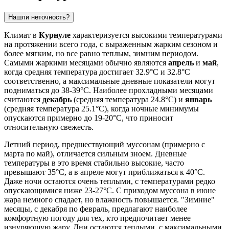
Нашли неточность?
Климат в
Курнуле
характеризуется высокими температурами
на протяжении всего года, с выраженным жарким сезоном и
более мягким, но все равно теплым, зимним периодом.
Самыми жаркими месяцами обычно являются
апрель
и
май
,
когда средняя температура достигает 32.9°C и 32.8°C
соответственно, а максимальные дневные показатели могут
подниматься до 38-39°C. Наиболее прохладными месяцами
считаются
декабрь
(средняя температура 24.8°C) и
январь
(средняя температура 25.1°C), когда ночные минимумы
опускаются примерно до 19-20°C, что приносит
относительную свежесть.
Летний период, предшествующий муссонам (примерно с
марта по май), отличается сильным зноем. Дневные
температуры в это время стабильно высокие, часто
превышают 35°C, а в апреле могут приближаться к 40°C.
Даже ночи остаются очень теплыми, с температурами редко
опускающимися ниже 23-27°C. С приходом муссона в июне
жара немного спадает, но влажность повышается. "Зимние"
месяцы, с декабря по февраль, предлагают наиболее
комфортную погоду для тех, кто предпочитает менее
изнуряющую жару. Дни остаются теплыми, с максимальными