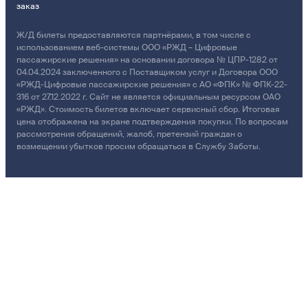
заказ
Ж/Д билеты предоставляются партнёрами, в том числе с
использованием веб-системы ООО «РЖД – Цифровые
пассажирские решения» на основании договора № ЦПР-1282 от
04.04.2024 заключенного с Поставщиком услуг и Договора ООО
«РЖД-Цифровые пассажирские решения» с АО «ФПК» № ФПК-22-
316 от 27.12.2022 г. Сайт не является официальным ресурсом ОАО
«РЖД». Стоимость билетов включает сервисный сбор. Итоговая
цена отображена на экране подтверждения покупки. По вопросам
рассмотрения обращений, жалоб, претензий граждан о
возмещении убытков просим обращаться в Службу Заботы.