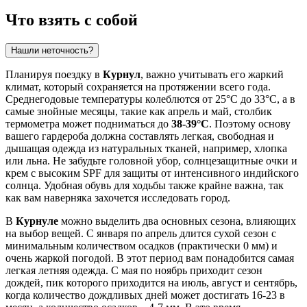
Что взять с собой
Нашли неточность?
Планируя поездку в
Курнул
, важно учитывать его жаркий
климат, который сохраняется на протяжении всего года.
Среднегодовые температуры колеблются от 25°C до 33°C, а в
самые знойные месяцы, такие как апрель и май, столбик
термометра может подниматься до
38-39°C
. Поэтому основу
вашего гардероба должна составлять легкая, свободная и
дышащая одежда из натуральных тканей, например, хлопка
или льна. Не забудьте головной убор, солнцезащитные очки и
крем с высоким SPF для защиты от интенсивного индийского
солнца. Удобная обувь для ходьбы также крайне важна, так
как вам наверняка захочется исследовать город.
В
Курнуле
можно выделить два основных сезона, влияющих
на выбор вещей. С января по апрель длится сухой сезон с
минимальным количеством осадков (практически 0 мм) и
очень жаркой погодой. В этот период вам понадобится самая
легкая летняя одежда. С мая по ноябрь приходит сезон
дождей, пик которого приходится на июль, август и сентябрь,
когда количество дождливых дней может достигать 16-23 в