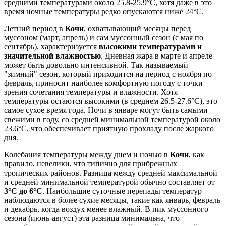
средними температурами около 25.8-25.9°C, хотя даже в это
время ночные температуры редко опускаются ниже 24°C.
Летний период в
Кочи
, охватывающий месяцы перед
муссоном (март, апрель) и сам муссонный сезон (с мая по
сентябрь), характеризуется
высокими температурами и
значительной влажностью
. Дневная жара в марте и апреле
может быть довольно интенсивной. Так называемый
"зимний" сезон, который приходится на период с ноября по
февраль, приносит наиболее комфортную погоду с точки
зрения сочетания температуры и влажности. Хотя
температуры остаются высокими (в среднем 26.5-27.6°C), это
самое сухое время года. Ночи в январе могут быть самыми
свежими в году, со средней минимальной температурой около
23.6°C, что обеспечивает приятную прохладу после жаркого
дня.
Колебания температуры между днем и ночью в
Кочи
, как
правило, невелики, что типично для прибрежных
тропических районов. Разница между средней максимальной
и средней минимальной температурой обычно составляет от
3°C до 6°C
. Наибольшие суточные перепады температур
наблюдаются в более сухие месяцы, такие как январь, февраль
и декабрь, когда воздух менее влажный. В пик муссонного
сезона (июнь-август) эта разница минимальна, что