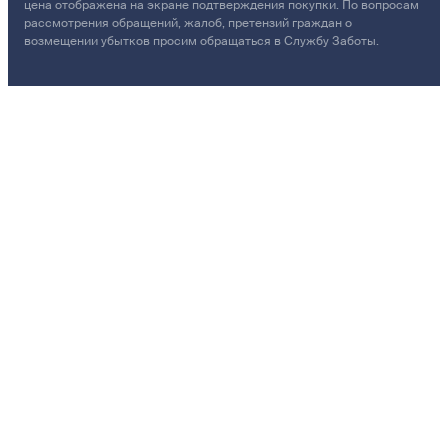
цена отображена на экране подтверждения покупки. По вопросам
рассмотрения обращений, жалоб, претензий граждан о
возмещении убытков просим обращаться в Службу Заботы.