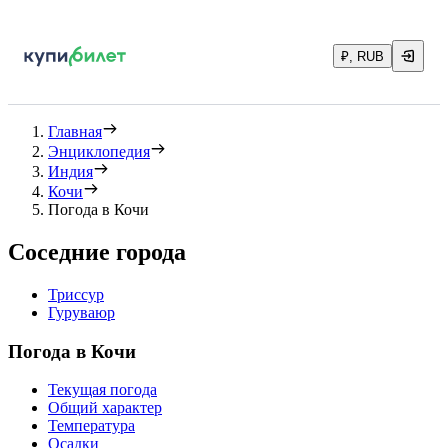
₽, RUB
Главная
Энциклопедия
Индия
Кочи
Погода в Кочи
Соседние города
Триссур
Гуруваюр
Погода в Кочи
Текущая погода
Общий характер
Температура
Осадки