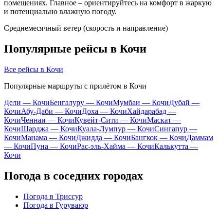
помещениях. Главное – ориентируйтесь на комфорт в жаркую
и потенциально влажную погоду.
Среднемесячный ветер (скорость и направление)
Популярные рейсы в Кочи
Все рейсы в Кочи
Популярные маршруты с прилётом в Кочи
Дели — Кочи
Бенгалуру — Кочи
Мумбаи — Кочи
Дубай —
Кочи
Абу-Даби — Кочи
Доха — Кочи
Хайдарабад —
Кочи
Ченнаи — Кочи
Кувейт-Сити — Кочи
Маскат —
Кочи
Шарджа — Кочи
Куала-Лумпур — Кочи
Сингапур —
Кочи
Манама — Кочи
Джидда — Кочи
Бангкок — Кочи
Даммам
— Кочи
Пуна — Кочи
Рас-эль-Хайма — Кочи
Калькутта —
Кочи
Погода в соседних городах
Погода в Триссур
Погода в Гуруваюр