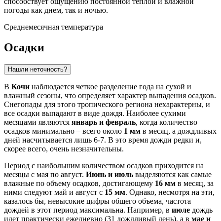
способствует ощущению постоянной теплой и влажной
погоды как днем, так и ночью.
Среднемесячная температура
Осадки
Нашли неточность?
В
Кочи
наблюдается четкое разделение года на сухой и
влажный сезоны, что определяет характер выпадения осадков.
Снегопады для этого тропического региона нехарактерны, и
все осадки выпадают в виде дождя. Наиболее сухими
месяцами являются
январь и февраль
, когда количество
осадков минимально – всего около
1 мм
в месяц, а дождливых
дней насчитывается лишь 6-7. В это время дожди редки и,
скорее всего, очень незначительны.
Период с наибольшим количеством осадков приходится на
месяцы с мая по август.
Июнь и июль
выделяются как самые
влажные по объему осадков, достигающему
16 мм
в месяц, за
ними следуют май и август с
15 мм
. Однако, несмотря на эти,
казалось бы, невысокие цифры общего объема, частота
дождей в этот период максимальна. Например, в
июле
дождь
идет практически ежедневно (31 дождливый день), а в
мае и