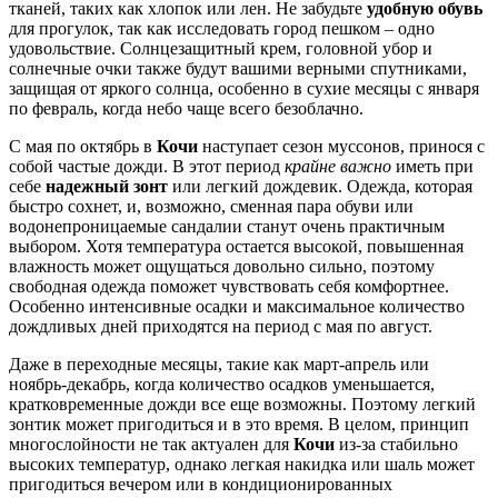
тканей, таких как хлопок или лен. Не забудьте
удобную обувь
для прогулок, так как исследовать город пешком – одно
удовольствие. Солнцезащитный крем, головной убор и
солнечные очки также будут вашими верными спутниками,
защищая от яркого солнца, особенно в сухие месяцы с января
по февраль, когда небо чаще всего безоблачно.
С мая по октябрь в
Кочи
наступает сезон муссонов, принося с
собой частые дожди. В этот период
крайне важно
иметь при
себе
надежный зонт
или легкий дождевик. Одежда, которая
быстро сохнет, и, возможно, сменная пара обуви или
водонепроницаемые сандалии станут очень практичным
выбором. Хотя температура остается высокой, повышенная
влажность может ощущаться довольно сильно, поэтому
свободная одежда поможет чувствовать себя комфортнее.
Особенно интенсивные осадки и максимальное количество
дождливых дней приходятся на период с мая по август.
Даже в переходные месяцы, такие как март-апрель или
ноябрь-декабрь, когда количество осадков уменьшается,
кратковременные дожди все еще возможны. Поэтому легкий
зонтик может пригодиться и в это время. В целом, принцип
многослойности не так актуален для
Кочи
из-за стабильно
высоких температур, однако легкая накидка или шаль может
пригодиться вечером или в кондиционированных