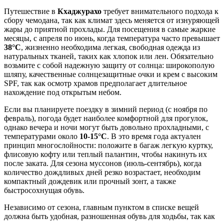
Путешествие в
Кхаджурахо
требует внимательного подхода к
сбору чемодана, так как климат здесь меняется от изнуряющей
жары до приятной прохлады. Для посещения в самые жаркие
месяцы, с апреля по июнь, когда температура часто превышает
38°C
, жизненно необходима легкая, свободная одежда из
натуральных тканей, таких как хлопок или лен. Обязательно
возьмите с собой надежную защиту от солнца: широкополую
шляпу, качественные солнцезащитные очки и крем с высоким
SPF, так как осмотр храмов предполагает длительное
нахождение под открытым небом.
Если вы планируете поездку в зимний период (с ноября по
февраль), погода будет наиболее комфортной для прогулок,
однако вечера и ночи могут быть довольно прохладными, с
температурами около
10-15°C
. В это время года актуален
принцип многослойности: положите в багаж легкую куртку,
флисовую кофту или теплый палантин, чтобы накинуть их
после заката. Для сезона муссонов (июль-сентябрь), когда
количество дождливых дней резко возрастает, необходим
компактный дождевик или прочный зонт, а также
быстросохнущая обувь.
Независимо от сезона, главным пунктом в списке вещей
должна быть удобная, разношенная обувь для ходьбы, так как