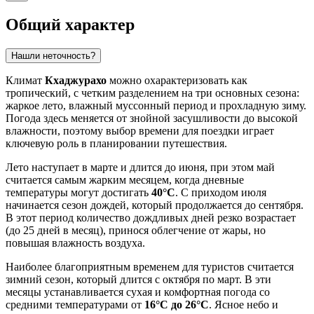
Общий характер
Нашли неточность?
Климат
Кхаджурахо
можно охарактеризовать как
тропический, с четким разделением на три основных сезона:
жаркое лето, влажный муссонный период и прохладную зиму.
Погода здесь меняется от знойной засушливости до высокой
влажности, поэтому выбор времени для поездки играет
ключевую роль в планировании путешествия.
Лето наступает в марте и длится до июня, при этом май
считается самым жарким месяцем, когда дневные
температуры могут достигать
40°C
. С приходом июля
начинается сезон дождей, который продолжается до сентября.
В этот период количество дождливых дней резко возрастает
(до 25 дней в месяц), принося облегчение от жары, но
повышая влажность воздуха.
Наиболее благоприятным временем для туристов считается
зимний сезон, который длится с октября по март. В эти
месяцы устанавливается сухая и комфортная погода со
средними температурами от
16°C до 26°C
. Ясное небо и