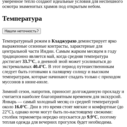
умеренное тепло создают идеальные условия для неспешного
осмотра знаменитых храмов под открытым небом.
Температура
Нашли неточность?
Температурный режим в
Кхаджурахо
демонстрирует ярко
выраженные сезонные контрасты, характерные для
центральной части Индии. Самым жарким месяцем в году
традиционно является май, когда средняя температура
достигает
33.7°C
, а дневной зной может усиливаться до
экстремальных
40.4°C
. В этот период путешественникам
следует быть готовыми к палящему солнцу и высоким
температурам, которые начинают спадать только с приходом
муссонов в июне-июле.
Зимний сезон, напротив, приносит долгожданную прохладу и
считается наиболее благоприятным временем для экскурсий.
Январь — самый холодный месяц со средней температурой
около
16.0°C
. Дни в это время стоят мягкие и комфортные (до
22°C), однако ночи могут быть по-настоящему свежими:
столбик термометра нередко опускается до
9.9°C
, поэтому
теплая одежда для вечерних прогулок будет необходима.