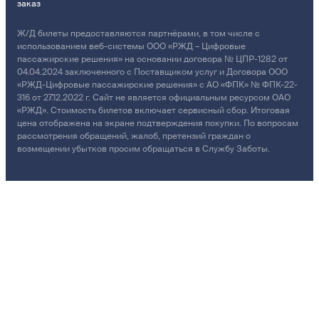
заказ
Ж/Д билеты предоставляются партнёрами, в том числе с
использованием веб-системы ООО «РЖД – Цифровые
пассажирские решения» на основании договора № ЦПР-1282 от
04.04.2024 заключенного с Поставщиком услуг и Договора ООО
«РЖД-Цифровые пассажирские решения» с АО «ФПК» № ФПК-22-
316 от 27.12.2022 г. Сайт не является официальным ресурсом ОАО
«РЖД». Стоимость билетов включает сервисный сбор. Итоговая
цена отображена на экране подтверждения покупки. По вопросам
рассмотрения обращений, жалоб, претензий граждан о
возмещении убытков просим обращаться в Службу Заботы.