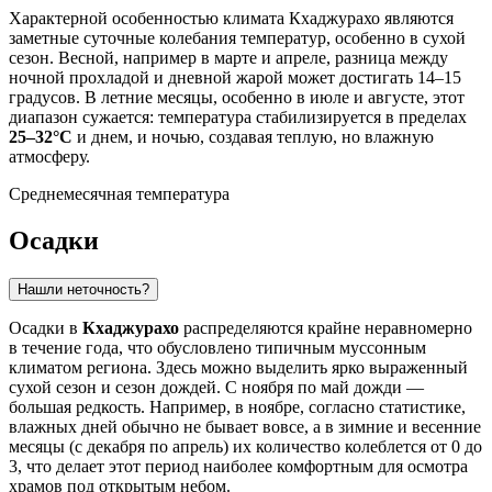
Характерной особенностью климата Кхаджурахо являются
заметные суточные колебания температур, особенно в сухой
сезон. Весной, например в марте и апреле, разница между
ночной прохладой и дневной жарой может достигать 14–15
градусов. В летние месяцы, особенно в июле и августе, этот
диапазон сужается: температура стабилизируется в пределах
25–32°C
и днем, и ночью, создавая теплую, но влажную
атмосферу.
Среднемесячная температура
Осадки
Нашли неточность?
Осадки в
Кхаджурахо
распределяются крайне неравномерно
в течение года, что обусловлено типичным муссонным
климатом региона. Здесь можно выделить ярко выраженный
сухой сезон и сезон дождей. С ноября по май дожди —
большая редкость. Например, в ноябре, согласно статистике,
влажных дней обычно не бывает вовсе, а в зимние и весенние
месяцы (с декабря по апрель) их количество колеблется от 0 до
3, что делает этот период наиболее комфортным для осмотра
храмов под открытым небом.