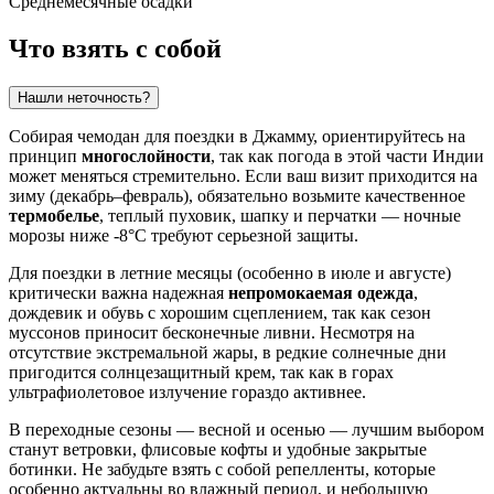
Среднемесячные осадки
Что взять с собой
Нашли неточность?
Собирая чемодан для поездки в Джамму, ориентируйтесь на
принцип
многослойности
, так как погода в этой части
Индии
может меняться стремительно. Если ваш визит приходится на
зиму (декабрь–февраль), обязательно возьмите качественное
термобелье
, теплый пуховик, шапку и перчатки — ночные
морозы ниже -8°C требуют серьезной защиты.
Для поездки в летние месяцы (особенно в июле и августе)
критически важна надежная
непромокаемая одежда
,
дождевик и обувь с хорошим сцеплением, так как сезон
муссонов приносит бесконечные ливни. Несмотря на
отсутствие экстремальной жары, в редкие солнечные дни
пригодится солнцезащитный крем, так как в горах
ультрафиолетовое излучение гораздо активнее.
В переходные сезоны — весной и осенью — лучшим выбором
станут ветровки, флисовые кофты и удобные закрытые
ботинки. Не забудьте взять с собой репелленты, которые
особенно актуальны во влажный период, и небольшую