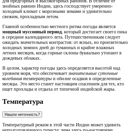
для предгорных и высокогорных районов. В отличие от
знойных равнин
Индии
, здесь господствует умеренно-
холодный климат с морозными зимами и удивительно
свежим, прохладным летом.
Главной особенностью местного ритма погоды является
мощный муссонный период
, который достигает своего пика
в середине календарного лета. Путешественникам следует
ожидать значительных контрастов: от ясных, но пронзительно
холодных зимних дней до туманных и крайне влажных
летних месяцев, когда горные склоны буквально утопают в
дождевых облаках.
В целом, характер погоды здесь определяется высотой над
уровнем моря, что обеспечивает
значительные суточные
колебания температуры
и обилие осадков в определенные
месяцы. Это место станет настоящим спасением для тех, кто
ищет прохлады и отдыха от типичной индийской жары.
Температура
Нашли неточность?
Температурный режим в этой части
Индии
может удивить
неподготовленного туриста: зима здесь по-настоящему