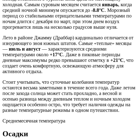
холодная. Самым суровым месяцем считается
январь
, когда
средний ночной минимум опускается до
-8.8°C
. Морозный
период со стабильными отрицательными температурами по
ночам длится с декабря по март, при этом днем воздух
прогревается лишь на несколько градусов выше нуля.
Лето в районе Джамму (Драббар) кардинально отличается от
изнуряющего зноя южных штатов. Самые «теплые» месяцы
—
июль и август
— характеризуются средними
температурами около
+17°C
. Даже в пиковые периоды
дневные максимумы редко превышают отметку в
+21°C
, что
создает очень комфортную, освежающую атмосферу для
активного отдыха.
Стоит учитывать, что суточные колебания температур
остаются весьма заметными в течение всего года. Даже летом
после захода солнца может стать прохладно, а весной и
осенью разница между дневным теплом и ночным холодом
ощущается особенно остро, что требует наличия одежды на
разные температурные режимы в одном путешествии.
Среднемесячная температура
Осадки