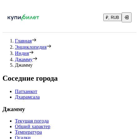
₽, RUB
Главная
Энциклопедия
Индия
Джамму
Джамму
Соседние города
Патханкот
Дхарамсала
Джамму
Текущая погода
Общий характер
Температура
Осадки