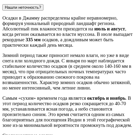
Нашли неточность?
Осадки в Джамму распределены крайне неравномерно,
формируя уникальный природный ландшафт региона.
Абсолютный пик влажности приходится на
июль и август
,
когда регион оказывается во власти муссона. В июле выпадает
рекордные
335 мм
осадков, а дождливым может быть
практически каждый день месяца.
Зимний период также приносит немало влаги, но уже в виде
снега или холодного дождя. С января по март наблюдается
стабильное количество осадков (в среднем около 140-160 мм в
месяц), что при отрицательных ночных температурах часто
приводит к образованию снежного покрова на
возвышенностях. Характер зимних осадков обычно затяжной,
но менее интенсивный, чем летние ливни.
Самым «сухим» временем года является
октябрь и ноябрь
. В
этот период количество осадков резко сокращается до 40-70
мм, устанавливается ясная погода, а небо становится
пронзительно синим. Это время считается одним из самых
благоприятных для посещения
Индии
в этой географической
зоне из-за минимальной вероятности промокнуть под дождем.