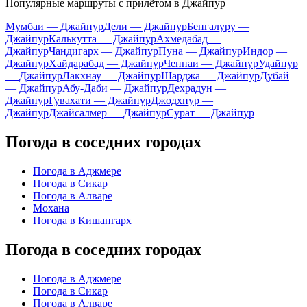
Популярные маршруты с прилётом в Джайпур
Мумбаи — Джайпур
Дели — Джайпур
Бенгалуру —
Джайпур
Калькутта — Джайпур
Ахмедабад —
Джайпур
Чандигарх — Джайпур
Пуна — Джайпур
Индор —
Джайпур
Хайдарабад — Джайпур
Ченнаи — Джайпур
Удайпур
— Джайпур
Лакхнау — Джайпур
Шарджа — Джайпур
Дубай
— Джайпур
Абу-Даби — Джайпур
Дехрадун —
Джайпур
Гувахати — Джайпур
Джодхпур —
Джайпур
Джайсалмер — Джайпур
Сурат — Джайпур
Погода в соседних городах
Погода в Аджмере
Погода в Сикар
Погода в Алваре
Мохана
Погода в Кишангарх
Погода в соседних городах
Погода в Аджмере
Погода в Сикар
Погода в Алваре