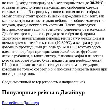
по июнь), когда температура может подниматься до
38-39°C
,
отдавайте предпочтение максимально свободной одежде
светлых тонов. В период муссонов (с июля по сентябрь) к
этому списку стоит добавить легкий дождевик или зонт, так
как, несмотря на относительно небольшое общее количество
осадков, дожди могут быть частыми. Также пригодятся
быстросохнущие вещи и, возможно, репеллент от насекомых.
Для более прохладного периода (с октября по февраль)
характерен значительный перепад температур между днем и
ночью: днем может быть тепло (
20-30°C
), а вечера и утро –
довольно прохладными (иногда до
8-10°C
). Поэтому здесь
идеально подойдет принцип многослойности: футболки,
легкие рубашки, а также свитер, флисовая кофта или легкая
куртка, которые можно будет накинуть при необходимости.
Шарф или палантин также станут полезным аксессуаром,
который не только согреет, но и поможет прикрыть плечи при
посещении храмов.
Среднемесячный ветер (скорость и направление)
Популярные рейсы в Джайпур
Все рейсы в Джайпур