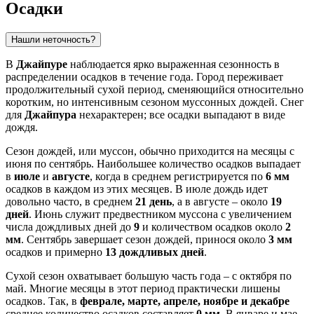
Осадки
Нашли неточность?
В
Джайпуре
наблюдается ярко выраженная сезонность в
распределении осадков в течение года. Город переживает
продолжительный сухой период, сменяющийся относительно
коротким, но интенсивным сезоном муссонных дождей. Снег
для
Джайпура
нехарактерен; все осадки выпадают в виде
дождя.
Сезон дождей, или муссон, обычно приходится на месяцы с
июня по сентябрь. Наибольшее количество осадков выпадает
в
июле
и
августе
, когда в среднем регистрируется по
6 мм
осадков в каждом из этих месяцев. В июле дождь идет
довольно часто, в среднем
21 день
, а в августе – около
19
дней
. Июнь служит предвестником муссона с увеличением
числа дождливых дней до
9
и количеством осадков около
2
мм
. Сентябрь завершает сезон дождей, принося около
3 мм
осадков и примерно
13 дождливых дней
.
Сухой сезон охватывает большую часть года – с октября по
май. Многие месяцы в этот период практически лишены
осадков. Так, в
феврале, марте, апреле, ноябре и декабре
среднее количество осадков составляет
0 мм
. В январе и мае