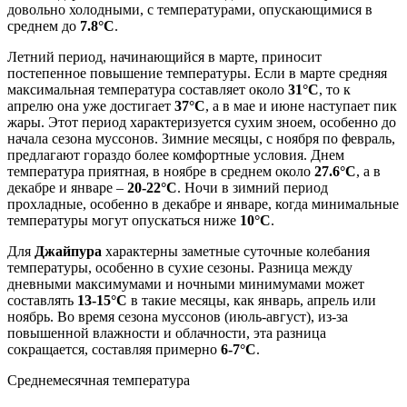
довольно холодными, с температурами, опускающимися в
среднем до
7.8°C
.
Летний период, начинающийся в марте, приносит
постепенное повышение температуры. Если в марте средняя
максимальная температура составляет около
31°C
, то к
апрелю она уже достигает
37°C
, а в мае и июне наступает пик
жары. Этот период характеризуется сухим зноем, особенно до
начала сезона муссонов. Зимние месяцы, с ноября по февраль,
предлагают гораздо более комфортные условия. Днем
температура приятная, в ноябре в среднем около
27.6°C
, а в
декабре и январе –
20-22°C
. Ночи в зимний период
прохладные, особенно в декабре и январе, когда минимальные
температуры могут опускаться ниже
10°C
.
Для
Джайпура
характерны заметные суточные колебания
температуры, особенно в сухие сезоны. Разница между
дневными максимумами и ночными минимумами может
составлять
13-15°C
в такие месяцы, как январь, апрель или
ноябрь. Во время сезона муссонов (июль-август), из-за
повышенной влажности и облачности, эта разница
сокращается, составляя примерно
6-7°C
.
Среднемесячная температура