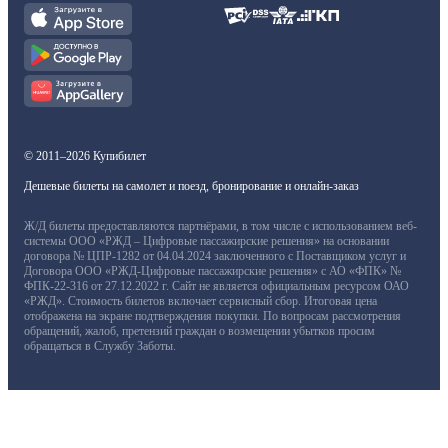
© 2011–2026 Купибилет
Дешевые билеты на самолет и поезд, бронирование и онлайн-заказ
Ж/Д билеты предоставляются партнёрами, в том числе с использованием веб-
системы ООО «РЖД – Цифровые пассажирские решения» на основании
договора № ЦПР-1282 от 04.04.2024 заключенного с Поставщиком услуг и
Договора ООО «РЖД-Цифровые пассажирские решения» с АО «ФПК» №
ФПК-22-316 от 27.12.2022 г. Сайт не является официальным ресурсом ОАО
«РЖД». Стоимость билетов включает сервисный сбор. Итоговая цена
отображена на экране подтверждения покупки. По вопросам рассмотрения
обращений, жалоб, претензий граждан о возмещении убытков просим
обращаться в Службу Заботы.