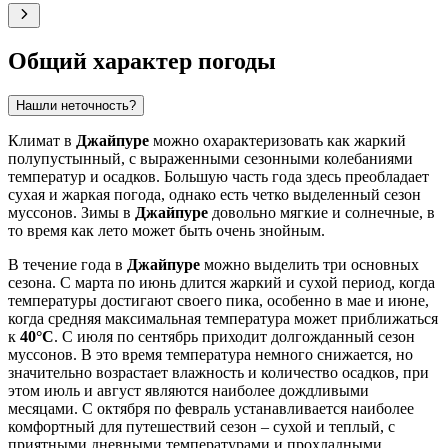
Общий характер погоды
Нашли неточность?
Климат в
Джайпуре
можно охарактеризовать как жаркий
полупустынный, с выраженными сезонными колебаниями
температур и осадков. Большую часть года здесь преобладает
сухая и жаркая погода, однако есть четко выделенный сезон
муссонов. Зимы в
Джайпуре
довольно мягкие и солнечные, в
то время как лето может быть очень знойным.
В течение года в
Джайпуре
можно выделить три основных
сезона. С марта по июнь длится жаркий и сухой период, когда
температуры достигают своего пика, особенно в мае и июне,
когда средняя максимальная температура может приближаться
к
40°C
. С июля по сентябрь приходит долгожданный сезон
муссонов. В это время температура немного снижается, но
значительно возрастает влажность и количество осадков, при
этом июль и август являются наиболее дождливыми
месяцами. С октября по февраль устанавливается наиболее
комфортный для путешествий сезон – сухой и теплый, с
приятными дневными температурами и прохладными