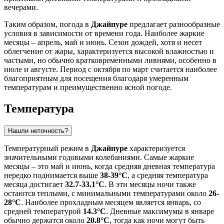
вечерами.
Таким образом, погода в
Джайпуре
предлагает разнообразные
условия в зависимости от времени года. Наиболее жаркие
месяцы – апрель, май и июнь. Сезон дождей, хотя и несет
облегчение от жары, характеризуется высокой влажностью и
частыми, но обычно кратковременными ливнями, особенно в
июле и августе. Период с октября по март считается наиболее
благоприятным для посещения благодаря умеренным
температурам и преимущественно ясной погоде.
Температура
Нашли неточность?
Температурный режим в
Джайпуре
характеризуется
значительными годовыми колебаниями. Самые жаркие
месяцы – это май и июнь, когда средняя дневная температура
нередко поднимается выше
38-39°C
, а средняя температура
месяца достигает
32.7-33.1°C
. В эти месяцы ночи также
остаются теплыми, с минимальными температурами около
26-
28°C
. Наиболее прохладным месяцем является январь, со
средней температурой
14.3°C
. Дневные максимумы в январе
обычно держатся около
20.8°C
, тогда как ночи могут быть