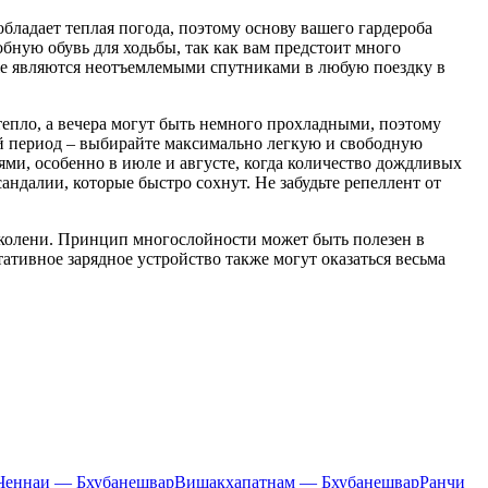
бладает теплая погода, поэтому основу вашего гардероба
обную обувь для ходьбы, так как вам предстоит много
же являются неотъемлемыми спутниками в любую поездку в
тепло, а вечера могут быть немного прохладными, поэтому
кий период – выбирайте максимально легкую и свободную
ми, особенно в июле и августе, когда количество дождливых
андалии, которые быстро сохнут. Не забудьте репеллент от
колени. Принцип многослойности может быть полезен в
ативное зарядное устройство также могут оказаться весьма
Ченнаи — Бхубанешвар
Вишакхапатнам — Бхубанешвар
Ранчи