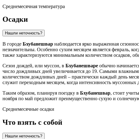
Среднемесячная температура
Осадки
Нашли неточность?
В городе
Бхубанешвар
наблюдается ярко выраженная сезонност
незначительны. Особенно сухим месяцем является февраль, когд
также характеризуются минимальным количеством осадков, об
Сезон дождей, или муссон, в
Бхубанешваре
обычно начинается 
число дождливых дней увеличивается до 19. Самыми влажными 
количеством дождливых дней – практически каждый день месяца
служит переходным месяцем, когда интенсивность муссонных до
Таким образом, планируя поездку в
Бхубанешвар
, стоит учит
ноября по май предложит преимущественно сухую и солнечную 
Среднемесячные осадки
Что взять с собой
Нашли неточность?