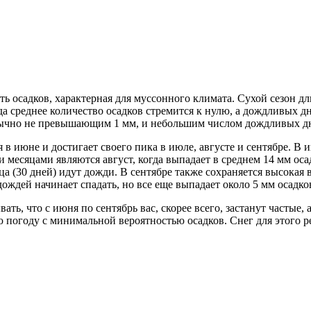
ь осадков, характерная для муссонного климата. Сухой сезон дл
а среднее количество осадков стремится к нулю, а дождливых дне
ычно не превышающим 1 мм, и небольшим числом дождливых дней
в июне и достигает своего пика в июле, августе и сентябре. В и
месяцами являются август, когда выпадает в среднем 14 мм оса
 (30 дней) идут дожди. В сентябре также сохраняется высокая 
ждей начинает спадать, но все еще выпадает около 5 мм осадко
ывать, что с июня по сентябрь вас, скорее всего, застанут частые
погоду с минимальной вероятностью осадков. Снег для этого ре