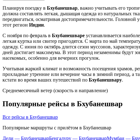
Планируя поездку в
Бхубанешвар
, важно учитывать его троп
должна составлять легкая, дышащая одежда из натуральных ткан
передвигаться, осматривая достопримечательности. Головной 
этот регион
Индии
.
С ноября по февраль в
Бхубанешваре
устанавливается наиболе
легкая куртка или свитер пригодятся. С марта по май темпера
одежду. С июня по октябрь длится сезон муссонов, характери
дней достигает максимума. В этот период незаменимы будут зо
насекомых, особенно для вечерних прогулок.
Учитывая жаркий климат и возможность посещения храмов, ре
прохладные утренние или вечерние часы в зимний период, а та
кстати во время ваших путешествий по
Бхубанешвару
.
Среднемесячный ветер (скорость и направление)
Популярные рейсы в Бхубанешвар
Все рейсы в Бхубанешвар
Популярные маршруты с прилётом в Бхубанешвар
Дели — Бхубанешвар
Бенгалуру — Бхубанешвар
Мумбаи — Бху