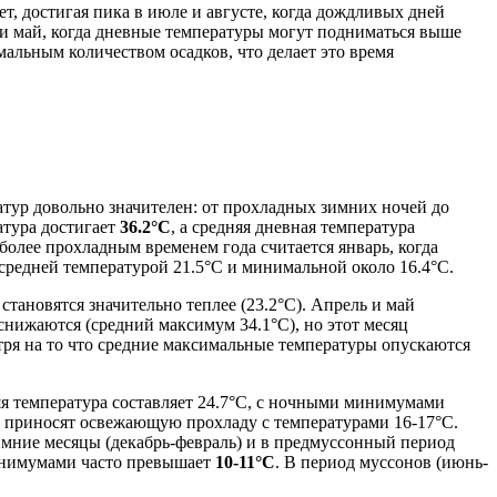
ет, достигая пика в июле и августе, когда дождливых дней
 и май, когда дневные температуры могут подниматься выше
альным количеством осадков, что делает это время
тур довольно значителен: от прохладных зимних ночей до
атура достигает
36.2°C
, а средняя дневная температура
более прохладным временем года считается январь, когда
 средней температурой 21.5°C и минимальной около 16.4°C.
становятся значительно теплее (23.2°C). Апрель и май
нижаются (средний максимум 34.1°C), но этот месяц
тря на то что средние максимальные температуры опускаются
яя температура составляет 24.7°C, с ночными минимумами
чи приносят освежающую прохладу с температурами 16-17°C.
зимние месяцы (декабрь-февраль) и в предмуссонный период
инимумами часто превышает
10-11°C
. В период муссонов (июнь-