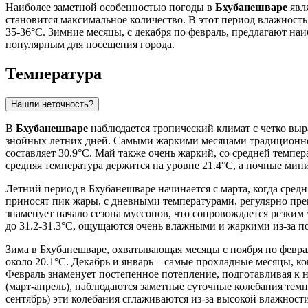
Наиболее заметной особенностью погоды в
Бхубанешваре
явля
становится максимальное количество. В этот период влажност
35-36°C. Зимние месяцы, с декабря по февраль, предлагают н
популярным для посещения города.
Температура
Нашли неточность?
В
Бхубанешваре
наблюдается тропический климат с четко выр
знойных летних дней. Самыми жаркими месяцами традиционно 
составляет 30.9°C. Май также очень жаркий, со средней темпе
средняя температура держится на уровне 21.4°C, а ночные ми
Летний период в Бхубанешваре начинается с марта, когда средн
приносят пик жары, с дневными температурами, регулярно пр
знаменует начало сезона муссонов, что сопровождается резким
до 31.2-31.3°C, ощущаются очень влажными и жаркими из-за п
Зима в Бхубанешваре, охватывающая месяцы с ноября по феврал
около 20.1°C. Декабрь и январь – самые прохладные месяцы, к
Февраль знаменует постепенное потепление, подготавливая к н
(март-апрель), наблюдаются заметные суточные колебания т
сентябрь) эти колебания сглаживаются из-за высокой влажности