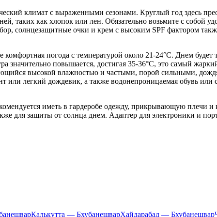
ический климат с выраженными сезонами. Круглый год здесь прео
ей, таких как хлопок или лен. Обязательно возьмите с собой уд
убор, солнцезащитные очки и крем с высоким SPF фактором так
е комфортная погода с температурой около 21-24°C. Днем будет 
тура значительно повышается, достигая 35-36°C, это самый жар
зующийся высокой влажностью и частыми, порой сильными, дождя
нт или легкий дождевик, а также водонепроницаемая обувь или с
комендуется иметь в гардеробе одежду, прикрывающую плечи и 
кже для защиты от солнца днем. Адаптер для электроники и порт
банешвар
Калькутта — Бхубанешвар
Хайдарабад — Бхубанешвар