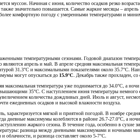
ется муссон. Начиная с июня, количество осадков резко возраста
ь также значительно повышается. Самые жаркие месяцы – апрель
аиболее комфортную погоду с умеренными температурами и миним
аженными температурными сезонами. Годовой диапазон темпера
являются апрель и май. В апреле средняя максимальная темпер
ратурой 31.3°C и максимальными показателями около 35.7°C. Наи
нимумы могут опускаться до
15.9°C
. Декабрь также прохладен, со
яя максимальная температура уже поднимается до 34.0°C, а ночи 
евышающими 35°C. С наступлением июня температуры немного с
 увеличением количества дождливых дней. Июль и август, несмо
очти ежедневных осадков и высокой влажности воздуха.
ь, характеризуется мягкой и приятной погодой. В ноябре средн
огда дневные максимумы колеблются в районе 26.7-27.0°C, а но
аступлению жаркого сезона. В течение года, особенно в сухие 
емпературы: разница между дневными максимумами и ночными м
 и облачности, и разница составляет около 5-7°C.