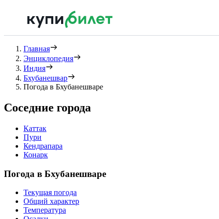
Главная
Энциклопедия
Индия
Бхубанешвар
Погода в Бхубанешваре
Соседние города
Каттак
Пури
Кендрапара
Конарк
Погода в Бхубанешваре
Текущая погода
Общий характер
Температура
Осадки