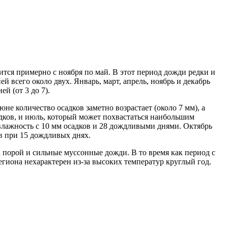
ится примерно с ноября по май. В этот период дожди редки и
й всего около двух. Январь, март, апрель, ноябрь и декабрь
 (от 3 до 7).
юне количество осадков заметно возрастает (около 7 мм), а
дков, и июль, который может похвастаться наибольшим
влажность с 10 мм осадков и 28 дождливыми днями. Октябрь
в при 15 дождливых днях.
, а порой и сильные муссонные дожди. В то время как период с
гиона нехарактерен из-за высоких температур круглый год.