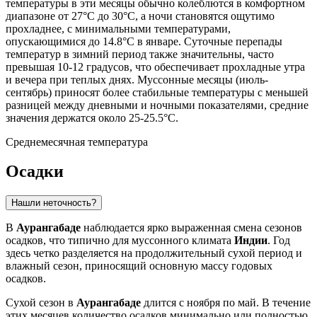
температуры в эти месяцы обычно колеблются в комфортном
диапазоне от 27°C до 30°C, а ночи становятся ощутимо
прохладнее, с минимальными температурами,
опускающимися до 14.8°C в январе. Суточные перепады
температур в зимний период также значительны, часто
превышая 10-12 градусов, что обеспечивает прохладные утра
и вечера при теплых днях. Муссонные месяцы (июль-
сентябрь) приносят более стабильные температуры с меньшей
разницей между дневными и ночными показателями, средние
значения держатся около 25-25.5°C.
Среднемесячная температура
Осадки
Нашли неточность?
В
Аурангабаде
наблюдается ярко выраженная смена сезонов
осадков, что типично для муссонного климата
Индии
. Год
здесь четко разделяется на продолжительный сухой период и
влажный сезон, приносящий основную массу годовых
осадков.
Сухой сезон в
Аурангабаде
длится с ноября по май. В течение
этих месяцев количество осадков минимально или полностью