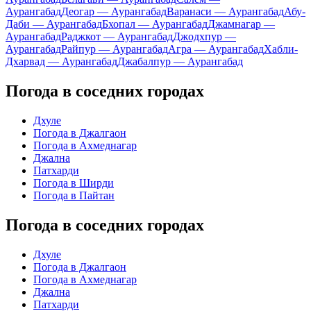
Аурангабад
Деогар — Аурангабад
Варанаси — Аурангабад
Абу-
Даби — Аурангабад
Бхопал — Аурангабад
Джамнагар —
Аурангабад
Раджкот — Аурангабад
Джодхпур —
Аурангабад
Райпур — Аурангабад
Агра — Аурангабад
Хабли-
Дхарвад — Аурангабад
Джабалпур — Аурангабад
Погода в соседних городах
Дхуле
Погода в Джалгаон
Погода в Ахмеднагар
Джална
Патхарди
Погода в Ширди
Погода в Пайтан
Погода в соседних городах
Дхуле
Погода в Джалгаон
Погода в Ахмеднагар
Джална
Патхарди