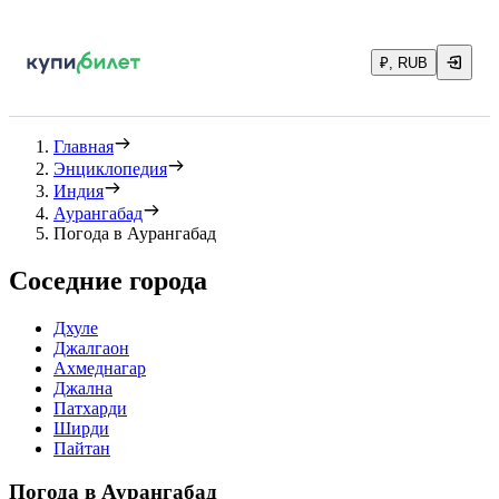
₽, RUB
Главная
Энциклопедия
Индия
Аурангабад
Погода в Аурангабад
Соседние города
Дхуле
Джалгаон
Ахмеднагар
Джална
Патхарди
Ширди
Пайтан
Погода в Аурангабад