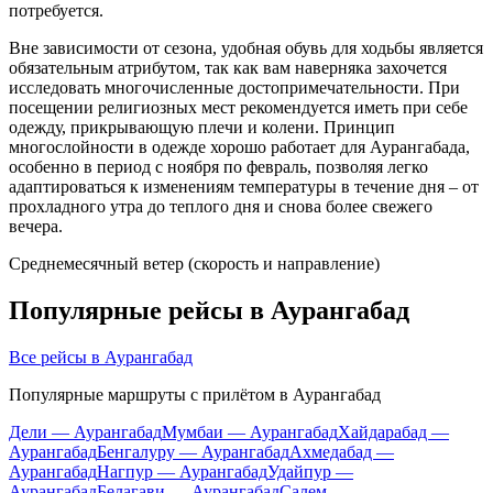
потребуется.
Вне зависимости от сезона, удобная обувь для ходьбы является
обязательным атрибутом, так как вам наверняка захочется
исследовать многочисленные достопримечательности. При
посещении религиозных мест рекомендуется иметь при себе
одежду, прикрывающую плечи и колени. Принцип
многослойности в одежде хорошо работает для Аурангабада,
особенно в период с ноября по февраль, позволяя легко
адаптироваться к изменениям температуры в течение дня – от
прохладного утра до теплого дня и снова более свежего
вечера.
Среднемесячный ветер (скорость и направление)
Популярные рейсы в Аурангабад
Все рейсы в Аурангабад
Популярные маршруты с прилётом в Аурангабад
Дели — Аурангабад
Мумбаи — Аурангабад
Хайдарабад —
Аурангабад
Бенгалуру — Аурангабад
Ахмедабад —
Аурангабад
Нагпур — Аурангабад
Удайпур —
Аурангабад
Белагави — Аурангабад
Салем —