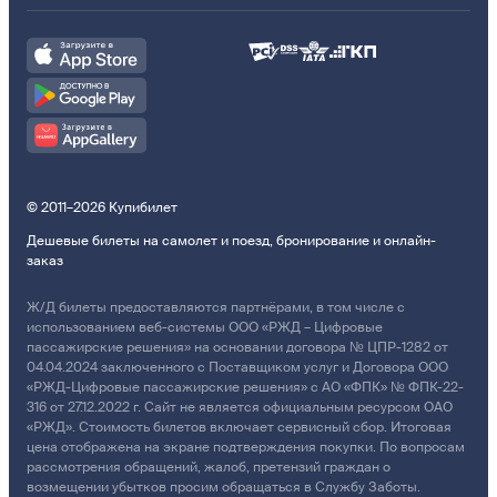
© 2011–2026 Купибилет
Дешевые билеты на самолет и поезд, бронирование и онлайн-
заказ
Ж/Д билеты предоставляются партнёрами, в том числе с
использованием веб-системы ООО «РЖД – Цифровые
пассажирские решения» на основании договора № ЦПР-1282 от
04.04.2024 заключенного с Поставщиком услуг и Договора ООО
«РЖД-Цифровые пассажирские решения» с АО «ФПК» № ФПК-22-
316 от 27.12.2022 г. Сайт не является официальным ресурсом ОАО
«РЖД». Стоимость билетов включает сервисный сбор. Итоговая
цена отображена на экране подтверждения покупки. По вопросам
рассмотрения обращений, жалоб, претензий граждан о
возмещении убытков просим обращаться в Службу Заботы.