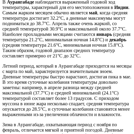
В
Аурангабаде
наблюдается выраженный годовой ход
температуры, характерный для его местоположения в
Индии
.
Самым жарким месяцем обычно является
май
, когда средняя
температура достигает 32.2°C, а дневные максимумы могут
подниматься до 38.7°C. Апрель также очень жаркий, со
средней температурой 30.9°C и максимальной около 37.7°C.
Наиболее прохладными месяцами считаются
январь
(средняя
температура 21.2°C, минимальная ночная 14.8°C) и
декабрь
(средняя температура 21.6°C, минимальная ночная 15.8°C).
Таким образом, годовой диапазон средних температур
составляет примерно от 21°C до 32°C.
Летний период, который в Аурангабаде приходится на месяцы
с марта по май, характеризуется значительным зноем.
Дневные температуры быстро нарастают, достигая пика в мае.
В это время суточные колебания температуры довольно
заметны: например, в апреле разница между средней
максимальной (37.7°C) и средней минимальной (24.1°C)
температурой составляет более 13 градусов. С приходом
муссона в июне жара несколько спадает, средняя температура
опускается до 28.5°C, и суточные колебания становятся менее
выраженными из-за увеличения облачности и влажности.
Зима в Аурангабаде, охватывающая период с ноября по
февраль, отличается мягкой и приятной погодой. Дневные