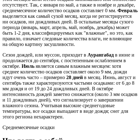
отсутствует. Так, с января по май, а также в ноябре и декабре,
среднемесячное количество осадков составляет 0 мм.
Февраль
выделяется как самый сухой месяц, когда не регистрируется
ни осадков, ни дождливых дней. В остальные месяцы сухого
периода (январь, март, апрель, май, ноябрь, декабрь) может
быть 1-2 дня, классифицируемых как "влажные", но это, как
правило, означает следовые количества влаги, не влияющие
на общую картину засушливости.
Сезон дождей, или муссон, приходит в
Аурангабад
в июне и
продолжается до сентября, с постепенным ослаблением в
октябре.
Июль
является самым влажным месяцем: хотя
среднее количество осадков составляет около 9 мм, дожди
идут очень часто – примерно
28 дней
в месяц. Июнь, август и
сентябрь также характеризуются частыми осадками: от 6 до 8
мм дождя и от 19 до 24 дождливых дней. В октябре
интенсивность дождей заметно снижается (около 3 мм осадков
и 11 дождливых дней), что сигнализирует о завершении
влажного сезона. Учитывая высокие среднегодовые
температуры, все осадки выпадают в виде дождя; снег для
этого региона нехарактерен.
Среднемесячные осадки