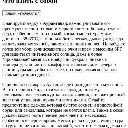
Что взять с собой
Нашли неточность?
Планируя поездку в
Аурангабад
, важно учитывать его
преимущественно теплый и жаркий климат. Большую часть
года, особенно с марта по май, когда температура может
достигать 38-39°C, вам понадобится легкая, дышащая одежда
из натуральных тканей, таких как хлопок или лен. Не забудьте
головной убор, солнцезащитные очки и крем с высоким SPF
для защиты от интенсивного солнца. Даже в более
"прохладные" месяцы, с ноября по февраль, дневные
температуры остаются комфортно теплыми, хотя вечера и
ранние утра могут быть свежее, поэтому легкая кофта или
шаль могут пригодиться.
С июня по сентябрь в Аурангабаде проходит сезон муссонов.
В этот период ожидаются частые дожди, поэтому
непромокаемая легкая куртка или дождевик, а также прочный
зонт станут вашими лучшими спутниками. Отдайте
предпочтение одежде, которая быстро сохнет, и водостойкой
обуви или сандалиям, которые не боятся влаги. Также в сезон
дождей может быть полезен репеллент от насекомых,
особенно в вечернее время. Несмотря на осадки, температура
воздуха остается довольно высокой, так что тяжелая одежда не