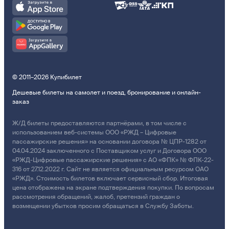
© 2011–2026 Купибилет
Дешевые билеты на самолет и поезд, бронирование и онлайн-
заказ
Ж/Д билеты предоставляются партнёрами, в том числе с
использованием веб-системы ООО «РЖД – Цифровые
пассажирские решения» на основании договора № ЦПР-1282 от
04.04.2024 заключенного с Поставщиком услуг и Договора ООО
«РЖД-Цифровые пассажирские решения» с АО «ФПК» № ФПК-22-
316 от 27.12.2022 г. Сайт не является официальным ресурсом ОАО
«РЖД». Стоимость билетов включает сервисный сбор. Итоговая
цена отображена на экране подтверждения покупки. По вопросам
рассмотрения обращений, жалоб, претензий граждан о
возмещении убытков просим обращаться в Службу Заботы.