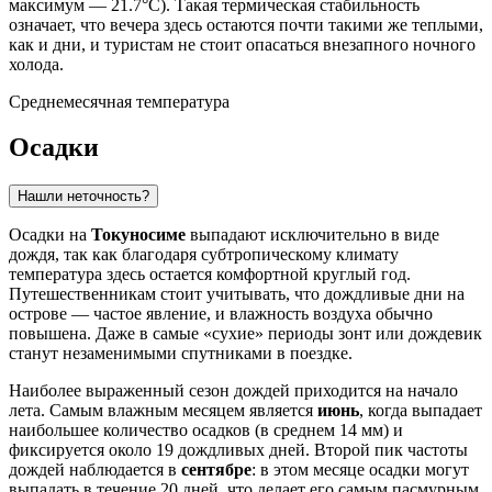
максимум — 21.7°C). Такая термическая стабильность
означает, что вечера здесь остаются почти такими же теплыми,
как и дни, и туристам не стоит опасаться внезапного ночного
холода.
Среднемесячная температура
Осадки
Нашли неточность?
Осадки на
Токуносиме
выпадают исключительно в виде
дождя, так как благодаря субтропическому климату
температура здесь остается комфортной круглый год.
Путешественникам стоит учитывать, что дождливые дни на
острове — частое явление, и влажность воздуха обычно
повышена. Даже в самые «сухие» периоды зонт или дождевик
станут незаменимыми спутниками в поездке.
Наиболее выраженный сезон дождей приходится на начало
лета. Самым влажным месяцем является
июнь
, когда выпадает
наибольшее количество осадков (в среднем 14 мм) и
фиксируется около 19 дождливых дней. Второй пик частоты
дождей наблюдается в
сентябре
: в этом месяце осадки могут
выпадать в течение 20 дней, что делает его самым пасмурным