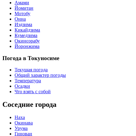
Амами
Йомитан
Мотобу
Онна
Иэдзима
Кикайдзима
Кумедзима
Окиноэрабу
Йоронжима
Погода в Токуносиме
Текущая погода
Общий характер погоды
Температура
Осадки
Что взять с собой
Соседние города
Наха
Окинава
Урума
Гинован