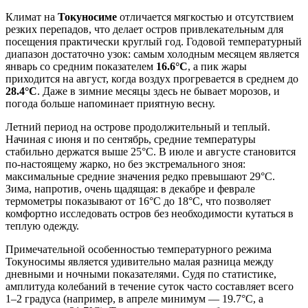
Климат на
Токуносиме
отличается мягкостью и отсутствием
резких перепадов, что делает остров привлекательным для
посещения практически круглый год. Годовой температурный
диапазон достаточно узок: самым холодным месяцем является
январь со средним показателем
16.6°C
, а пик жары
приходится на август, когда воздух прогревается в среднем до
28.4°C
. Даже в зимние месяцы здесь не бывает морозов, и
погода больше напоминает приятную весну.
Летний период на острове продолжительный и теплый.
Начиная с июня и по сентябрь, средние температуры
стабильно держатся выше 25°C. В июле и августе становится
по-настоящему жарко, но без экстремального зноя:
максимальные средние значения редко превышают 29°C.
Зима, напротив, очень щадящая: в декабре и феврале
термометры показывают от 16°C до 18°C, что позволяет
комфортно исследовать остров без необходимости кутаться в
теплую одежду.
Примечательной особенностью температурного режима
Токуносимы является удивительно малая разница между
дневными и ночными показателями. Судя по статистике,
амплитуда колебаний в течение суток часто составляет всего
1–2 градуса (например, в апреле минимум — 19.7°C, а