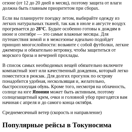
сезоне (от 12 до 20 дней в месяц), поэтому защита от влаги
должна быть главным приоритетом при сборах.
Если вы планируете поездку летом, выбирайте одежду из
легких натуральных тканей, так как в июле и августе воздух
прогревается до
28°C
. Будьте особенно готовы к дождям в
июне и сентябре — это самые влажные месяцы. Для
путешествия зимой и в межсезонье идеально подойдет
принцип многослойности: возьмите с собой футболки, легкие
джемперы и обязательно ветровку, чтобы защититься от
морского бриза и вечерней прохлады.
В список самых необходимых вещей обязательно включите
компактный зонт или качественный дождевик, который легко
поместится в рюкзак. Для долгих прогулок по острову
понадобится удобная, нескользящая и, желательно,
быстросохнущая обувь. Кроме того, несмотря на облачность,
солнце на юге
Японии
может быть активным, поэтому
солнцезащитный крем, очки и головной убор пригодятся вам
начиная с апреля и до самого конца октября.
Среднемесячный ветер (скорость и направление)
Популярные рейсы в Токуносима