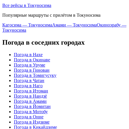
Все рейсы в Токуносима
Популярные маршруты с прилётом в Токуносима
Кагосима — Токуносима
Амами — Токуносима
Окиноэрабу —
Токуносима
Погода в соседних городах
Погода в Нахе
Погода в Окинаве
Погода в Уруме
Погода в Гинован
Погода в Томигусуку
Погода в Чатан
Погода в Наго
Погода в Итоман
Погода в Нандзё
Погода в Амами
Погода в Йомитан
Погода в Мотобу
Погода в Онне
Погода в Иэдзиме
Погода в Кикайдзиме