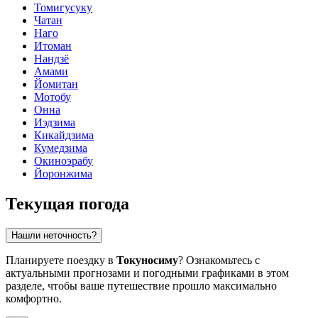
Томигусуку
Чатан
Наго
Итоман
Нандзё
Амами
Йомитан
Мотобу
Онна
Иэдзима
Кикайдзима
Кумедзима
Окиноэрабу
Йоронжима
Текущая погода
Нашли неточность?
Планируете поездку в
Токуносиму
? Ознакомьтесь с
актуальными прогнозами и погодными графиками в этом
разделе, чтобы ваше путешествие прошло максимально
комфортно.