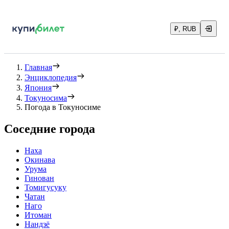
₽, RUB
Главная
Энциклопедия
Япония
Токуносима
Погода в Токуносиме
Соседние города
Наха
Окинава
Урума
Гинован
Томигусуку
Чатан
Наго
Итоман
Нандзё