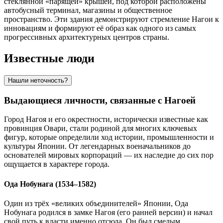
стеклянной «парящей» крышей, под которой расположены
автобусный терминал, магазины и общественное
пространство. Эти здания демонстрируют стремление Нагои к
инновациям и формируют её образ как одного из самых
прогрессивных архитектурных центров страны.
Известные люди
Нашли неточность?
Выдающиеся личности, связанные с Нагоей
Город Нагоя и его окрестности, исторически известные как
провинция Овари, стали родиной для многих ключевых
фигур, которые определили ход истории, промышленности и
культуры Японии. От легендарных военачальников до
основателей мировых корпораций — их наследие до сих пор
ощущается в характере города.
Ода Нобунага (1534–1582)
Один из трёх «великих объединителей» Японии, Ода
Нобунага родился в замке Нагоя (его ранней версии) и начал
свой путь к власти именно отсюда. Он был смелым