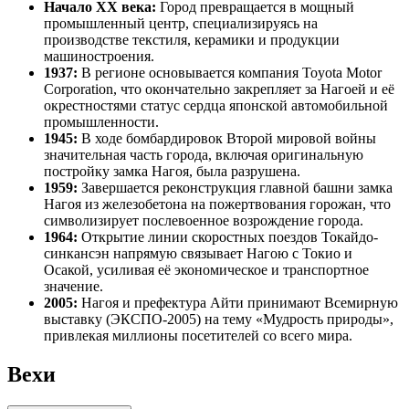
Начало XX века:
Город превращается в мощный
промышленный центр, специализируясь на
производстве текстиля, керамики и продукции
машиностроения.
1937:
В регионе основывается компания Toyota Motor
Corporation, что окончательно закрепляет за Нагоей и её
окрестностями статус сердца японской автомобильной
промышленности.
1945:
В ходе бомбардировок Второй мировой войны
значительная часть города, включая оригинальную
постройку замка Нагоя, была разрушена.
1959:
Завершается реконструкция главной башни замка
Нагоя из железобетона на пожертвования горожан, что
символизирует послевоенное возрождение города.
1964:
Открытие линии скоростных поездов Токайдо-
синкансэн напрямую связывает Нагою с Токио и
Осакой, усиливая её экономическое и транспортное
значение.
2005:
Нагоя и префектура Айти принимают Всемирную
выставку (ЭКСПО-2005) на тему «Мудрость природы»,
привлекая миллионы посетителей со всего мира.
Вехи