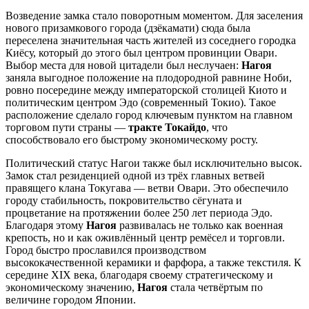
Возведение замка стало поворотным моментом. Для заселения
нового призамкового города (дзёкамати) сюда была
переселена значительная часть жителей из соседнего городка
Киёсу, который до этого был центром провинции Овари.
Выбор места для новой цитадели был неслучаен:
Нагоя
заняла выгодное положение на плодородной равнине Ноби,
ровно посередине между императорской столицей Киото и
политическим центром Эдо (современный Токио). Такое
расположение сделало город ключевым пунктом на главном
торговом пути страны —
тракте Токайдо
, что
способствовало его быстрому экономическому росту.
Политический статус Нагои также был исключительно высок.
Замок стал резиденцией одной из трёх главных ветвей
правящего клана Токугава — ветви Овари. Это обеспечило
городу стабильность, покровительство сёгуната и
процветание на протяжении более 250 лет периода Эдо.
Благодаря этому
Нагоя
развивалась не только как военная
крепость, но и как оживлённый центр ремёсел и торговли.
Город быстро прославился производством
высококачественной керамики и фарфора, а также текстиля. К
середине XIX века, благодаря своему стратегическому и
экономическому значению,
Нагоя
стала четвёртым по
величине городом Японии.