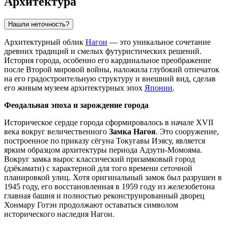
Архитектура
Нашли неточность?
Архитектурный облик
Нагои
— это уникальное сочетание
древних традиций и смелых футуристических решений.
История города, особенно его кардинальное преображение
после Второй мировой войны, наложила глубокий отпечаток
на его градостроительную структуру и внешний вид, сделав
его живым музеем архитектурных эпох
Японии
.
Феодальная эпоха и зарождение города
Историческое сердце города сформировалось в начале XVII
века вокруг величественного
Замка Нагоя
. Это сооружение,
построенное по приказу сёгуна Токугавы Иэясу, является
ярким образцом архитектуры периода Адзути-Момояма.
Вокруг замка вырос классический призамковый город
(дзёкамати) с характерной для того времени сеточной
планировкой улиц. Хотя оригинальный замок был разрушен в
1945 году, его восстановленная в 1959 году из железобетона
главная башня и полностью реконструированный дворец
Хонмару Готэн продолжают оставаться символом
исторического наследия Нагои.