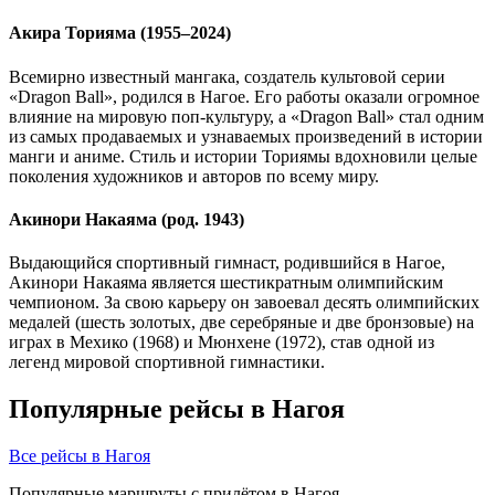
Акира Торияма (1955–2024)
Всемирно известный мангака, создатель культовой серии
«Dragon Ball», родился в Нагое. Его работы оказали огромное
влияние на мировую поп-культуру, а «Dragon Ball» стал одним
из самых продаваемых и узнаваемых произведений в истории
манги и аниме. Стиль и истории Ториямы вдохновили целые
поколения художников и авторов по всему миру.
Акинори Накаяма (род. 1943)
Выдающийся спортивный гимнаст, родившийся в Нагое,
Акинори Накаяма является шестикратным олимпийским
чемпионом. За свою карьеру он завоевал десять олимпийских
медалей (шесть золотых, две серебряные и две бронзовые) на
играх в Мехико (1968) и Мюнхене (1972), став одной из
легенд мировой спортивной гимнастики.
Популярные рейсы в Нагоя
Все рейсы в Нагоя
Популярные маршруты с прилётом в Нагоя