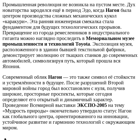
Промышленная революция не возникла на пустом месте. Дух
новаторства зародился ещё в период Эдо, когда
Нагоя
была
центром производства сложных механических кукол
«каракури». Эта ранняя инженерная смекалка стала
фундаментом для будущих технологических прорывов.
Превращение из города ремесленников в индустриального
гиганта можно наглядно проследить в
Мемориальном музее
промышленности и технологий Toyota
. Экспозиция музея,
расположенного в здании бывшей текстильной фабрики,
демонстрирует эволюцию от ткацких станков до современных
автомобилей, символизируя путь, который прошла вся
Япония.
Современный облик
Нагои
— это также символ её стойкости
и устремлённости в будущее. После разрушений Второй
мировой войны город был восстановлен с нуля, получив
широкие, просторные проспекты, которые сегодня
определяют его открытый и динамичный характер.
Проведение Всемирной выставки
ЭКСПО-2005
на тему
«Мудрость природы» окончательно утвердило статус Нагои
как глобального центра, ориентированного на инновации,
устойчивое развитие и гармонию технологий с окружающим
миром.