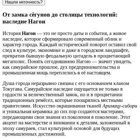
Нашли неточность?
От замка сёгунов до столицы технологий:
наследие Нагои
История
Нагои
— это не просто даты и события, а живое
наследие, которое сформировало современный облик и
характер города. Каждый исторический поворот оставил свой
след в культуре, экономике и даже в городском ландшафте,
превратив бывшую феодальную цитадель в процветающий
мегаполис. Понять сегодняшнюю Нагою — значит увидеть,
как самурайское прошлое, дух предпринимательства и
промышленная мощь переплелись в её настоящем.
Душа города неразрывно связана с его основанием кланом
Токугава. Самурайское наследие ощущается не только в
гордости за величественный замок, но и в процветании
традиционных ремёсел, которые поощрялись местными
правителями. Искусство окрашивания тканей
Аримацу-сибори
и уникальная керамика до сих пор создаются мастерами,
передающими свои знания из поколения в поколение. Этот
акцент на мастерстве и внимании к деталям, заложенный в
эпоху самураев, стал культурной основой для будущих
промышленных достижений.