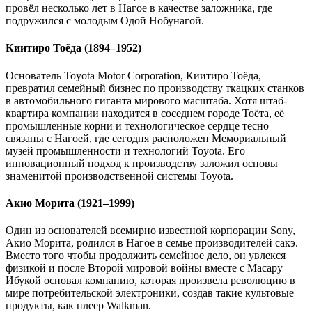
провёл несколько лет в Нагое в качестве заложника, где
подружился с молодым Одой Нобунагой.
Киитиро Тоёда (1894–1952)
Основатель Toyota Motor Corporation, Киитиро Тоёда,
превратил семейный бизнес по производству ткацких станков
в автомобильного гиганта мирового масштаба. Хотя штаб-
квартира компании находится в соседнем городе Тоёта, её
промышленные корни и технологическое сердце тесно
связаны с Нагоей, где сегодня расположен Мемориальный
музей промышленности и технологий Toyota. Его
инновационный подход к производству заложил основы
знаменитой производственной системы Toyota.
Акио Морита (1921–1999)
Один из основателей всемирно известной корпорации Sony,
Акио Морита, родился в Нагое в семье производителей сакэ.
Вместо того чтобы продолжить семейное дело, он увлекся
физикой и после Второй мировой войны вместе с Масару
Ибукой основал компанию, которая произвела революцию в
мире потребительской электроники, создав такие культовые
продукты, как плеер Walkman.