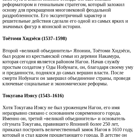
реформатором и гениальным стратегом, который заложил
основу для прекращения многовековой феодальной
раздробленности. Его эксцентричный характер и
решительные действия сделали его одной из самых ярких и
значимых фигур в японской истории.
Тоётоми Хидэёси (1537–1598)
Второй «великий объединитель» Японии, Тоётоми Хидэёси,
был родом из крестьянской семьи из деревни Накамура,
которая сегодня является районом Нагои. Начав службу
простым солдатом у Оды Нобунаги, он, благодаря своему уму
и преданности, поднялся до самых вершин власти. После
смерти Нобунаги он завершил объединение страны, проведя
ключевые социальные и экономические реформы.
Токугава Иэясу (1543–1616)
Хотя Токугава Иэясу не был уроженцем Нагои, его имя
неразрывно связано с основанием современного города.
Именно он, третий «великий объединитель» и основатель
сёгуната Токугава, правившего Японией более 250 лет,
приказал построить величественный замок Нагоя в 1610 году,
который и стал ядром процветающего города. В детстве он