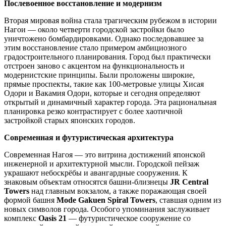
Послевоенное восстановление и модернизм
Вторая мировая война стала трагическим рубежом в истории
Нагои — около четверти городской застройки было
уничтожено бомбардировками. Однако последовавшее за
этим восстановление стало примером амбициозного
градостроительного планирования. Город был практически
отстроен заново с акцентом на функциональность и
модернистские принципы. Были проложены широкие,
прямые проспекты, такие как 100-метровые улицы Хисая
Одори и Вакамия Одори, которые и сегодня определяют
открытый и динамичный характер города. Эта рациональная
планировка резко контрастирует с более хаотичной
застройкой старых японских городов.
Современная и футуристическая архитектура
Современная
Нагоя
— это витрина достижений японской
инженерной и архитектурной мысли. Городской пейзаж
украшают небоскрёбы и авангардные сооружения. К
знаковым объектам относятся башни-близнецы
JR Central
Towers
над главным вокзалом, а также поражающая своей
формой башня
Mode Gakuen Spiral Towers
, ставшая одним из
новых символов города. Особого упоминания заслуживает
комплекс
Oasis 21
— футуристическое сооружение со