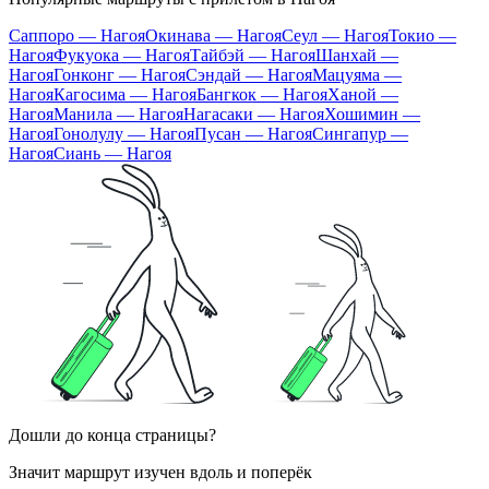
Саппоро — Нагоя
Окинава — Нагоя
Сеул — Нагоя
Токио —
Нагоя
Фукуока — Нагоя
Тайбэй — Нагоя
Шанхай —
Нагоя
Гонконг — Нагоя
Сэндай — Нагоя
Мацуяма —
Нагоя
Кагосима — Нагоя
Бангкок — Нагоя
Ханой —
Нагоя
Манила — Нагоя
Нагасаки — Нагоя
Хошимин —
Нагоя
Гонолулу — Нагоя
Пусан — Нагоя
Сингапур —
Нагоя
Сиань — Нагоя
Дошли до конца страницы?
Значит маршрут изучен вдоль и поперёк