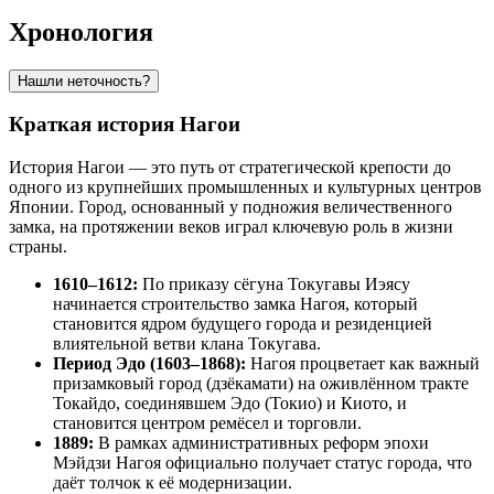
Хронология
Нашли неточность?
Краткая история Нагои
История Нагои — это путь от стратегической крепости до
одного из крупнейших промышленных и культурных центров
Японии. Город, основанный у подножия величественного
замка, на протяжении веков играл ключевую роль в жизни
страны.
1610–1612:
По приказу сёгуна Токугавы Иэясу
начинается строительство замка Нагоя, который
становится ядром будущего города и резиденцией
влиятельной ветви клана Токугава.
Период Эдо (1603–1868):
Нагоя процветает как важный
призамковый город (дзёкамати) на оживлённом тракте
Токайдо, соединявшем Эдо (Токио) и Киото, и
становится центром ремёсел и торговли.
1889:
В рамках административных реформ эпохи
Мэйдзи Нагоя официально получает статус города, что
даёт толчок к её модернизации.