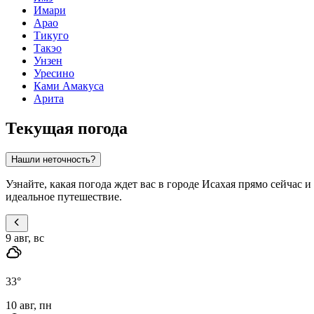
Имари
Арао
Тикуго
Такэо
Унзен
Уресино
Ками Амакуса
Арита
Текущая погода
Нашли неточность?
Узнайте, какая погода ждет вас в городе Исахая прямо сейчас
идеальное путешествие.
9 авг, вс
33
°
10 авг, пн