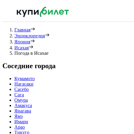
Главная
Энциклопедия
Япония
Исахая
Погода в Исахае
Соседние города
Кумамото
Нагасаки
Сасебо
Сага
Омура
Амакуса
Янагава
Ямэ
Имари
Арао
Тикуго