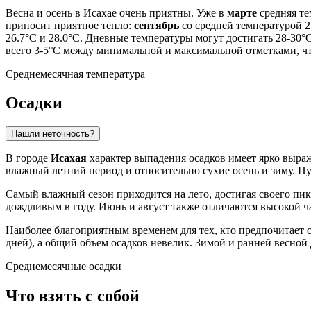
Весна и осень в Исахае очень приятны. Уже в
марте
средняя те
приносит приятное тепло:
сентябрь
со средней температурой 2
26.7°C и 28.0°C. Дневные температуры могут достигать 28-30°C
всего 3-5°C между минимальной и максимальной отметками, чт
Среднемесячная температура
Осадки
Нашли неточность?
В городе
Исахая
характер выпадения осадков имеет ярко выраж
влажный летний период и относительно сухие осень и зиму. П
Самый влажный сезон приходится на лето, достигая своего пи
дождливым в году. Июнь и август также отличаются высокой ча
Наиболее благоприятным временем для тех, кто предпочитает с
дней), а общий объем осадков невелик. Зимой и ранней весной
Среднемесячные осадки
Что взять с собой