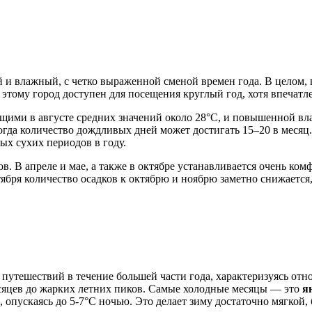
и влажный, с четко выраженной сменой времен года. В целом, п
 этому город доступен для посещения круглый год, хотя впечатле
щими в августе средних значений около 28°C, и повышенной вл
огда количество дождливых дней может достигать 15–20 в месяц.
ых сухих периодов в году.
ов. В апреле и мае, а также в октябре устанавливается очень ко
тября количество осадков к октябрю и ноябрю заметно снижается
 путешествий в течение большей части года, характеризуясь от
сяцев до жарких летних пиков. Самые холодные месяцы — это
я
опускаясь до 5-7°C ночью. Это делает зиму достаточно мягкой, 