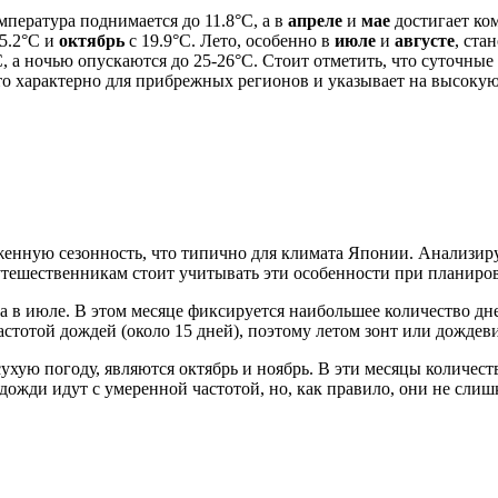
мпература поднимается до 11.8°C, а в
апреле
и
мае
достигает ком
5.2°C и
октябрь
с 19.9°C. Лето, особенно в
июле
и
августе
, ста
, а ночью опускаются до 25-26°C. Стоит отметить, что суточные
о характерно для прибрежных регионов и указывает на высокую
енную сезонность, что типично для климата Японии. Анализируя
утешественникам стоит учитывать эти особенности при планиров
ка в июле. В этом месяце фиксируется наибольшее количество д
стотой дождей (около 15 дней), поэтому летом зонт или дождев
ухую погоду, являются октябрь и ноябрь. В эти месяцы количес
 дожди идут с умеренной частотой, но, как правило, они не сли