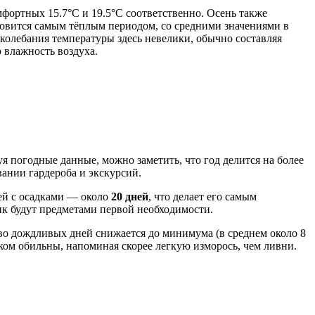
фортных 15.7°C и 19.5°C соответственно. Осень также
новится самым тёплым периодом, со средними значениями в
 колебания температуры здесь невелики, обычно составляя
 влажность воздуха.
 погодные данные, можно заметить, что год делится на более
ании гардероба и экскурсий.
ней с осадками — около
20 дней
, что делает его самым
ик будут предметами первой необходимости.
тво дождливых дней снижается до минимума (в среднем около 8
шком обильны, напоминая скорее легкую изморось, чем ливни.