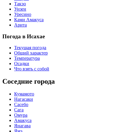
Такэо
Унзен
Уресино
Ками Амакуса
Арита
Погода в Исахае
Текущая погода
Общий характер
Температура
Осадки
Что взять с собой
Соседние города
Кумамото
Нагасаки
Сасебо
Сага
Омура
Амакуса
Янагава
Ямэ