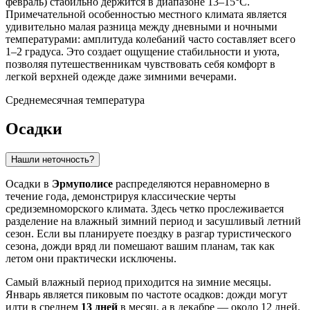
февраль) стабильно держится в диапазоне 13–15°C.
Примечательной особенностью местного климата является
удивительно малая разница между дневными и ночными
температурами: амплитуда колебаний часто составляет всего
1–2 градуса. Это создает ощущение стабильности и уюта,
позволяя путешественникам чувствовать себя комфорт в
легкой верхней одежде даже зимними вечерами.
Среднемесячная температура
Осадки
Нашли неточность?
Осадки в
Эрмуполисе
распределяются неравномерно в
течение года, демонстрируя классические черты
средиземноморского климата. Здесь четко прослеживается
разделение на влажный зимний период и засушливый летний
сезон. Если вы планируете поездку в разгар туристического
сезона, дожди вряд ли помешают вашим планам, так как
летом они практически исключены.
Самый влажный период приходится на зимние месяцы.
Январь является пиковым по частоте осадков: дожди могут
идти в среднем
13 дней
в месяц, а в декабре — около 12 дней.