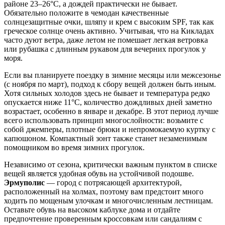
районе 23–26°C, а дождей практически не бывает.
Обязательно положите в чемодан качественные
солнцезащитные очки, шляпу и крем с высоким SPF, так как
греческое солнце очень активно. Учитывая, что на Кикладах
часто дуют ветра, даже летом не помешает легкая ветровка
или рубашка с длинным рукавом для вечерних прогулок у
моря.
Если вы планируете поездку в зимние месяцы или межсезонье
(с ноября по март), подход к сбору вещей должен быть иным.
Хотя сильных холодов здесь не бывает и температура редко
опускается ниже 11°C, количество дождливых дней заметно
возрастает, особенно в январе и декабре. В этот период лучше
всего использовать принцип многослойности: возьмите с
собой джемперы, плотные брюки и непромокаемую куртку с
капюшоном. Компактный зонт также станет незаменимым
помощником во время зимних прогулок.
Независимо от сезона, критически важным пунктом в списке
вещей является удобная обувь на устойчивой подошве.
Эрмуполис
— город с потрясающей архитектурой,
расположенный на холмах, поэтому вам предстоит много
ходить по мощеным улочкам и многочисленным лестницам.
Оставьте обувь на высоком каблуке дома и отдайте
предпочтение проверенным кроссовкам или сандалиям с