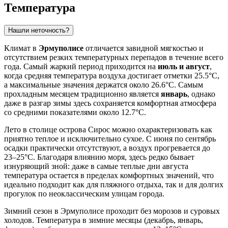
Температура
Нашли неточность?
Климат в
Эрмуполисе
отличается завидной мягкостью и
отсутствием резких температурных перепадов в течение всего
года. Самый жаркий период приходится на
июль и август
,
когда средняя температура воздуха достигает отметки 25.5°C,
а максимальные значения держатся около 26.6°C. Самым
прохладным месяцем традиционно является
январь
, однако
даже в разгар зимы здесь сохраняется комфортная атмосфера
со средними показателями около 12.7°C.
Лето в столице острова Сирос можно охарактеризовать как
приятно теплое и исключительно сухое. С июня по сентябрь
осадки практически отсутствуют, а воздух прогревается до
23–25°C. Благодаря влиянию моря, здесь редко бывает
изнуряющий зной: даже в самые теплые дни августа
температура остается в пределах комфортных значений, что
идеально подходит как для пляжного отдыха, так и для долгих
прогулок по неоклассическим улицам города.
Зимний сезон в Эрмуполисе проходит без морозов и суровых
холодов. Температура в зимние месяцы (декабрь, январь,