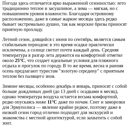
Погода здесь отличается ярко выраженной сезонностью: лето
традиционно теплое и засушливое, а зима — мягкая, но с
повышением уровня влажности. Благодаря островному
расположению, даже в самые жаркие месяцы здесь редко
бывает экстремально душно, так как морские бризы приносят
приятную прохладу.
Летний сезон, длящийся с июня по сентябрь, является самым
стабильным периодом: в это время осадки практически
исключены, а солнце светит почти каждый день. Средняя
температура в разгар лета держится на комфортной отметке
около
25°C
, что создает идеальные условия для пляжного
отдыха и прогулок по городу. В то же время, весна и ранняя
осень предлагают туристам "золотую середину" с приятным
теплом без палящего зноя.
Зимние месяцы, особенно декабрь и январь, приносят с собой
больше дождливых дней (до 13 дней с осадками в месяц),
однако температура воздуха остается весьма комфортной,
редко опускаясь ниже
11°C
даже по ночам. Снег и заморозки
для Эрмуполиса — явление крайне редкое, поэтому даже в
низкий сезон город отлично подходит для экскурсий и
знакомства с местной архитектурой, если захватить с собой
зонт.