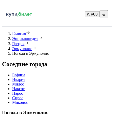
₽, RUB
Главная
Энциклопедия
Греция
Эрмуполис
Погода в Эрмуполис
Соседние города
Рафина
Икария
Милос
Наксос
Парос
Сирос
Миконос
Погода в Эрмуполис