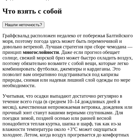
Что взять с собой
Нашли неточность?
Грайфсвальд расположен недалеко от побережья Балтийского
моря, поэтому погода здесь может быть переменчивой и
довольно ветреной. Лучшая стратегия при сборе чемодана —
принцип
многослойности
. Даже если прогноз обещает
солнце, свежий морской бриз может быстро охладить воздух,
поэтому обязательно возьмите с собой вещи, которые легко
комбинировать: футболки, джемперы и кардиганы. Это
позволит вам оперативно подстраиваться под капризы
природы, снимая или надевая лишний слой одежды по мере
необходимости.
Учитывая, что осадки выпадают достаточно регулярно в
течение всего года (в среднем 10–14 дождливых дней в
месяц), качественная непромокаемая ветровка, дождевик или
прочный зонт станут вашими верными спутниками. Для
поездки зимой, поздней осенью или ранней весной
понадобится теплая куртка, шапка и шарф, так как из-за
влажности температура около +3°C может ощущаться
холоднее. Летом, когда воздух прогревается до комфортных