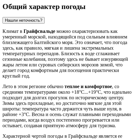
Общий характер погоды
Нашли неточность?
Климат в
Грайфсвальде
можно охарактеризовать как
умеренный морской, находящийся под сильным влиянием
близлежащего Балтийского моря. Это означает, что погода
здесь, как правило, мягкая и лишена экстремальных
температурных перепадов. Близость к воде сглаживает
сезонные колебания, поэтому здесь не бывает изнуряющей
жары летом или суровых сибирских морозов зимой, что
делает город комфортным для посещения практически
круглый год.
Лето в этом регионе обычно
теплое и комфортное
, со
средними температурами около +18°C...+19°C, что идеально
подходит для долгих прогулок по историческому центру.
Зимы здесь прохладные, но достаточно мягкие для этой
широты: температура часто держится чуть выше нуля, в
районе +3°C. Весна и осень служат плавными переходными
периодами, когда воздух постепенно прогревается или
остывает, создавая приятную атмосферу для туризма.
Характерной чертой погоды в Грайфсвальде является ее