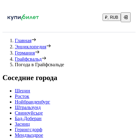
₽, RUB
Главная
Энциклопедия
Германия
Грайфсвальд
Погода в Грайфсвальде
Соседние города
Щецин
Росток
Нойбранденбург
Штральзунд
Свиноуйсьце
Бад-Доберан
Засниц
Герингсдорф
Мендзыздрое