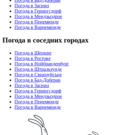
Погода в Бад-Доберан
Погода в Засниц
Погода в Герингсдорф
Погода в Мендзыздрое
Погода в Пенемюнде
Погода в Варнемюнде
Погода в соседних городах
Погода в Щецине
Погода в Ростоке
Погода в Нойбранденбург
Погода в Штральзунде
Погода в Свиноуйсьце
Погода в Бад-Доберан
Погода в Засниц
Погода в Герингсдорф
Погода в Мендзыздрое
Погода в Пенемюнде
Погода в Варнемюнде