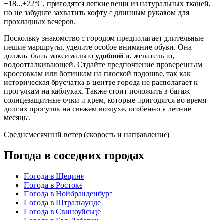
+18...+22°C, пригодятся легкие вещи из натуральных тканей,
но не забудьте захватить кофту с длинным рукавом для
прохладных вечеров.
Поскольку знакомство с городом предполагает длительные
пешие маршруты, уделите особое внимание обуви. Она
должна быть максимально
удобной
и, желательно,
водоотталкивающей. Отдайте предпочтение проверенным
кроссовкам или ботинкам на плоской подошве, так как
историческая брусчатка в центре города не располагает к
прогулкам на каблуках. Также стоит положить в багаж
солнцезащитные очки и крем, которые пригодятся во время
долгих прогулок на свежем воздухе, особенно в летние
месяцы.
Среднемесячный ветер (скорость и направление)
Погода в соседних городах
Погода в Щецине
Погода в Ростоке
Погода в Нойбранденбург
Погода в Штральзунде
Погода в Свиноуйсьце