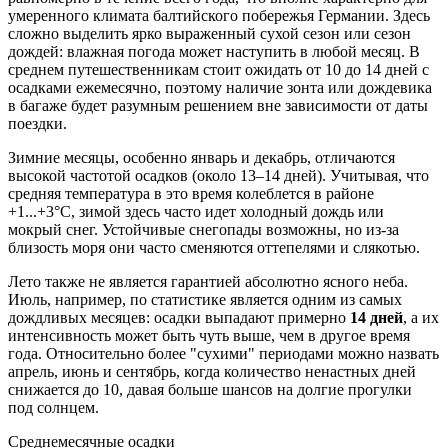
умеренного климата балтийского побережья Германии. Здесь
сложно выделить ярко выраженный сухой сезон или сезон
дождей: влажная погода может наступить в любой месяц. В
среднем путешественникам стоит ожидать от 10 до 14 дней с
осадками ежемесячно, поэтому наличие зонта или дождевика
в багаже будет разумным решением вне зависимости от даты
поездки.
Зимние месяцы, особенно январь и декабрь, отличаются
высокой частотой осадков (около 13–14 дней). Учитывая, что
средняя температура в это время колеблется в районе
+1...+3°C, зимой здесь часто идет холодный дождь или
мокрый снег. Устойчивые снегопады возможны, но из-за
близость моря они часто сменяются оттепелями и слякотью.
Лето также не является гарантией абсолютно ясного неба.
Июль, например, по статистике является одним из самых
дождливых месяцев: осадки выпадают примерно
14 дней
, а их
интенсивность может быть чуть выше, чем в другое время
года. Относительно более "сухими" периодами можно назвать
апрель, июнь и сентябрь, когда количество ненастных дней
снижается до 10, давая больше шансов на долгие прогулки
под солнцем.
Среднемесячные осадки