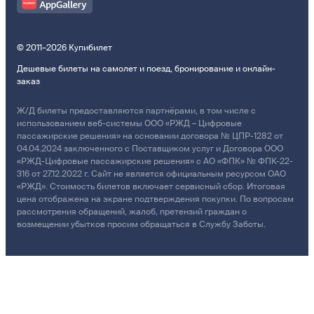
© 2011–2026 Купибилет
Дешевые билеты на самолет и поезд, бронирование и онлайн-
заказ
Ж/Д билеты предоставляются партнёрами, в том числе с
использованием веб-системы ООО «РЖД – Цифровые
пассажирские решения» на основании договора № ЦПР-1282 от
04.04.2024 заключенного с Поставщиком услуг и Договора ООО
«РЖД-Цифровые пассажирские решения» с АО «ФПК» № ФПК-22-
316 от 27.12.2022 г. Сайт не является официальным ресурсом ОАО
«РЖД». Стоимость билетов включает сервисный сбор. Итоговая
цена отображена на экране подтверждения покупки. По вопросам
рассмотрения обращений, жалоб, претензий граждан о
возмещении убытков просим обращаться в Службу Заботы.