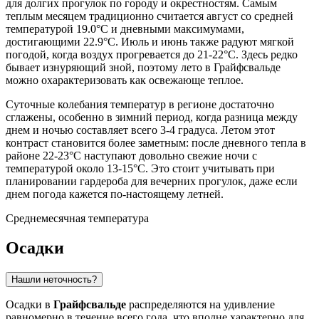
для долгих прогулок по городу и окрестностям. Самым
теплым месяцем традиционно считается август со средней
температурой 19.0°C и дневными максимумами,
достигающими 22.9°C. Июль и июнь также радуют мягкой
погодой, когда воздух прогревается до 21-22°C. Здесь редко
бывает изнуряющий зной, поэтому лето в Грайфсвальде
можно охарактеризовать как освежающе теплое.
Суточные колебания температур в регионе достаточно
сглажены, особенно в зимний период, когда разница между
днем и ночью составляет всего 3-4 градуса. Летом этот
контраст становится более заметным: после дневного тепла в
районе 22-23°C наступают довольно свежие ночи с
температурой около 13-15°C. Это стоит учитывать при
планировании гардероба для вечерних прогулок, даже если
днем погода кажется по-настоящему летней.
Среднемесячная температура
Осадки
Нашли неточность?
Осадки в
Грайфсвальде
распределяются на удивление
равномерно в течение всего года, что вполне характерно для