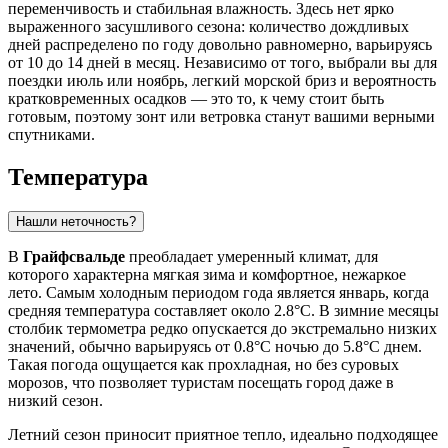
переменчивость и стабильная влажность. Здесь нет ярко
выраженного засушливого сезона: количество дождливых
дней распределено по году довольно равномерно, варьируясь
от 10 до 14 дней в месяц. Независимо от того, выбрали вы для
поездки июль или ноябрь, легкий морской бриз и вероятность
кратковременных осадков — это то, к чему стоит быть
готовым, поэтому зонт или ветровка станут вашими верными
спутниками.
Температура
Нашли неточность?
В
Грайфсвальде
преобладает умеренный климат, для
которого характерна мягкая зима и комфортное, нежаркое
лето. Самым холодным периодом года является январь, когда
средняя температура составляет около 2.8°C. В зимние месяцы
столбик термометра редко опускается до экстремально низких
значений, обычно варьируясь от 0.8°C ночью до 5.8°C днем.
Такая погода ощущается как прохладная, но без суровых
морозов, что позволяет туристам посещать город даже в
низкий сезон.
Летний сезон приносит приятное тепло, идеально подходящее