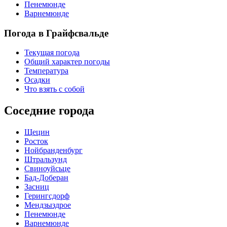
Пенемюнде
Варнемюнде
Погода в Грайфсвальде
Текущая погода
Общий характер погоды
Температура
Осадки
Что взять с собой
Соседние города
Щецин
Росток
Нойбранденбург
Штральзунд
Свиноуйсьце
Бад-Доберан
Засниц
Герингсдорф
Мендзыздрое
Пенемюнде
Варнемюнде