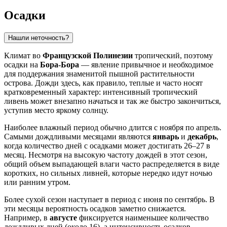
Осадки
Нашли неточность?
Климат во
Французской Полинезии
тропический, поэтому
осадки на
Бора-Бора
— явление привычное и необходимое
для поддержания знаменитой пышной растительности
острова. Дожди здесь, как правило, теплые и часто носят
кратковременный характер: интенсивный тропический
ливень может внезапно начаться и так же быстро закончиться,
уступив место яркому солнцу.
Наиболее влажный период обычно длится с ноября по апрель.
Самыми дождливыми месяцами являются
январь
и
декабрь
,
когда количество дней с осадками может достигать 26–27 в
месяц. Несмотря на высокую частоту дождей в этот сезон,
общий объем выпадающей влаги часто распределяется в виде
коротких, но сильных ливней, которые нередко идут ночью
или ранним утром.
Более сухой сезон наступает в период с июня по сентябрь. В
эти месяцы вероятность осадков заметно снижается.
Например, в
августе
фиксируется наименьшее количество
дождливых дней (около 16), а интенсивность осадков