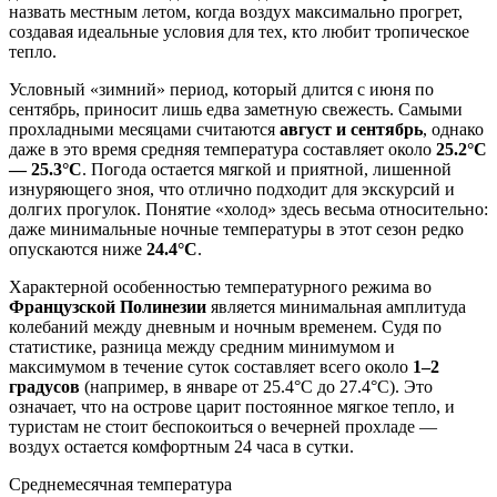
назвать местным летом, когда воздух максимально прогрет,
создавая идеальные условия для тех, кто любит тропическое
тепло.
Условный «зимний» период, который длится с июня по
сентябрь, приносит лишь едва заметную свежесть. Самыми
прохладными месяцами считаются
август и сентябрь
, однако
даже в это время средняя температура составляет около
25.2°C
— 25.3°C
. Погода остается мягкой и приятной, лишенной
изнуряющего зноя, что отлично подходит для экскурсий и
долгих прогулок. Понятие «холод» здесь весьма относительно:
даже минимальные ночные температуры в этот сезон редко
опускаются ниже
24.4°C
.
Характерной особенностью температурного режима во
Французской Полинезии
является минимальная амплитуда
колебаний между дневным и ночным временем. Судя по
статистике, разница между средним минимумом и
максимумом в течение суток составляет всего около
1–2
градусов
(например, в январе от 25.4°C до 27.4°C). Это
означает, что на острове царит постоянное мягкое тепло, и
туристам не стоит беспокоиться о вечерней прохладе —
воздух остается комфортным 24 часа в сутки.
Среднемесячная температура