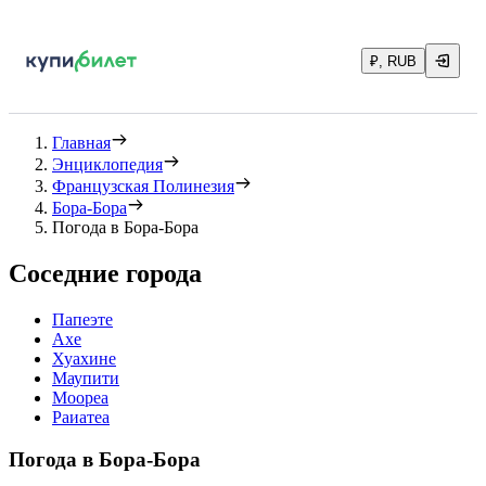
₽, RUB
Главная
Энциклопедия
Французская Полинезия
Бора-Бора
Погода в Бора-Бора
Соседние города
Папеэте
Ахе
Хуахине
Маупити
Моореа
Раиатеа
Погода в Бора-Бора