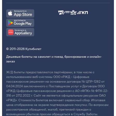
© 2011–2026 Купибилет
Дешевые билеты на самолет и поезд, бронирование и онлайн-
заказ
Ж/Д билеты предоставляются партнёрами, в том числе с
использованием веб-системы ООО «РЖД – Цифровые
пассажирские решения» на основании договора № ЦПР-1282 от
04.04.2024 заключенного с Поставщиком услуг и Договора ООО
«РЖД-Цифровые пассажирские решения» с АО «ФПК» № ФПК-22-
316 от 27.12.2022 г. Сайт не является официальным ресурсом ОАО
«РЖД». Стоимость билетов включает сервисный сбор. Итоговая
цена отображена на экране подтверждения покупки. По вопросам
рассмотрения обращений, жалоб, претензий граждан о
возмещении убытков просим обращаться в Службу Заботы.