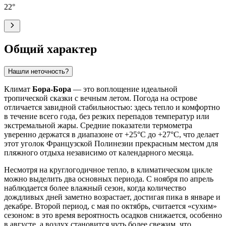
22
°
Общий характер
Нашли неточность?
Климат
Бора-Бора
— это воплощение идеальной
тропической сказки с вечным летом. Погода на острове
отличается завидной стабильностью: здесь тепло и комфортно
в течение всего года, без резких перепадов температур или
экстремальной жары. Средние показатели термометра
уверенно держатся в диапазоне от +25°C до +27°C, что делает
этот уголок Французской Полинезии прекрасным местом для
пляжного отдыха независимо от календарного месяца.
Несмотря на круглогодичное тепло, в климатическом цикле
можно выделить два основных периода. С ноября по апрель
наблюдается более влажный сезон, когда количество
дождливых дней заметно возрастает, достигая пика в январе и
декабре. Второй период, с мая по октябрь, считается «сухим»
сезоном: в это время вероятность осадков снижается, особенно
в августе, а воздух становится чуть более свежим, что