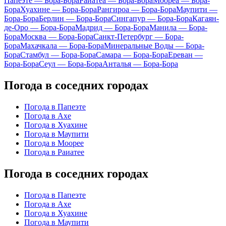
Папеэте — Бора-Бора
Раиатеа — Бора-Бора
Моореа — Бора-
Бора
Хуахине — Бора-Бора
Рангироа — Бора-Бора
Маупити —
Бора-Бора
Берлин — Бора-Бора
Сингапур — Бора-Бора
Кагаян-
де-Оро — Бора-Бора
Мадрид — Бора-Бора
Манила — Бора-
Бора
Москва — Бора-Бора
Санкт-Петербург — Бора-
Бора
Махачкала — Бора-Бора
Минеральные Воды — Бора-
Бора
Стамбул — Бора-Бора
Самара — Бора-Бора
Ереван —
Бора-Бора
Сеул — Бора-Бора
Анталья — Бора-Бора
Погода в соседних городах
Погода в Папеэте
Погода в Ахе
Погода в Хуахине
Погода в Маупити
Погода в Моорее
Погода в Раиатее
Погода в соседних городах
Погода в Папеэте
Погода в Ахе
Погода в Хуахине
Погода в Маупити