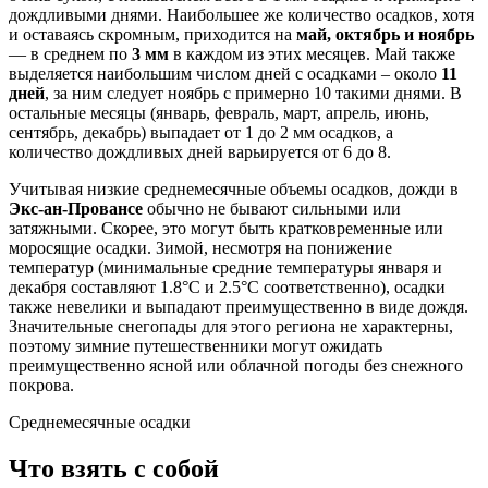
дождливыми днями. Наибольшее же количество осадков, хотя
и оставаясь скромным, приходится на
май, октябрь и ноябрь
— в среднем по
3 мм
в каждом из этих месяцев. Май также
выделяется наибольшим числом дней с осадками – около
11
дней
, за ним следует ноябрь с примерно 10 такими днями. В
остальные месяцы (январь, февраль, март, апрель, июнь,
сентябрь, декабрь) выпадает от 1 до 2 мм осадков, а
количество дождливых дней варьируется от 6 до 8.
Учитывая низкие среднемесячные объемы осадков, дожди в
Экс-ан-Провансе
обычно не бывают сильными или
затяжными. Скорее, это могут быть кратковременные или
моросящие осадки. Зимой, несмотря на понижение
температур (минимальные средние температуры января и
декабря составляют 1.8°C и 2.5°C соответственно), осадки
также невелики и выпадают преимущественно в виде дождя.
Значительные снегопады для этого региона не характерны,
поэтому зимние путешественники могут ожидать
преимущественно ясной или облачной погоды без снежного
покрова.
Среднемесячные осадки
Что взять с собой