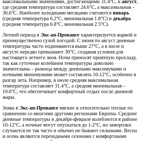
максимальными значениями, достигающими 31.4°C, и
август
,
где средняя температура составляет 24.6°C, а максимальная –
30.6°C. Наиболее холодными месяцами считаются
январь
(средняя температура 6.2°C, минимальная 1.8°C) и
декабрь
(средняя температура 6.8°C, минимальная 2.5°C).
Летний период в
Экс-ан-Провансе
характеризуется жаркой и
преимущественно сухой погодой. С июня по август дневные
температуры часто поднимаются выше 27°C, а в июле и
августе нередко превышают 30°C, создавая условия для
настоящего летнего зноя. Ночи приносят приятную прохладу,
так как суточные колебания температуры довольно
значительны – разница между дневными максимумами и
ночными минимумами может составлять 10-12°C, особенно в
разгар лета. Например, в июле средняя максимальная
температура составляет 31.4°C, а средняя минимальная –
19.0°C, что обеспечивает комфортный отдых после дневной
жары.
Зимы в
Экс-ан-Провансе
мягкие и относительно теплые по
сравнению со многими другими регионами Европы. Средние
дневные температуры в декабре-феврале колеблются в районе
10-12°C, а ночные могут опускаться до 1-2°C, но заморозки
случаются не так часто и обычно не бывают сильными. Весна
и осень являются переходными сезонами с комфортными