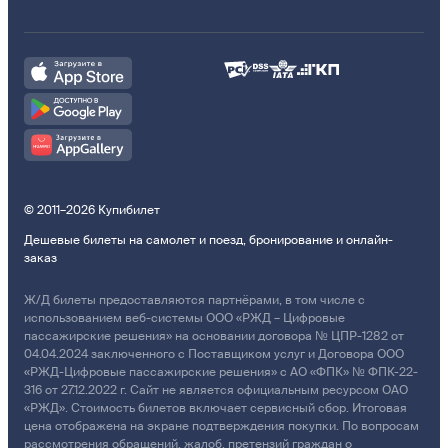
© 2011–2026 Купибилет
Дешевые билеты на самолет и поезд, бронирование и онлайн-
заказ
Ж/Д билеты предоставляются партнёрами, в том числе с
использованием веб-системы ООО «РЖД – Цифровые
пассажирские решения» на основании договора № ЦПР-1282 от
04.04.2024 заключенного с Поставщиком услуг и Договора ООО
«РЖД-Цифровые пассажирские решения» с АО «ФПК» № ФПК-22-
316 от 27.12.2022 г. Сайт не является официальным ресурсом ОАО
«РЖД». Стоимость билетов включает сервисный сбор. Итоговая
цена отображена на экране подтверждения покупки. По вопросам
рассмотрения обращений, жалоб, претензий граждан о