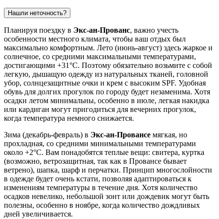
Нашли неточность?
Планируя поездку в
Экс-ан-Прованс
, важно учесть
особенности местного климата, чтобы ваш отдых был
максимально комфортным. Лето (июнь-август) здесь жаркое и
солнечное, со средними максимальными температурами,
достигающими +31°C. Поэтому обязательно возьмите с собой
легкую, дышащую одежду из натуральных тканей, головной
убор, солнцезащитные очки и крем с высоким SPF. Удобная
обувь для долгих прогулок по городу будет незаменима. Хотя
осадки летом минимальны, особенно в июле, легкая накидка
или кардиган могут пригодиться для вечерних прогулок,
когда температура немного снижается.
Зима (декабрь-февраль) в
Экс-ан-Провансе
мягкая, но
прохладная, со средними минимальными температурами
около +2°C. Вам понадобятся теплые вещи: свитера, куртка
(возможно, ветрозащитная, так как в Провансе бывает
ветрено), шапка, шарф и перчатки. Принцип многослойности
в одежде будет очень кстати, позволяя адаптироваться к
изменениям температуры в течение дня. Хотя количество
осадков невелико, небольшой зонт или дождевик могут быть
полезны, особенно в ноябре, когда количество дождливых
дней увеличивается.