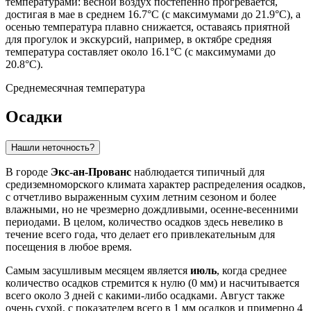
температурами: весной воздух постепенно прогревается,
достигая в мае в среднем 16.7°C (с максимумами до 21.9°C), а
осенью температура плавно снижается, оставаясь приятной
для прогулок и экскурсий, например, в октябре средняя
температура составляет около 16.1°C (с максимумами до
20.8°C).
Среднемесячная температура
Осадки
Нашли неточность?
В городе
Экс-ан-Прованс
наблюдается типичный для
средиземноморского климата характер распределения осадков,
с отчетливо выраженным сухим летним сезоном и более
влажными, но не чрезмерно дождливыми, осенне-весенними
периодами. В целом, количество осадков здесь невелико в
течение всего года, что делает его привлекательным для
посещения в любое время.
Самым засушливым месяцем является
июль
, когда среднее
количество осадков стремится к нулю (0 мм) и насчитывается
всего около 3 дней с какими-либо осадками. Август также
очень сухой, с показателем всего в 1 мм осадков и примерно 4