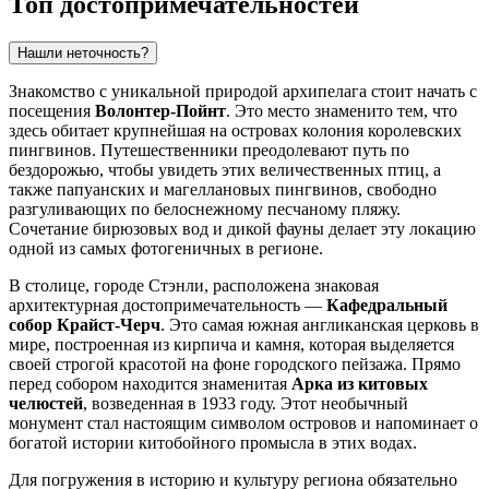
Топ достопримечательностей
Нашли неточность?
Знакомство с уникальной природой архипелага стоит начать с
посещения
Волонтер-Пойнт
. Это место знаменито тем, что
здесь обитает крупнейшая на островах колония королевских
пингвинов. Путешественники преодолевают путь по
бездорожью, чтобы увидеть этих величественных птиц, а
также папуанских и магеллановых пингвинов, свободно
разгуливающих по белоснежному песчаному пляжу.
Сочетание бирюзовых вод и дикой фауны делает эту локацию
одной из самых фотогеничных в регионе.
В столице, городе
Стэнли
, расположена знаковая
архитектурная достопримечательность —
Кафедральный
собор Крайст-Черч
. Это самая южная англиканская церковь в
мире, построенная из кирпича и камня, которая выделяется
своей строгой красотой на фоне городского пейзажа. Прямо
перед собором находится знаменитая
Арка из китовых
челюстей
, возведенная в 1933 году. Этот необычный
монумент стал настоящим символом островов и напоминает о
богатой истории китобойного промысла в этих водах.
Для погружения в историю и культуру региона обязательно