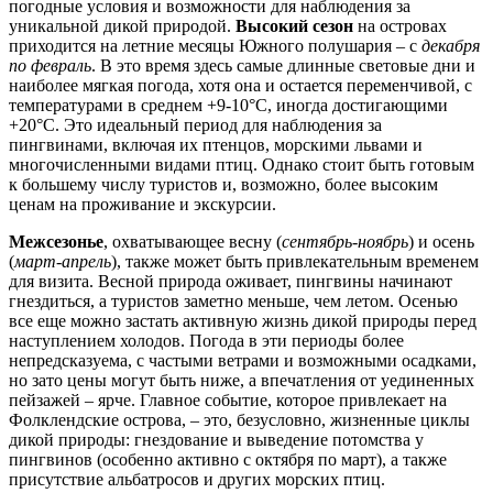
погодные условия и возможности для наблюдения за
уникальной дикой природой.
Высокий сезон
на островах
приходится на летние месяцы Южного полушария – с
декабря
по февраль
. В это время здесь самые длинные световые дни и
наиболее мягкая погода, хотя она и остается переменчивой, с
температурами в среднем +9-10°C, иногда достигающими
+20°C. Это идеальный период для наблюдения за
пингвинами, включая их птенцов, морскими львами и
многочисленными видами птиц. Однако стоит быть готовым
к большему числу туристов и, возможно, более высоким
ценам на проживание и экскурсии.
Межсезонье
, охватывающее весну (
сентябрь-ноябрь
) и осень
(
март-апрель
), также может быть привлекательным временем
для визита. Весной природа оживает, пингвины начинают
гнездиться, а туристов заметно меньше, чем летом. Осенью
все еще можно застать активную жизнь дикой природы перед
наступлением холодов. Погода в эти периоды более
непредсказуема, с частыми ветрами и возможными осадками,
но зато цены могут быть ниже, а впечатления от уединенных
пейзажей – ярче. Главное событие, которое привлекает на
Фолклендские острова, – это, безусловно, жизненные циклы
дикой природы: гнездование и выведение потомства у
пингвинов (особенно активно с октября по март), а также
присутствие альбатросов и других морских птиц.