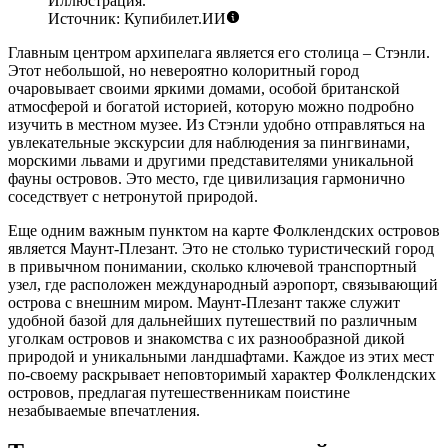
Иллюстрация.
Источник: Купибилет.ИИ
Главным центром архипелага является его столица –
Стэнли
.
Этот небольшой, но невероятно колоритный город
очаровывает своими яркими домами, особой британской
атмосферой и богатой историей, которую можно подробно
изучить в местном музее. Из
Стэнли
удобно отправляться на
увлекательные экскурсии для наблюдения за пингвинами,
морскими львами и другими представителями уникальной
фауны островов. Это место, где цивилизация гармонично
соседствует с нетронутой природой.
Еще одним важным пунктом на карте Фолклендских островов
является
Маунт-Плезант
. Это не столько туристический город
в привычном понимании, сколько ключевой транспортный
узел, где расположен международный аэропорт, связывающий
острова с внешним миром.
Маунт-Плезант
также служит
удобной базой для дальнейших путешествий по различным
уголкам островов и знакомства с их разнообразной дикой
природой и уникальными ландшафтами. Каждое из этих мест
по-своему раскрывает неповторимый характер Фолклендских
островов, предлагая путешественникам поистине
незабываемые впечатления.