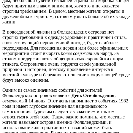
дом, небольшой сувенир из вашей страны или коробка конфет
будут приятным знаком внимания, хотя это и не является
строгим требованием. В целом, местные жители открыты и
дружелюбны к туристам, готовым узнать больше об их укладе
жизни.
В повседневной жизни на Фолклендских островах нет
строгих требований к одежде; удобный и практичный стиль,
соответствующий переменчивой погоде, будет наиболее
подходящим. Для посещения церкви или более официальных
мероприятий стоит выбрать
более сдержанный
наряд. За
столом придерживаются общепринятых европейских норм
этикета. Островитяне очень гордятся своей уникальной
природой и историей, поэтому проявление интереса к
местной культуре и бережное отношение к окружающей среде
будут высоко оценены.
Одним из самых значимых событий для жителей
Фолклендских островов является
День Освобождения
,
отмечаемый 14 июня. Этот день напоминает о событиях 1982
года и имеет глубокое значение для национального
самосознания. Туристам следует с уважением и тактом
относиться к этой теме. Также важно помнить, что местные
жители называют острова именно Фолклендскими, и
использование альтернативных названий может быть
воспринято негативно. В целом, проявление вежливости,