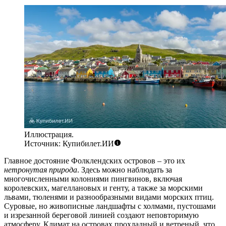
Иллюстрация.
Источник: Купибилет.ИИ
Главное достояние Фолклендских островов – это их
нетронутая природа
. Здесь можно наблюдать за
многочисленными колониями пингвинов, включая
королевских, магеллановых и генту, а также за морскими
львами, тюленями и разнообразными видами морских птиц.
Суровые, но живописные ландшафты с холмами, пустошами
и изрезанной береговой линией создают неповторимую
атмосферу. Климат на островах прохладный и ветреный, что