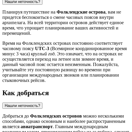
Нашли неточность?
Планируя путешествие на
Фолклендские острова
, вам не
придется беспокоиться о смене часовых поясов внутри
архипелага. На всей территории островов действует единое
время, что упрощает планирование ваших активностей и
перемещений.
Время на Фолклендских островах постоянно соответствует
часовому поясу
UTC-3
(Всемирное координированное время
минус 3 часа)
круглый год
. Это означает, что на островах не
осуществляется переход на летнее или зимнее время, и
данный часовой пояс остается неизменным. Пожалуйста,
учитывайте эту постоянную разницу во времени при
организации международных звонков или планировании
стыковочных рейсов.
Как добраться
Нашли неточность?
Добраться до
Фолклендских островов
можно несколькими
способами, однако основным и наиболее распространенным
является
авиатранспорт
. Главным международным
воздушным узлом, принимающим рейсы из-за рубежа, служит