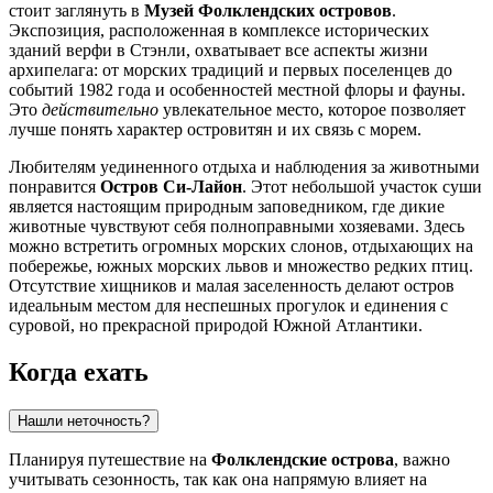
стоит заглянуть в
Музей Фолклендских островов
.
Экспозиция, расположенная в комплексе исторических
зданий верфи в Стэнли, охватывает все аспекты жизни
архипелага: от морских традиций и первых поселенцев до
событий 1982 года и особенностей местной флоры и фауны.
Это
действительно
увлекательное место, которое позволяет
лучше понять характер островитян и их связь с морем.
Любителям уединенного отдыха и наблюдения за животными
понравится
Остров Си-Лайон
. Этот небольшой участок суши
является настоящим природным заповедником, где дикие
животные чувствуют себя полноправными хозяевами. Здесь
можно встретить огромных морских слонов, отдыхающих на
побережье, южных морских львов и множество редких птиц.
Отсутствие хищников и малая заселенность делают остров
идеальным местом для неспешных прогулок и единения с
суровой, но прекрасной природой Южной Атлантики.
Когда ехать
Нашли неточность?
Планируя путешествие на
Фолклендские острова
, важно
учитывать сезонность, так как она напрямую влияет на