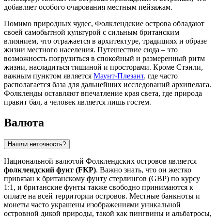
добавляет особого очарования местным пейзажам.
Помимо природных чудес, Фолклендские острова обладают
своей самобытной культурой с сильным британским
влиянием, что отражается в архитектуре, традициях и образе
жизни местного населения. Путешествие сюда – это
возможность погрузиться в спокойный и размеренный ритм
жизни, насладиться тишиной и просторами. Кроме
Стэнли
,
важным пунктом является
Маунт-Плезант
, где часто
располагается база для дальнейших исследований архипелага.
Фолкленды оставляют впечатление края света, где природа
правит бал, а человек является лишь гостем.
Валюта
Нашли неточность?
Национальной валютой Фолклендских островов является
фолклендский фунт (FKP)
. Важно знать, что он жестко
привязан к британскому фунту стерлингов (GBP) по курсу
1:1, и британские фунты также свободно принимаются к
оплате на всей территории островов. Местные банкноты и
монеты часто украшены изображениями уникальной
островной дикой природы, такой как пингвины и альбатросы,