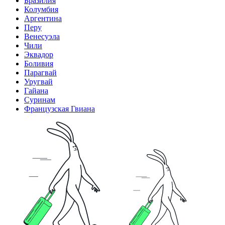
Бразилия
Колумбия
Аргентина
Перу
Венесуэла
Чили
Эквадор
Боливия
Парагвай
Уругвай
Гайана
Суринам
Французская Гвиана