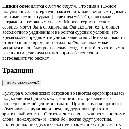
Низкий сезон
длится с
мая по август
. Это зима в Южном
полушарии, характеризующаяся короткими световыми днями,
низкими температурами (в среднем +2-5°C), сильными
ветрами и возможным снегом. Многие туристические
сервисы могут быть ограничены. Однако для тех, кто ищет
абсолютного уединения и не боится суровых условий, это
время может предложить уникальный опыт. Вне зависимости
от выбранного времени, погода на Фолклендах может
меняться очень быстро, поэтому всегда стоит быть готовым к
различным условиям и иметь при себе теплую и
ветрозащитную одежду.
Традиции
Нашли неточность?
Культура Фолклендских островов во многом сформировалась
под влиянием британских традиций, что проявляется в
повседневном общении и этикете. При знакомстве принято
обмениваться
рукопожатием
, поддерживая при этом
зрительный контакт. Островитяне ценят вежливость, поэтому
слова «пожалуйста» и «спасибо» всегда будут уместны.
Гостеприимство здесь высоко ценится; если вас пригласят в