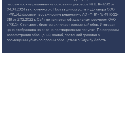
пассажирские решения» на основании договора № ЦПР-1282 от
04.04.2024 заключенного с Поставщиком услуг и Договора ООО
«РЖД-Цифровые пассажирские решения» с АО «ФПК» № ФПК-22-
316 от 27.12.2022 г. Сайт не является официальным ресурсом ОАО
«РЖД». Стоимость билетов включает сервисный сбор. Итоговая
цена отображена на экране подтверждения покупки. По вопросам
рассмотрения обращений, жалоб, претензий граждан о
возмещении убытков просим обращаться в Службу Заботы.