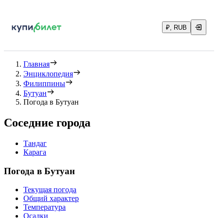
₽, RUB
Главная
Энциклопедия
Филиппины
Бутуан
Погода в Бутуан
Соседние города
Тандаг
Карага
Погода в Бутуан
Текущая погода
Общий характер
Температура
Осадки