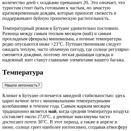
количество дней с осадками превышает 20. Это означает, что
туристам стоит быть готовыми к частым, но зачастую
кратковременным дождям, которые приносят свежесть и
поддерживают буйную тропическую растительность.
Температурный режим в Бутуане удивительно постоянен.
Разница между самым теплым месяцем (май) и самым
прохладным (февраль) минимальна, а ночные температуры
редко опускаются ниже +23°C. Путешественникам следует
ожидать теплую, часто облачную погоду, где солнце регулярно
сменяется дождями, поэтому легкая дышащая одежда и
надежный зонт станут главными элементами вашего багажа.
Температура
Нашли неточность?
Климат в Бутуане отличается завидной стабильностью: здесь
царит вечное лето с минимальными температурными
колебаниями в течение года. Самым жарким месяцем
традиционно является
май
, когда средняя температура воздуха
составляет около 27,0°C, а дневные максимумы часто
достигают почти 30°C. В этот период, а также в апреле и
июне, солнце греет наиболее интенсивно, создавая атмосферу