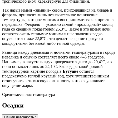
тропического зноя, характерную для Филиппин.
Так называемый «зимний» сезон, приходящийся на январь и
февраль, приносит лишь незначительное понижение
температуры, которое многими воспринимается как приятная
передышка. Февраль — условно самый «прохладный» месяц
года со средним показателем 25,3°C. Даже в это время ночи
остаются очень теплыми: минимальные значения редко
опускаются ниже 22,8°C, что делает вечерние прогулки
комфортными без какой-либо теплой одежды.
Разница между дневными и ночными температурами в городе
невелика и обычно составляет всего около 4–5 градусов.
Например, в августе воздух прогревается днем до 29,4°C, а к
ночи остывает лишь до 24,1°C. Благодаря такой ровной
температурной картине погода в
Бутуане
остается
предсказуемо теплой круглый год, хотя путешественникам
стоит учитывать высокую влажность, которая усиливает
ощущение жары.
Среднемесячная температура
Осадки
Нашли неточность?