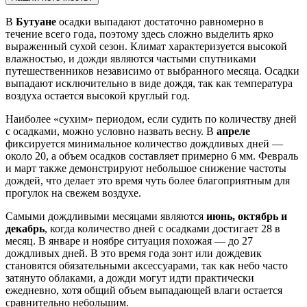
В
Бутуане
осадки выпадают достаточно равномерно в
течение всего года, поэтому здесь сложно выделить ярко
выраженный сухой сезон. Климат характеризуется высокой
влажностью, и дожди являются частыми спутниками
путешественников независимо от выбранного месяца. Осадки
выпадают исключительно в виде дождя, так как температура
воздуха остается высокой круглый год.
Наиболее «сухим» периодом, если судить по количеству дней
с осадками, можно условно назвать весну. В
апреле
фиксируется минимальное количество дождливых дней —
около 20, а объем осадков составляет примерно 6 мм. Февраль
и март также демонстрируют небольшое снижение частоты
дождей, что делает это время чуть более благоприятным для
прогулок на свежем воздухе.
Самыми дождливыми месяцами являются
июнь, октябрь и
декабрь
, когда количество дней с осадками достигает 28 в
месяц. В январе и ноябре ситуация похожая — до 27
дождливых дней. В это время года зонт или дождевик
становятся обязательными аксессуарами, так как небо часто
затянуто облаками, а дожди могут идти практически
ежедневно, хотя общий объем выпадающей влаги остается
сравнительно небольшим.