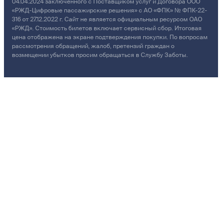
04.04.2024 заключенного с Поставщиком услуг и Договора ООО
«РЖД-Цифровые пассажирские решения» с АО «ФПК» № ФПК-22-
316 от 27.12.2022 г. Сайт не является официальным ресурсом ОАО
«РЖД». Стоимость билетов включает сервисный сбор. Итоговая
цена отображена на экране подтверждения покупки. По вопросам
рассмотрения обращений, жалоб, претензий граждан о
возмещении убытков просим обращаться в Службу Заботы.