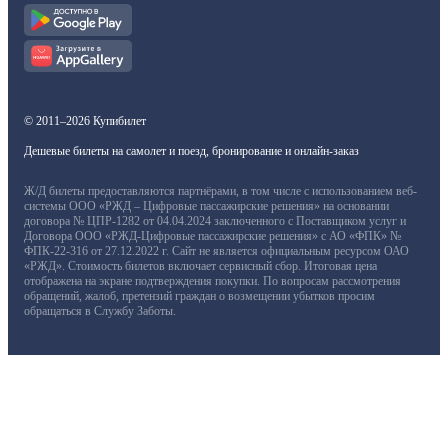
© 2011–2026 Купибилет
Дешевые билеты на самолет и поезд, бронирование и онлайн-заказ
Ж/Д билеты предоставляются партнёрами, в том числе с использованием веб-
системы ООО «РЖД – Цифровые пассажирские решения» на основании
договора № ЦПР-1282 от 04.04.2024 заключенного с Поставщиком услуг и
Договора ООО «РЖД-Цифровые пассажирские решения» с АО «ФПК» №
ФПК-22-316 от 27.12.2022 г. Сайт не является официальным ресурсом ОАО
«РЖД». Стоимость билетов включает сервисный сбор. Итоговая цена
отображена на экране подтверждения покупки. По вопросам рассмотрения
обращений, жалоб, претензий граждан о возмещении убытков просим
обращаться в Службу Заботы.