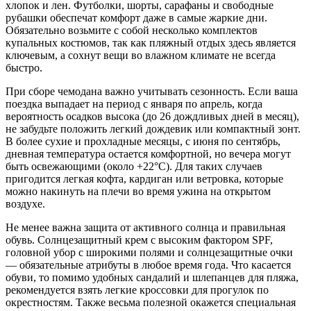
хлопок и лен. Футболки, шорты, сарафаны и свободные
рубашки обеспечат комфорт даже в самые жаркие дни.
Обязательно возьмите с собой несколько комплектов
купальных костюмов, так как пляжный отдых здесь является
ключевым, а сохнут вещи во влажном климате не всегда
быстро.
При сборе чемодана важно учитывать сезонность. Если ваша
поездка выпадает на период с января по апрель, когда
вероятность осадков высока (до 26 дождливых дней в месяц),
не забудьте положить легкий дождевик или компактный зонт.
В более сухие и прохладные месяцы, с июня по сентябрь,
дневная температура остается комфортной, но вечера могут
быть освежающими (около +22°C). Для таких случаев
пригодится легкая кофта, кардиган или ветровка, которые
можно накинуть на плечи во время ужина на открытом
воздухе.
Не менее важна защита от активного солнца и правильная
обувь. Солнцезащитный крем с высоким фактором SPF,
головной убор с широкими полями и солнцезащитные очки
— обязательные атрибуты в любое время года. Что касается
обуви, то помимо удобных сандалий и шлепанцев для пляжа,
рекомендуется взять легкие кроссовки для прогулок по
окрестностям. Также весьма полезной окажется специальная