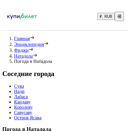
₽, RUB
Главная
Энциклопедия
Фиджи
Натадола
Погода в Натадола
Соседние города
Сува
Нади
Лабаса
Кандаву
Королеву
Савусаву
Остров Ясава
Погода в Натадола