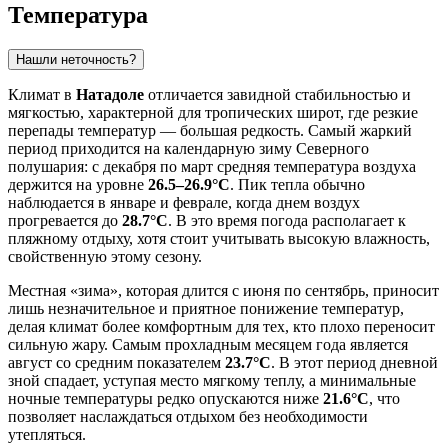
Температура
Нашли неточность?
Климат в
Натадоле
отличается завидной стабильностью и
мягкостью, характерной для тропических широт, где резкие
перепады температур — большая редкость. Самый жаркий
период приходится на календарную зиму Северного
полушария: с декабря по март средняя температура воздуха
держится на уровне
26.5–26.9°C
. Пик тепла обычно
наблюдается в январе и феврале, когда днем воздух
прогревается до
28.7°C
. В это время погода располагает к
пляжному отдыху, хотя стоит учитывать высокую влажность,
свойственную этому сезону.
Местная «зима», которая длится с июня по сентябрь, приносит
лишь незначительное и приятное понижение температур,
делая климат более комфортным для тех, кто плохо переносит
сильную жару. Самым прохладным месяцем года является
август со средним показателем
23.7°C
. В этот период дневной
зной спадает, уступая место мягкому теплу, а минимальные
ночные температуры редко опускаются ниже
21.6°C
, что
позволяет наслаждаться отдыхом без необходимости
утепляться.