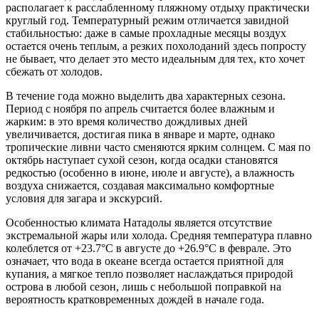
располагает к расслабленному пляжному отдыху практически
круглый год. Температурный режим отличается завидной
стабильностью: даже в самые прохладные месяцы воздух
остается очень теплым, а резких похолоданий здесь попросту
не бывает, что делает это место идеальным для тех, кто хочет
сбежать от холодов.
В течение года можно выделить два характерных сезона.
Период с ноября по апрель считается более влажным и
жарким: в это время количество дождливых дней
увеличивается, достигая пика в январе и марте, однако
тропические ливни часто сменяются ярким солнцем. С мая по
октябрь наступает сухой сезон, когда осадки становятся
редкостью (особенно в июне, июле и августе), а влажность
воздуха снижается, создавая максимально комфортные
условия для загара и экскурсий.
Особенностью климата Натадолы является отсутствие
экстремальной жары или холода. Средняя температура плавно
колеблется от +23.7°C в августе до +26.9°C в феврале. Это
означает, что вода в океане всегда остается приятной для
купания, а мягкое тепло позволяет наслаждаться природой
острова в любой сезон, лишь с небольшой поправкой на
вероятность кратковременных дождей в начале года.