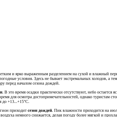
четким и ярко выраженным разделением на сухой и влажный пер
огодные условия. Здесь не бывает экстремальных холодов, а т
ру перед началом сезона дождей.
он
. В это время осадки практически отсутствуют, небо остается я
ремя для осмотра достопримечательностей, однако туристам ст
 до +13...+15°C.
регион приходит
сезон дождей
. Пик влажности приходится на июл
 воздуха немного снижается, делая погоду более мягкой и прохл