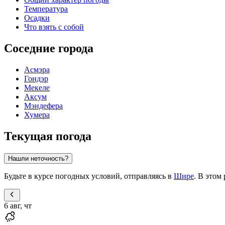
Температура
Осадки
Что взять с собой
Соседние города
Асмэра
Гондэр
Мекеле
Аксум
Мэндефера
Хумера
Текущая погода
Нашли неточность?
Будьте в курсе погодных условий, отправляясь в
Шире
. В этом
6 авг, чт