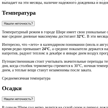
выпадает на эти месяцы, наличие надежного дождевика и вод
Температура
Нашли неточность?
Температурный режим в городе
Шире
имеет свои уникальные о
мае средние дневные максимумы достигают
32°C
. В эти месяц
Интересно, что «лето» в календарном понимании (июль и авгус
время редко превышает
24°C
, а средние показатели держатся 
напротив, радуют теплом: в декабре и январе днем воздух прогр
Путешественникам стоит учитывать значительные перепады тем
дня, когда столбик термометра стремится к 30°C, ночная темпе
днем, а теплые вещи станут незаменимы после заката.
Среднемесячная температура
Осадки
Нашли неточность?
В городе
Шире
год четко делится на сухой сезон и период дож