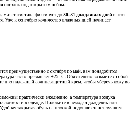
ния поездок под открытым небом.
цами: статистика фиксирует до
30–31 дождливых дней
в этот
ся. Уже к сентябрю количество влажных дней начинает
ится преимущественно с октября по май, вам понадобится
ература часто превышает +25 °C. Обязательно возьмите с собой
ьте про надежный солнцезащитный крем, чтобы уберечь кожу во
 возможны практически ежедневно, а температура воздуха
огослойности в одежде. Положите в чемодан дождевик или
 Удобная закрытая обувь на плоской подошве станет лучшим