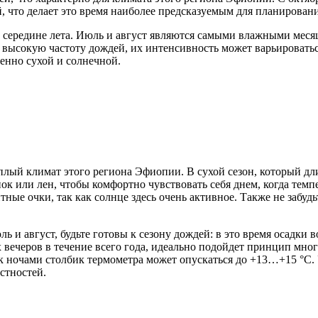
ей, что делает это время наиболее предсказуемым для планирова
в середине лета. Июль и август являются самыми влажными меся
а высокую частоту дождей, их интенсивность может варьировать
венно сухой и солнечной.
еплый климат этого региона Эфиопии. В сухой сезон, который дл
ок или лен, чтобы комфортно чувствовать себя днем, когда темп
ные очки, так как солнце здесь очень активное. Также не забуд
ь и август, будьте готовы к сезону дождей: в это время осадки
х вечеров в течение всего года, идеально подойдет принцип мн
ак ночами столбик термометра может опускаться до +13…+15 °C.
стностей.