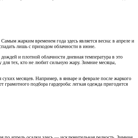
амым жарким временем года здесь является весна: в апреле и
 спадать лишь с приходом облачности в июне.
 дождей и плотной облачности дневная температура в это
у для тех, кто не любит сильную жару. Зимние месяцы,
сухих месяцев. Например, в январе и феврале после жаркого
ует грамотного подбора гардероба: легкая одежда пригодится
ря по апрель осадки здесь — исключительная редкость. Зимние