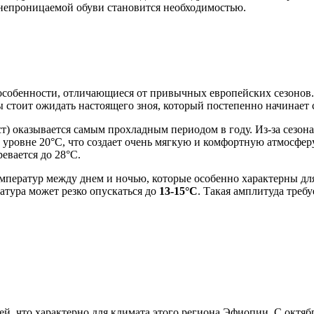
онепроницаемой обуви становится необходимостью.
собенности, отличающиеся от привычных европейских сезонов. С
ы стоит ожидать настоящего зноя, который постепенно начинает
т) оказывается самым прохладным периодом в году. Из-за сезона
на уровне 20°C, что создает очень мягкую и комфортную атмосфер
евается до 28°C.
ператур между днем и ночью, которые особенно характерны для 
ратура может резко опускаться до
13-15°C
. Такая амплитуда треб
дей, что характерно для климата этого региона Эфиопии. С октяб