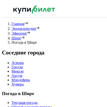
Главная
Энциклопедия
Эфиопия
Шире
Погода в Шире
Соседние города
Асмэра
Гондэр
Мекеле
Аксум
Мэндефера
Хумера
Погода в Шире
Текущая погода
Общий характер погоды