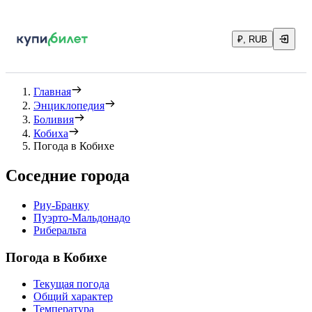
₽, RUB
Главная
Энциклопедия
Боливия
Кобиха
Погода в Кобихе
Соседние города
Риу-Бранку
Пуэрто-Мальдонадо
Риберальта
Погода в Кобихе
Текущая погода
Общий характер
Температура