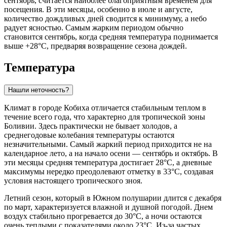
сентябрь, считается наиболее благоприятным временем для
посещения. В эти месяцы, особенно в июле и августе,
количество дождливых дней сводится к минимуму, а небо
радует ясностью. Самым жарким периодом обычно
становится сентябрь, когда средняя температура поднимается
выше +28°C, предваряя возвращение сезона дождей.
Температура
Нашли неточность?
Климат в городе
Кобиха
отличается стабильным теплом в
течение всего года, что характерно для тропической зоны
Боливии. Здесь практически не бывает холодов, а
среднегодовые колебания температуры остаются
незначительными. Самый жаркий период приходится не на
календарное лето, а на начало осени — сентябрь и октябрь. В
эти месяцы средняя температура достигает 28°C, а дневные
максимумы нередко преодолевают отметку в 33°C, создавая
условия настоящего тропического зноя.
Летний сезон, который в Южном полушарии длится с декабря
по март, характеризуется влажной и душной погодой. Днем
воздух стабильно прогревается до 30°C, а ночи остаются
очень теплыми с показателями около 23°C. Из-за частых