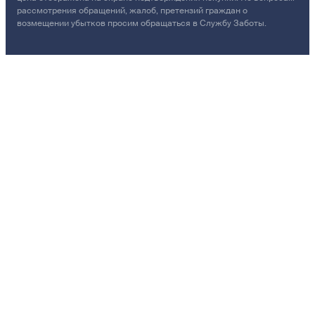
рассмотрения обращений, жалоб, претензий граждан о
возмещении убытков просим обращаться в Службу Заботы.