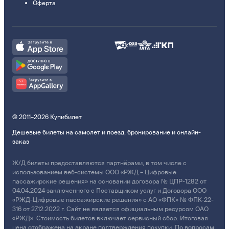
Оферта
© 2011–2026 Купибилет
Дешевые билеты на самолет и поезд, бронирование и онлайн-
заказ
Ж/Д билеты предоставляются партнёрами, в том числе с
использованием веб-системы ООО «РЖД – Цифровые
пассажирские решения» на основании договора № ЦПР-1282 от
04.04.2024 заключенного с Поставщиком услуг и Договора ООО
«РЖД-Цифровые пассажирские решения» с АО «ФПК» № ФПК-22-
316 от 27.12.2022 г. Сайт не является официальным ресурсом ОАО
«РЖД». Стоимость билетов включает сервисный сбор. Итоговая
цена отображена на экране подтверждения покупки. По вопросам