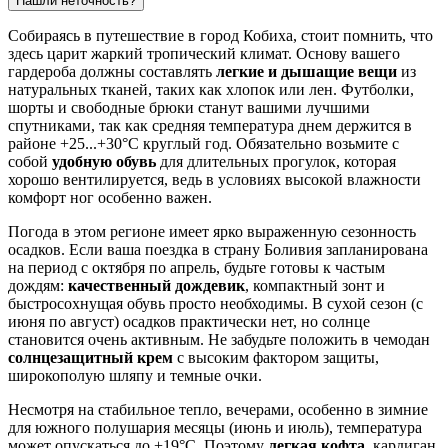
Нашли неточность?
Собираясь в путешествие в город
Кобиха
, стоит помнить, что
здесь царит жаркий тропический климат. Основу вашего
гардероба должны составлять
легкие и дышащие вещи
из
натуральных тканей, таких как хлопок или лен. Футболки,
шорты и свободные брюки станут вашими лучшими
спутниками, так как средняя температура днем держится в
районе +25...+30°C круглый год. Обязательно возьмите с
собой
удобную обувь
для длительных прогулок, которая
хорошо вентилируется, ведь в условиях высокой влажности
комфорт ног особенно важен.
Погода в этом регионе имеет ярко выраженную сезонность
осадков. Если ваша поездка в страну Боливия запланирована
на период с октября по апрель, будьте готовы к частым
дождям:
качественный дождевик
, компактный зонт и
быстросохнущая обувь просто необходимы. В сухой сезон (с
июня по август) осадков практически нет, но солнце
становится очень активным. Не забудьте положить в чемодан
солнцезащитный крем
с высоким фактором защиты,
широкополую шляпу и темные очки.
Несмотря на стабильное тепло, вечерами, особенно в зимние
для южного полушария месяцы (июнь и июль), температура
может опускаться до +19°C. Поэтому
легкая кофта
, кардиган