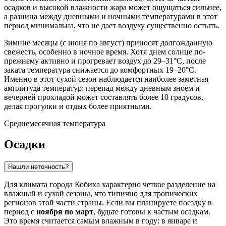
осадков и высокой влажности жара может ощущаться сильнее,
а разница между дневными и ночными температурами в этот
период минимальна, что не дает воздуху существенно остыть.
Зимние месяцы (с июня по август) приносят долгожданную
свежесть, особенно в ночное время. Хотя днем солнце по-
прежнему активно и прогревает воздух до 29–31°C, после
заката температура снижается до комфортных 19–20°C.
Именно в этот сухой сезон наблюдается наиболее заметная
амплитуда температур: перепад между дневным зноем и
вечерней прохладой может составлять более 10 градусов,
делая прогулки и отдых более приятными.
Среднемесячная температура
Осадки
Нашли неточность?
Для климата города
Кобиха
характерно четкое разделение на
влажный и сухой сезоны, что типично для тропических
регионов этой части страны. Если вы планируете поездку в
период с
ноября по март
, будьте готовы к частым осадкам.
Это время считается самым влажным в году: в январе и