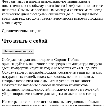
Февраль, март и апрель демонстрируют минимальные
показатели как по объему влаги (всего 1 мм), так и по частоте
ненастья. Самым малооблачным месяцем является март, когда
количество дней с осадками снижается до 7. Это идеальное
время для тех, кто хочет свести вероятность встречи с дождем
к минимуму.
Среднемесячные осадки
Что взять с собой
Нашли неточность?
Собирая чемодан для поездки в
Спринг-Пойнт
,
ориентируйтесь на вечное лето: средняя температура воздуха
здесь комфортна круглый год и колеблется от
24°C до 29°C
.
Основу вашего гардероба должны составлять вещи из легких
натуральных тканей, таких как хлопок, лен или вискоза,
которые позволяют коже дышать в условиях влажности.
Обязательно возьмите с собой несколько комплектов
купальных принадлежностей, пляжную тунику и головной
убор с широкими полями для защиты от активного солнца.
Несмотря на тепло, статистика показывает довольно большое
количество дней с осадками, особенно в мае и октябре. Дожди