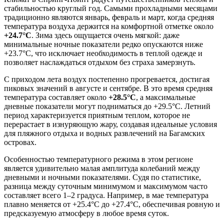
стабильностью круглый год. Самыми прохладными месяцами
традиционно являются январь, февраль и март, когда средняя
температура воздуха держится на комфортной отметке около
+24.7°C
. Зима здесь ощущается очень мягкой: даже
минимальные ночные показатели редко опускаются ниже
+23.7°C, что исключает необходимость в теплой одежде и
позволяет наслаждаться отдыхом без страха замерзнуть.
С приходом лета воздух постепенно прогревается, достигая
пиковых значений в августе и сентябре. В это время средняя
температура составляет около
+28.5°C
, а максимальные
дневные показатели могут подниматься до +29.5°C. Летний
период характеризуется приятным теплом, которое не
перерастает в изнуряющую жару, создавая идеальные условия
для пляжного отдыха и водных развлечений на Багамских
островах.
Особенностью температурного режима в этом регионе
является удивительно малая амплитуда колебаний между
дневными и ночными показателями. Судя по статистике,
разница между суточным минимумом и максимумом часто
составляет всего 1–2 градуса. Например, в мае температура
плавно меняется от +25.4°C до +27.4°C, обеспечивая ровную и
предсказуемую атмосферу в любое время суток.