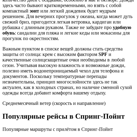
здесь часто бывают кратковременными, но взять с собой
компактный
зонт
или легкий дождевик будет мудрым
решением. Для вечерних прогулок у океана, когда может дуть
свежий бриз, пригодится легкая ветровка, кардиган или
рубашка с длинным рукавом. Также не забудьте про
удобную
обувь
: сандалии для пляжа и легкие кеды или мокасины для
прогулок по окрестностям.
Важным пунктом в списке вещей должны стать средства
защиты от солнца: крем с высоким фактором
SPF
и
качественные солнцезащитные очки необходимы в любой
сезон. Учитывая высокую влажность и возможные дожди,
полезно иметь водонепроницаемый чехол для телефона и
документов. Поскольку температурные перепады
незначительны, принцип многослойности здесь не так
актуален, как в холодных странах, но наличие сменной сухой
одежды всегда добавит комфорта вашему отдыху.
Среднемесячный ветер (скорость и направление)
Популярные рейсы в Спринг-Пойнт
Популярные маршруты с прилётом в Спринг-Пойнт