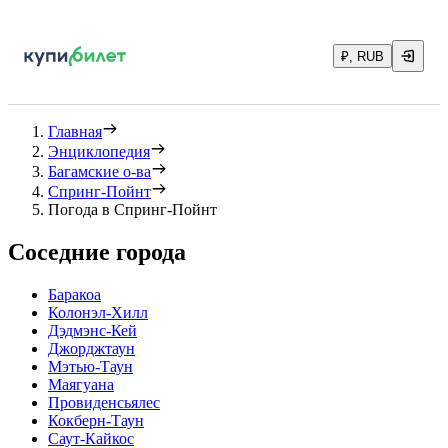
₽, RUB
Главная
Энциклопедия
Багамские о-ва
Спринг-Пойнт
Погода в Спринг-Пойнт
Соседние города
Баракоа
Колонэл-Хилл
Дэдмэнс-Кей
Джорджтаун
Мэтью-Таун
Маягуана
Провиденсьялес
Кокберн-Таун
Саут-Кайкос