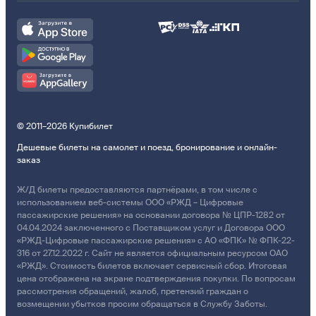
© 2011–2026 Купибилет
Дешевые билеты на самолет и поезд, бронирование и онлайн-
заказ
Ж/Д билеты предоставляются партнёрами, в том числе с
использованием веб-системы ООО «РЖД – Цифровые
пассажирские решения» на основании договора № ЦПР-1282 от
04.04.2024 заключенного с Поставщиком услуг и Договора ООО
«РЖД-Цифровые пассажирские решения» с АО «ФПК» № ФПК-22-
316 от 27.12.2022 г. Сайт не является официальным ресурсом ОАО
«РЖД». Стоимость билетов включает сервисный сбор. Итоговая
цена отображена на экране подтверждения покупки. По вопросам
рассмотрения обращений, жалоб, претензий граждан о
возмещении убытков просим обращаться в Службу Заботы.