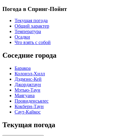
Погода в Спринг-Пойнт
Текущая погода
Общий характер
Температура
Осадки
Что взять с собой
Соседние города
Баракоа
Колонэл-Хилл
Дэдмэнс-Кей
Джорджтаун
Мэтью-Таун
Маягуана
Провиденсьялес
Кокберн-Таун
Саут-Кайкос
Текущая погода