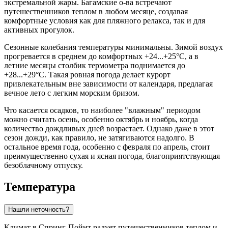
экстремальной жары. Багамские о-ва встречают
путешественников теплом в любом месяце, создавая
комфортные условия как для пляжного релакса, так и для
активных прогулок.
Сезонные колебания температуры минимальны. Зимой воздух
прогревается в среднем до комфортных +24...+25°C, а в
летние месяцы столбик термометра поднимается до
+28...+29°C. Такая ровная погода делает курорт
привлекательным вне зависимости от календаря, предлагая
вечное лето с легким морским бризом.
Что касается осадков, то наиболее "влажным" периодом
можно считать осень, особенно октябрь и ноябрь, когда
количество дождливых дней возрастает. Однако даже в этот
сезон дожди, как правило, не затягиваются надолго. В
остальное время года, особенно с февраля по апрель, стоит
преимущественно сухая и ясная погода, благоприятствующая
безоблачному отпуску.
Температура
Нашли неточность?
Климат в
Спринг-Пойнт
радует путешественников теплом и