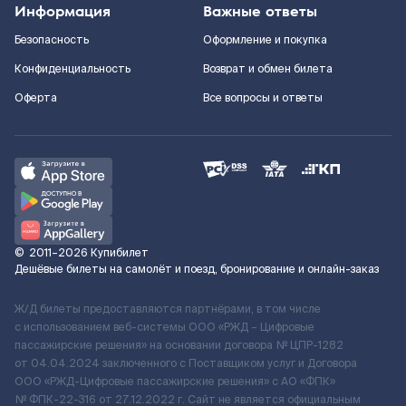
Информация
Важные ответы
Безопасность
Оформление и покупка
Конфиденциальность
Возврат и обмен билета
Оферта
Все вопросы и ответы
©
2011–2026
Купибилет
Дешёвые билеты на самолёт и поезд, бронирование и онлайн-заказ
Ж/Д билеты предоставляются партнёрами, в том числе
с использованием веб-системы ООО «РЖД – Цифровые
пассажирские решения» на основании договора № ЦПР-1282
от 04.04.2024 заключенного с Поставщиком услуг и Договора
ООО «РЖД-Цифровые пассажирские решения» c АО «ФПК»
№ ФПК-22-316 от 27.12.2022 г. Сайт не является официальным