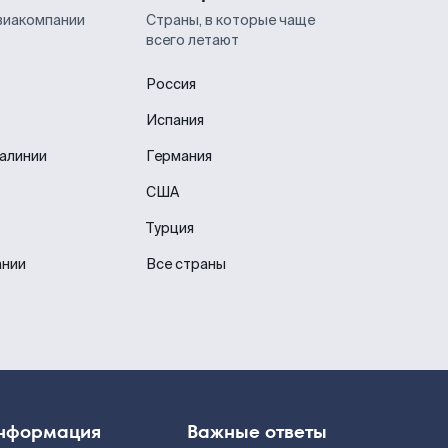
виакомпании
Страны, в которые чаще
всего летают
Россия
Испания
иалинии
Германия
США
Турция
ании
Все страны
нформация
Важные ответы