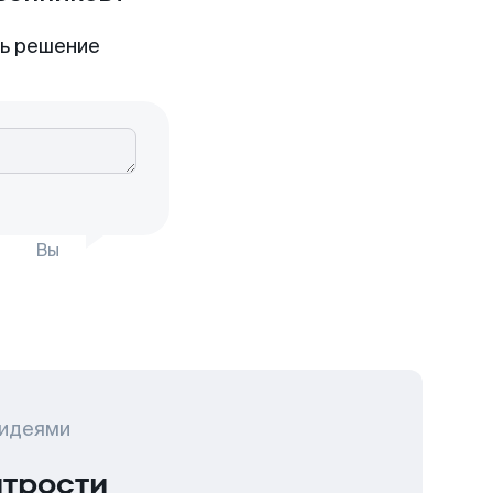
ть решение
Вы
 идеями
итрости