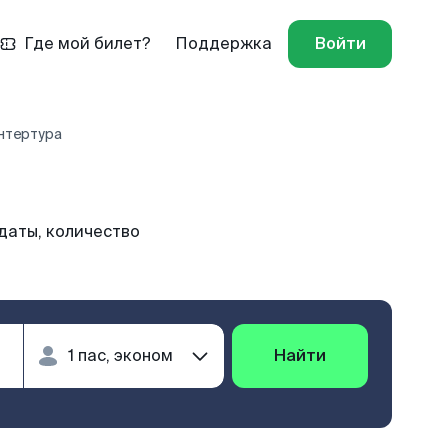
Где мой билет?
Поддержка
Войти
нтертура
даты, количество
Найти