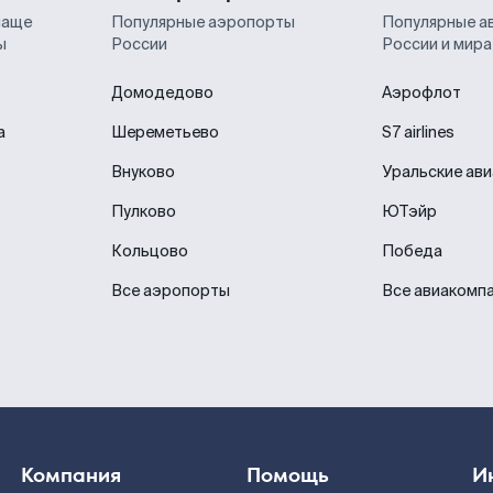
чаще
Популярные аэропорты
Популярные а
ы
России
России и мира
Домодедово
Аэрофлот
а
Шереметьево
S7 airlines
Внуково
Уральские ав
Пулково
ЮТэйр
Кольцово
Победа
Все аэропорты
Все авиакомп
Компания
Помощь
И