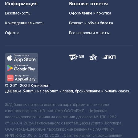
Информация
Важные ответы
Безопасность
Оформление и покупка
Конфиденциальность
Возврат и обмен билета
Оферта
Все вопросы и ответы
©
2011–2026
Купибилет
Дешёвые билеты на самолёт и поезд, бронирование и онлайн-заказ
Ж/Д билеты предоставляются партнёрами, в том числе
с использованием веб-системы ООО «РЖД – Цифровые
пассажирские решения» на основании договора № ЦПР-1282
от 04.04.2024 заключенного с Поставщиком услуг и Договора
ООО «РЖД-Цифровые пассажирские решения» c АО «ФПК»
№ ФПК-22-316 от 27.12.2022 г. Сайт не является официальным