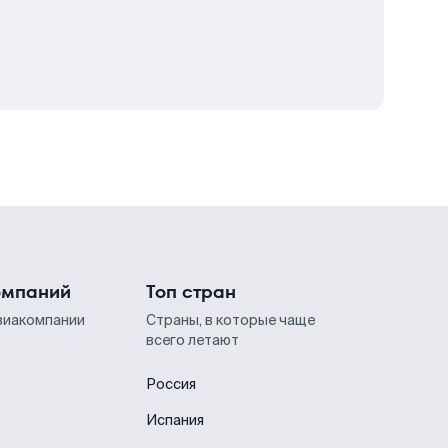
омпаний
Топ стран
виакомпании
Страны, в которые чаще
всего летают
Россия
Испания