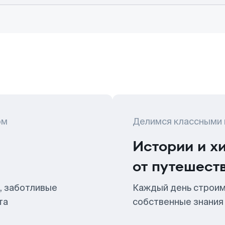
ом
Делимся классными
Истории и х
от путешест
, заботливые
Каждый день строим
та
собственные знания