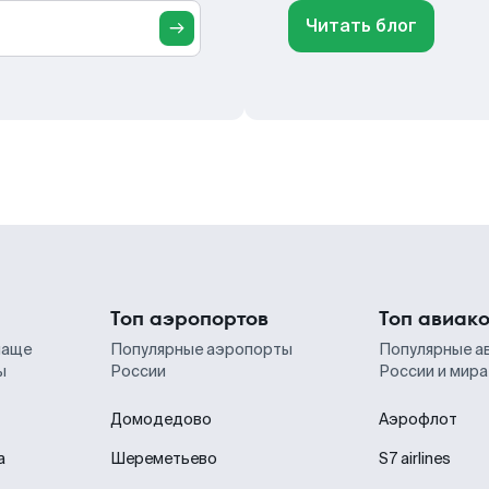
Читать блог
Топ аэропортов
Топ авиак
чаще
Популярные аэропорты
Популярные а
ы
России
России и мира
Домодедово
Аэрофлот
а
Шереметьево
S7 airlines