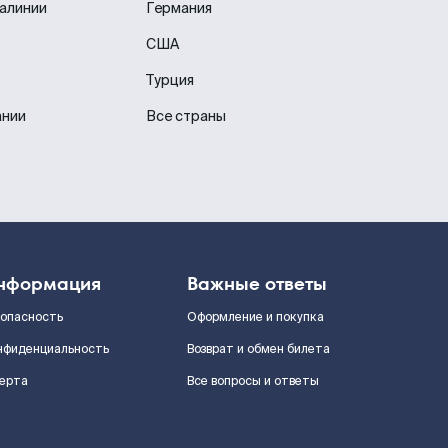
иалинии
Германия
США
Турция
ании
Все страны
нформация
Важные ответы
зопасность
Оформление и покупка
нфиденциальность
Возврат и обмен билета
ерта
Все вопросы и ответы