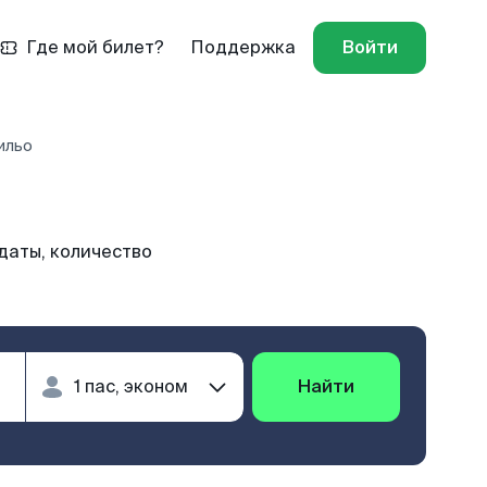
Где мой билет?
Поддержка
Войти
ильо
даты, количество
Найти