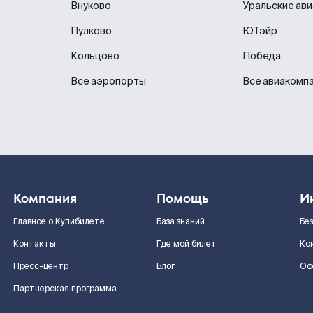
Внуково
Уральские ав
Пулково
ЮТэйр
Кольцово
Победа
Все аэропорты
Все авиакомп
Компания
Помощь
И
Главное о Купибилете
База знаний
Бе
Контакты
Где мой билет
Ко
Пресс-центр
Блог
Оф
Партнерская программа