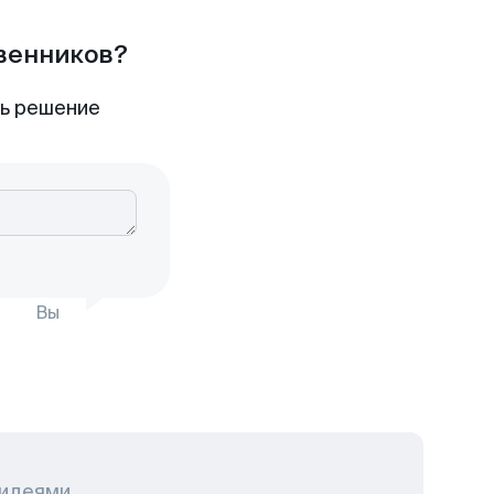
твенников?
ть решение
Вы
 идеями