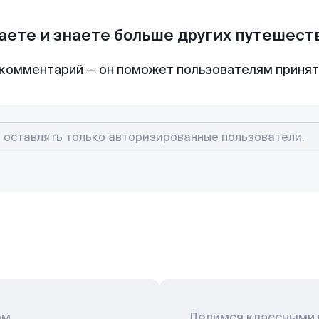
аете и знаете больше других путешес
комментарий — он поможет пользователям приня
ом
Делимся классными