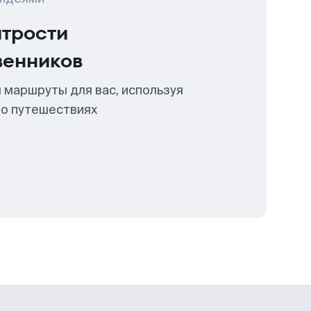
итрости
венников
 маршруты для вас, используя
 о путешествиях