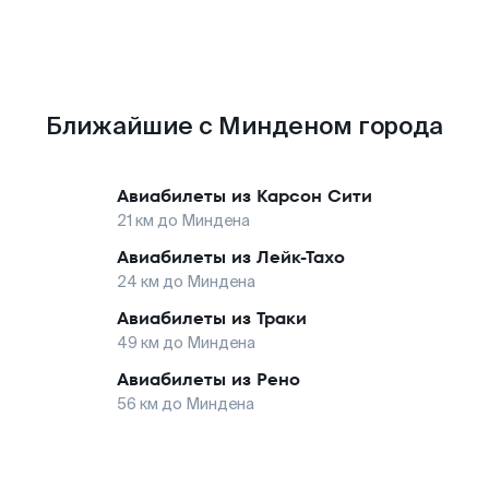
Ближайшие с Минденом города
Авиабилеты из
Карсон Сити
21
км до
Миндена
Авиабилеты из
Лейк-Тахо
24
км до
Миндена
Авиабилеты из
Траки
49
км до
Миндена
Авиабилеты из
Рено
56
км до
Миндена