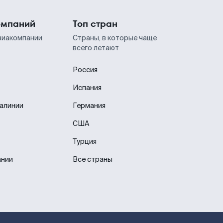
омпаний
Топ стран
виакомпании
Страны, в которые чаще
всего летают
Россия
Испания
иалинии
Германия
США
Турция
ании
Все страны