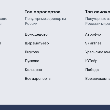
Топ аэропортов
Топ авиак
чаще
Популярные аэропорты
Популярные а
ы
России
России и мира
Домодедово
Аэрофлот
а
Шереметьево
S7 airlines
Внуково
Уральские ав
Пулково
ЮТэйр
Кольцово
Победа
Все аэропорты
Все авиакомп