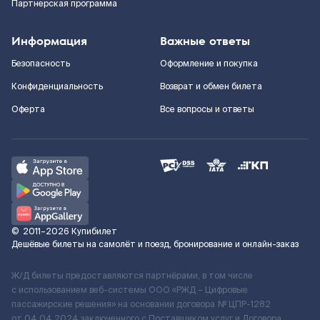
Партнерская программа
Информация
Важные ответы
Безопасность
Оформление и покупка
Конфиденциальность
Возврат и обмен билета
Оферта
Все вопросы и ответы
©
2011–2026
Купибилет
Дешёвые билеты на самолёт и поезд, бронирование и онлайн-заказ
Ж/Д билеты предоставляются партнёрами, в том числе
с использованием веб-системы ООО «РЖД – Цифровые
пассажирские решения» на основании договора № ЦПР-1282
от 04.04.2024 заключенного с Поставщиком услуг и Договора