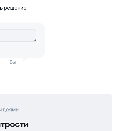
ть решение
Вы
 идеями
итрости