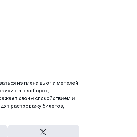
аться из плена вьюг и метелей
дайвинга, наоборот,
оражает своим спокойствием и
одят распродажу билетов,