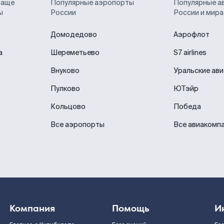
чаще
Популярные аэропорты
Популярные а
ы
России
России и мира
Домодедово
Аэрофлот
а
Шереметьево
S7 airlines
Внуково
Уральские ав
Пулково
ЮТэйр
Кольцово
Победа
Все аэропорты
Все авиакомп
Компания
Помощь
И