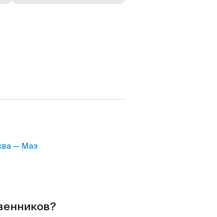
ва — Маэ
твенников?