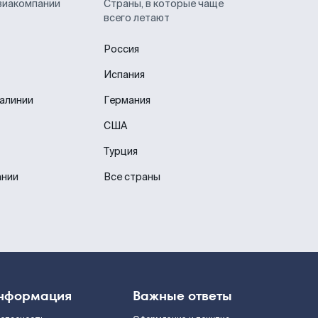
виакомпании
Страны, в которые чаще
всего летают
Россия
Испания
иалинии
Германия
США
Турция
ании
Все страны
нформация
Важные ответы