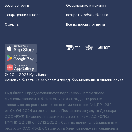
Безопасность
Оформление и покупка
Конфиденциальность
Возврат и обмен билета
Оферта
Все вопросы и ответы
©
2011–2026
Купибилет
Дешёвые билеты на самолёт и поезд, бронирование и онлайн-заказ
Ж/Д билеты предоставляются партнёрами, в том числе
с использованием веб-системы ООО «РЖД – Цифровые
пассажирские решения» на основании договора № ЦПР-1282
от 04.04.2024 заключенного с Поставщиком услуг и Договора
ООО «РЖД-Цифровые пассажирские решения» c АО «ФПК»
№ ФПК-22-316 от 27.12.2022 г. Сайт не является официальным
ресурсом ОАО «РЖД». Стоимость билетов включает сервисный