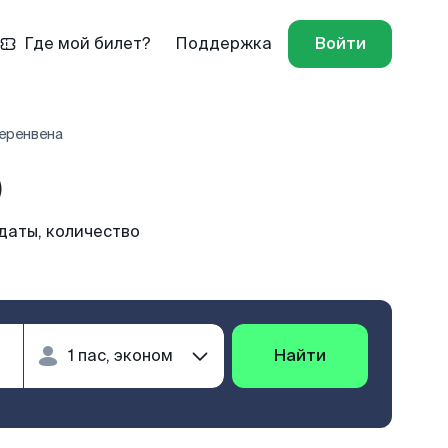
Где мой билет?
Поддержка
Войти
Херенвена
)
даты, количество
Найти