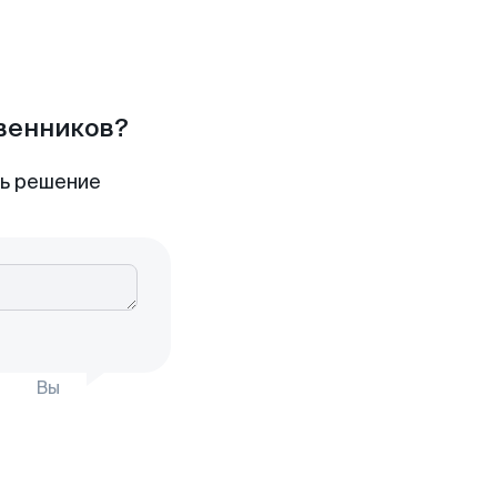
твенников?
ть решение
Вы