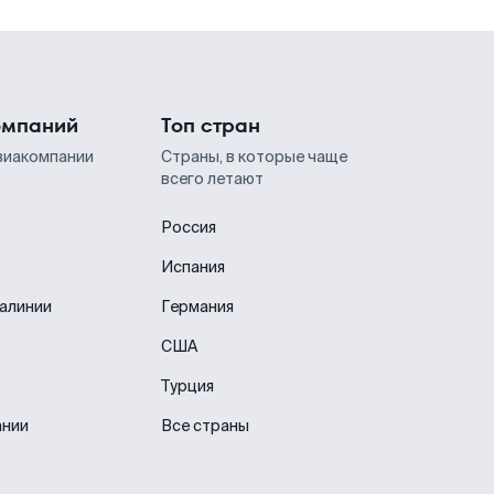
омпаний
Топ стран
виакомпании
Страны, в которые чаще
всего летают
Россия
Испания
иалинии
Германия
США
Турция
ании
Все страны