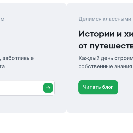
ом
Делимся классными
Истории и х
от путешест
, заботливые
Каждый день строим
та
собственные знания
Читать блог