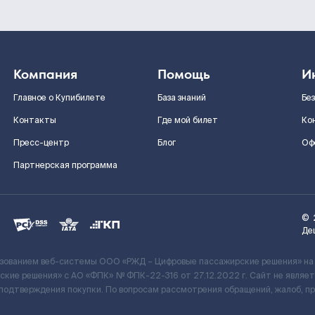
Компания
Помощь
И
Главное о Купибилете
База знаний
Бе
Контакты
Где мой билет
Ко
Пресс-центр
Блог
Оф
Партнерская программа
©
Де
ьзованием веб-системы ООО «РЖД – Цифровые пассажирские решения» на
кие решения» c АО «ФПК» № ФПК-22-316 от 27.12.2022 г. Сайт не явля
 подтверждения покупки. По вопросам рассмотрения обращений, жалоб, п