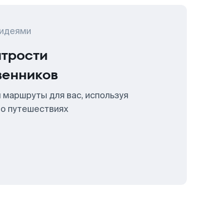
 идеями
итрости
венников
 маршруты для вас, используя
 о путешествиях