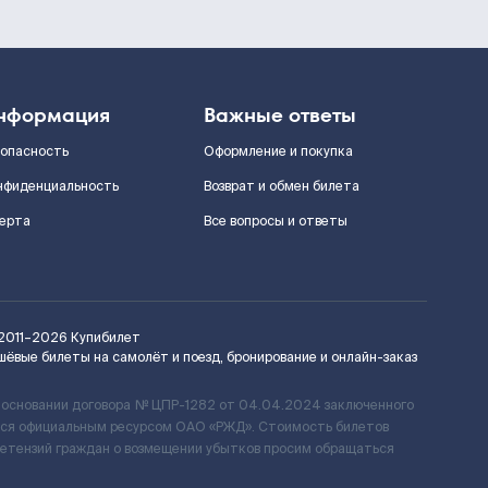
нформация
Важные ответы
зопасность
Оформление и покупка
нфиденциальность
Возврат и обмен билета
ерта
Все вопросы и ответы
2011–2026
Купибилет
шёвые билеты на самолёт и поезд, бронирование и онлайн-заказ
 основании договора № ЦПР-1282 от 04.04.2024 заключенного
ется официальным ресурсом ОАО «РЖД». Стоимость билетов
ретензий граждан о возмещении убытков просим обращаться