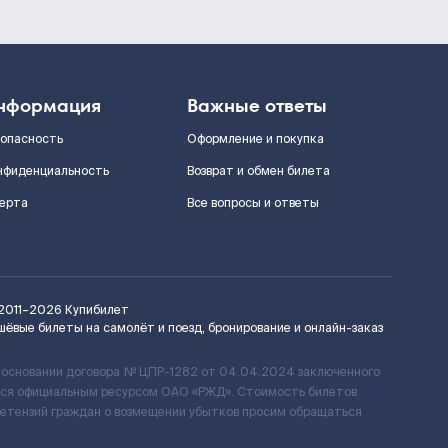
нформация
Важные ответы
зопасность
Оформление и покупка
нфиденциальность
Возврат и обмен билета
ерта
Все вопросы и ответы
2011–2026
Купибилет
шёвые билеты на самолёт и поезд, бронирование и онлайн-заказ
 основании договора № ЦПР-1282 от 04.04.2024 заключенного
ется официальным ресурсом ОАО «РЖД». Стоимость билетов
ретензий граждан о возмещении убытков просим обращаться