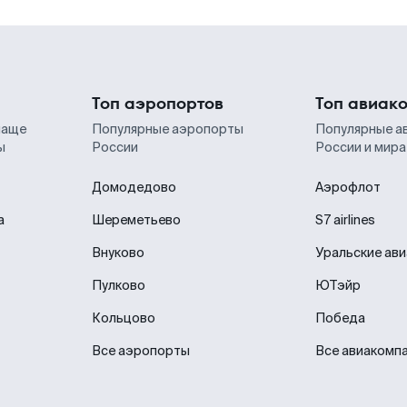
Топ аэропортов
Топ авиак
чаще
Популярные аэропорты
Популярные а
ы
России
России и мира
Домодедово
Аэрофлот
а
Шереметьево
S7 airlines
Внуково
Уральские ав
Пулково
ЮТэйр
Кольцово
Победа
Все аэропорты
Все авиакомп