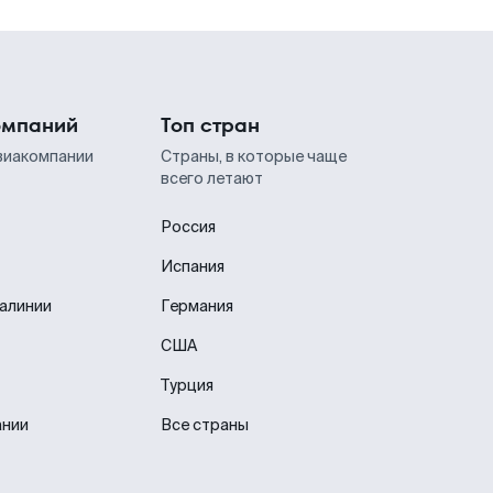
омпаний
Топ стран
виакомпании
Страны, в которые чаще
всего летают
Россия
Испания
иалинии
Германия
США
Турция
ании
Все страны