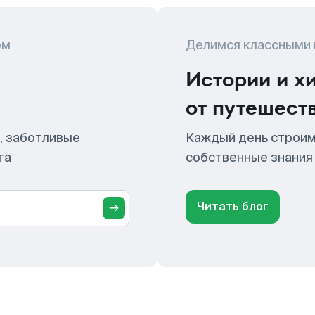
ом
Делимся классными
Истории и х
от путешест
, заботливые
Каждый день строим
та
собственные знания
Читать блог