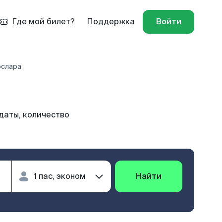
Где мой билет?
Поддержка
Войти
ослара
даты, количество
Найти