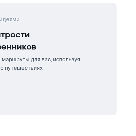
 идеями
итрости
венников
 маршруты для вас, используя
 о путешествиях