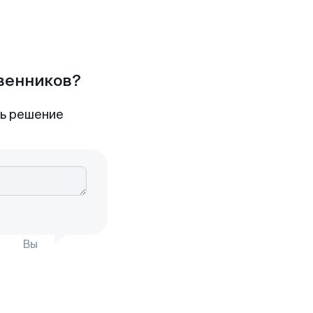
твенников?
ть решение
Вы