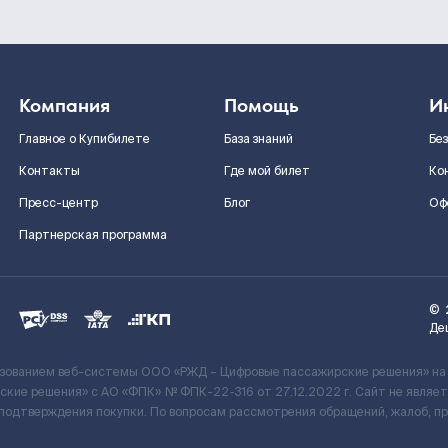
Компания
Помощь
И
Главное о Купибилете
База знаний
Бе
Контакты
Где мой билет
Ко
Пресс-центр
Блог
Оф
Партнерская программа
©
Де
ьзованием веб-системы ООО «РЖД – Цифровые пассажирские решения» на
кие решения» c АО «ФПК» № ФПК-22-316 от 27.12.2022 г. Сайт не явля
 подтверждения покупки. По вопросам рассмотрения обращений, жалоб, п