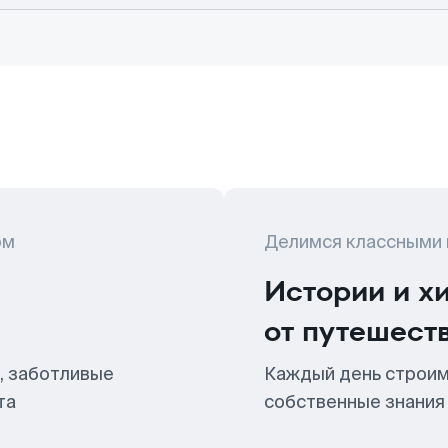
ом
Делимся классными
Истории и х
от путешест
, заботливые
Каждый день строим
та
собственные знания