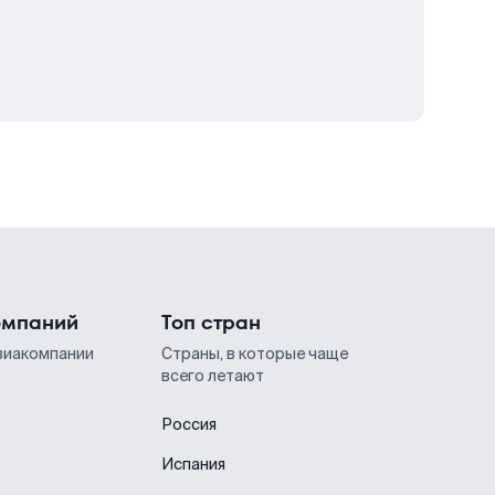
омпаний
Топ стран
виакомпании
Страны, в которые чаще
всего летают
Россия
Испания