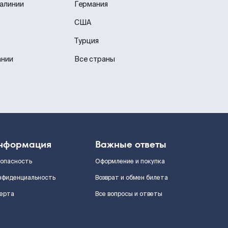
иалинии
Германия
США
Турция
ании
Все страны
нформация
Важные ответы
зопасность
Оформление и покупка
нфиденциальность
Возврат и обмен билета
ерта
Все вопросы и ответы