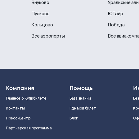
Внуково
Уральские ав
Пулково
ЮТэйр
Кольцово
Победа
Все аэропорты
Все авиакомп
Компания
Помощь
И
Главное о Купибилете
База знаний
Бе
Контакты
Где мой билет
Ко
Пресс-центр
Блог
Оф
Партнерская программа