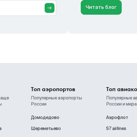
Читать блог
Топ аэропортов
Топ авиак
чаще
Популярные аэропорты
Популярные а
ы
России
России и мира
Домодедово
Аэрофлот
а
Шереметьево
S7 airlines