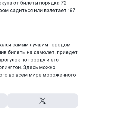
окупают билеты порядка 72
ром садиться или взлетает 197
авался самым лучшим городом
упив билеты на самолет, приедет
рогулок по городу и его
рлингтон. Здесь можно
того во всем мире мороженного