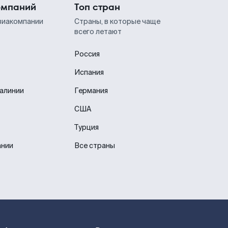
омпаний
Топ стран
виакомпании
Страны, в которые чаще
всего летают
Россия
Испания
иалинии
Германия
США
Турция
ании
Все страны