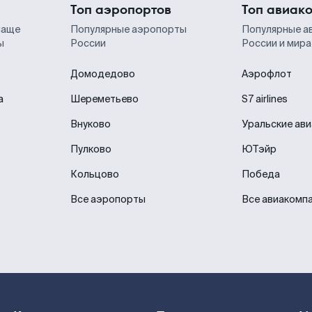
Топ аэропортов
Топ авиак
чаще
Популярные аэропорты
Популярные а
ы
России
России и мира
Домодедово
Аэрофлот
а
Шереметьево
S7 airlines
Внуково
Уральские ав
Пулково
ЮТэйр
Кольцово
Победа
Все аэропорты
Все авиакомп