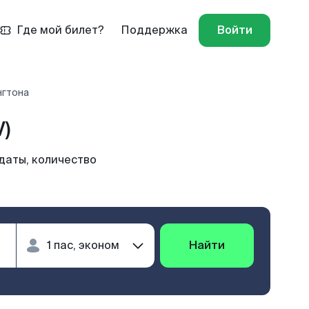
Где мой билет?
Поддержка
Войти
нгтона
)
даты, количество
Найти