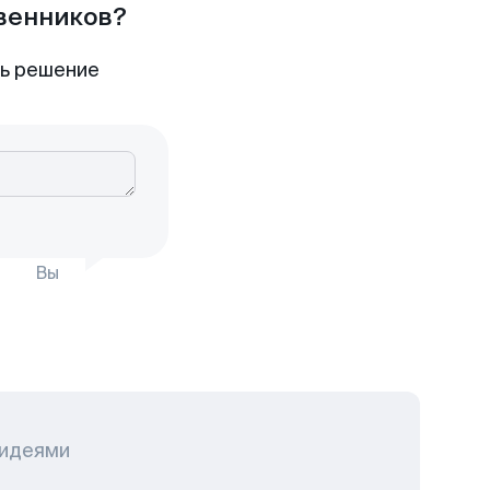
твенников?
ть решение
Вы
 идеями