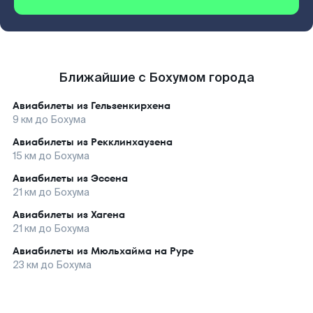
Ближайшие с Бохумом города
Авиабилеты из
Гельзенкирхена
9
км до
Бохума
Авиабилеты из
Рекклинхаузена
15
км до
Бохума
Авиабилеты из
Эссена
21
км до
Бохума
Авиабилеты из
Хагена
21
км до
Бохума
Авиабилеты из
Мюльхайма на Руре
23
км до
Бохума