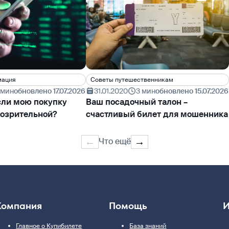
мация
Cоветы путешественникам
 мин
обновлено 17.07.2026
31.01.2020
3 мин
обновлено 15.07.2026
если мою покупку
Ваш посадочный талон –
озрительной?
счастливый билет для мошенника
←
→
Что ещё
Компания
Помощь
И
Главное о Купибилете
База знаний