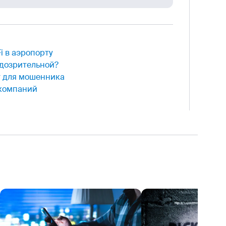
i в аэропорту
одозрительной?
т для мошенника
акомпаний