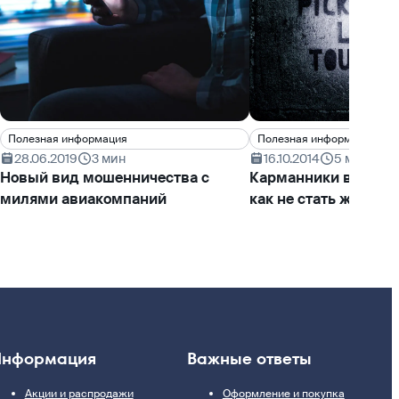
Полезная информация
Полезная информация
28.06.2019
3 мин
16.10.2014
5 мин
Новый вид мошенничества с
Карманники в Европ
милями авиакомпаний
как не стать жертво
нформация
Важные ответы
Акции и распродажи
Оформление и покупка