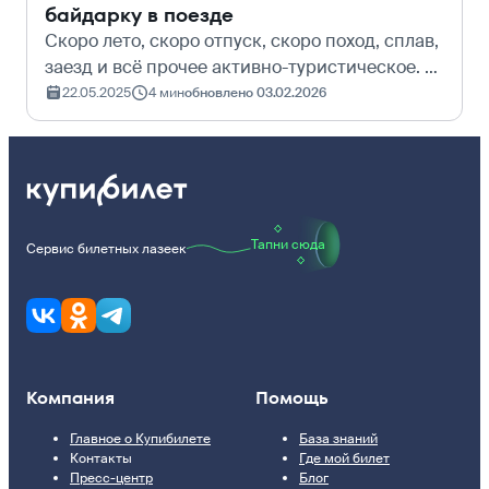
байдарку в поезде
Скоро лето, скоро отпуск, скоро поход, сплав,
заезд и всё прочее активно-туристическое. И
новоявленные покорители рек, порогов и
22.05.2025
4 мин
обновлено 03.02.2026
трасс задаются вопросом: «А как доставить
мой велосипед (байдарку, ката…
Тапни сюда
Сервис билетных лазеек
Компания
Помощь
Главное о Купибилете
База знаний
Контакты
Где мой билет
Пресс-центр
Блог