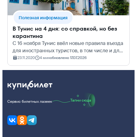
Полезная информация
В Тунис на 4 дня: со справкой, но без
карантина
С 16 ноября Тунис ввёл новые правила въезда
для иностранных туристов, в том числе и для
россиян. Однако эти правила различаются
23.11.2020
4 мин
обновлено 17.07.2026
для тех, кто летит самостоятельно и летящих
в составе тура. Самостоятель…
Тапни сюда
Сервис билетных лазеек