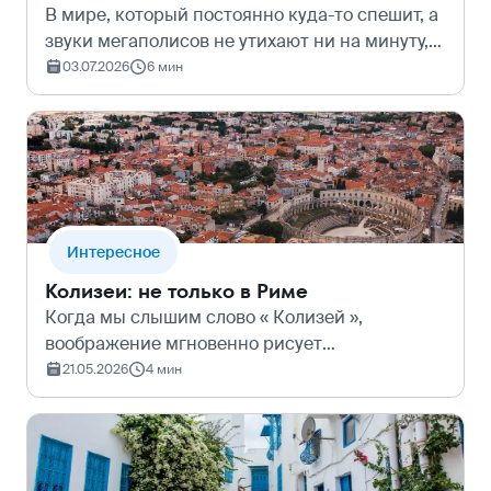
В мире, который постоянно куда-то спешит, а
звуки мегаполисов не утихают ни на минуту,
по-настоящему бесценной становится
03.07.2026
6 мин
возможность оказаться в абсолютной тишине.
Туда, где слышен только шум ветра,…
Интересное
Колизеи: не только в Риме
Когда мы слышим слово « Колизей »,
воображение мгновенно рисует
величественные руины в центре итальянской
21.05.2026
4 мин
столицы. Но огромные амфитеатры – это не
эксклюзивный бренд города на семи холмах,
а настоящий…