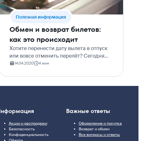
Полезная информация
Обмен и возврат билетов:
как это происходит
Хотите перенести дату вылета в отпуск
или вовсе отменить перелёт? Сегодня
мы расскажем о правилах обмена и
14.04.2020
4 мин
возврата в некоторых авиакомпаниях,
которые позволят вам спланировать
покупку билетов с нужны…
нформация
Важные ответы
Акции и распродажи
Оформление и покупка
Безопасность
Возврат и обмен
Конфиденциальность
Все вопросы и ответы
Оферта