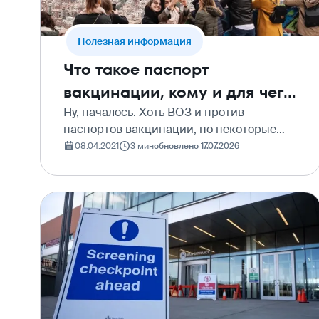
Полезная информация
Что такое паспорт
вакцинации, кому и для чего
он нужен
Ну, началось. Хоть ВОЗ и против
паспортов вакцинации, но некоторые
страны всё равно что-то придумывают.
08.04.2021
3 мин
обновлено 17.07.2026
Говорят, так гражданам будет удобнее
путешествовать, да и вообще – такая
система быстро поставит…