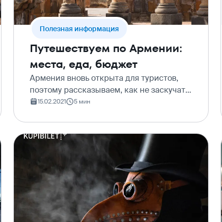
Полезная информация
Путешествуем по Армении:
места, еда, бюджет
Армения вновь открыта для туристов,
поэтому рассказываем, как не заскучать
и что посмотреть в этой чудесной
15.02.2021
5 мин
стране, даже если вы не любите
активные путешествия.&#160; Условия
въезда: отрицательный ПЦР…