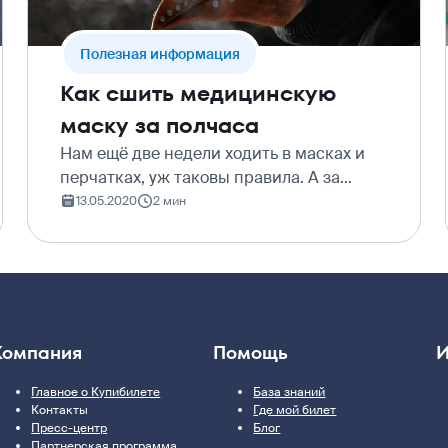
Полезная информация
Как сшить медицинскую
маску за полчаса
Нам ещё две недели ходить в масках и
перчатках, уж таковы правила. А за
отсутствие такого обмундирования в
13.05.2020
2 мин
общественных местах обещают
штрафовать. Если у вас ещё нет модной и
красивой многоразовой мас…
Компания
Помощь
И
Главное о Купибилете
База знаний
Контакты
Где мой билет
Пресс-центр
Блог
Партнерская программа