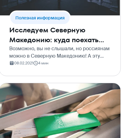
Полезная информация
Исследуем Северную
Македонию: куда поехать
без визы
Возможно, вы не слышали, но россиянам
можно в Северную Македонию! А эту
страну зря недооценивают, как и
08.02.2021
4 мин
Албанию. Место сочное, неизведанное,
красивое и интересное! Давайте
разбираться, куда именно еха…