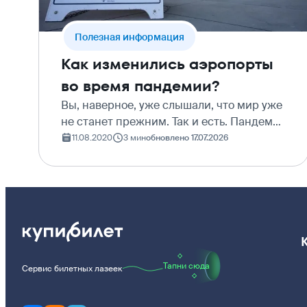
Полезная информация
Как изменились аэропорты
во время пандемии?
Вы, наверное, уже слышали, что мир уже
не станет прежним. Так и есть. Пандемия
напомнила нам о безопасности
11.08.2020
3 мин
обновлено 17.07.2026
здоровья, не только своего, но и
окружающих. Аэропорты, как главный
узел распространения инф…
Тапни сюда
Сервис билетных лазеек