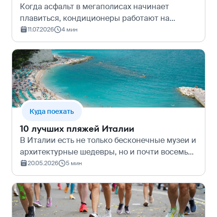
Когда асфальт в мегаполисах начинает
плавиться, кондиционеры работают на
пределе возможностей, а привычные южные
11.07.2026
4 мин
курорты пугают переполненными пляжами и
удушливым зноем, спасение стоит искать
там, где…
Куда поехать
10 лучших пляжей Италии
В Италии есть не только бесконечные музеи и
архитектурные шедевры, но и почти восемь
тысяч километров побережья, омываемого
20.05.2026
5 мин
пятью морями. А среди них – и дикие
скалистые бухты для интровертов, и широк…