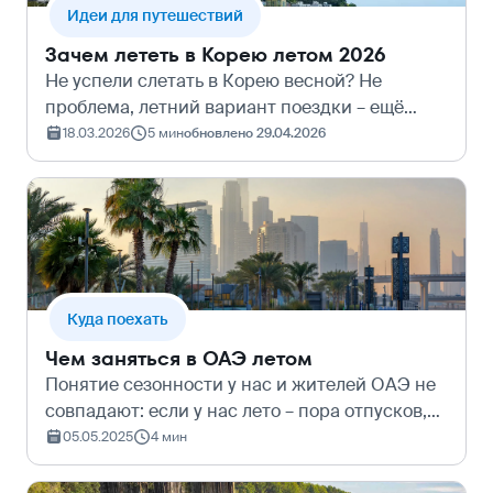
Идеи для путешествий
Зачем лететь в Корею летом 2026
Не успели слетать в Корею весной? Не
проблема, летний вариант поездки – ещё
лучше. С июня по август в регионе стоят
18.03.2026
5 мин
обновлено 29.04.2026
комфортные +25°С и выше, но удушливого
характера у такой жары нет из-за влажности.
О…
Куда поехать
Чем заняться в ОАЭ летом
Понятие сезонности у нас и жителей ОАЭ не
совпадают: если у нас лето – пора отпусков,
то для них – нетуристический период.
05.05.2025
4 мин
Невыносимый жар пустыни отпугивает
иностранцев, привыкших к высочайшему