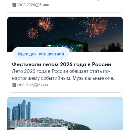
если вы не заядлый меломан. В 2026 году
30.03.2026
6 мин
музыкальная карта мира выглядит особенно
заманчиво: от стадионного рока в Ста…
Идеи для путешествий
Фестивали летом 2026 года в России
Лето 2026 года в России обещает стать по-
настоящему событийным. Музыкальные опен-
эйры, гастрономические фестивали и
19.03.2026
5 мин
масштабные арт-перформансы под открытым
небом уже анонсируют свои программы.
Чтобы в…