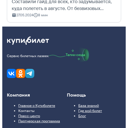
Составили гайд для всех, кто задумывается,
куда полететь в августе. От безвизовых
поездок за границу до пляжного отдыха
27.05.2024
8 мин
внутри России — собрали идеи на любой вкус.
Популярные направления отдыха в авгу…
Тапни сюда
Сервис билетных лазеек
Компания
Помощь
Главное о Купибилете
База знаний
Контакты
Где мой билет
Пресс-центр
Блог
Партнерская программа