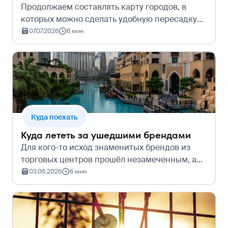
Продолжаем составлять карту городов, в
которых можно сделать удобную пересадку
по пути в Европу или Азию, и Алматы
07.07.2026
6 мин
прекрасно подходит для такой стыковки. К
тому же, если время между рейсами
позволяет,…
Куда поехать
Куда лететь за ушедшими брендами
Для кого-то исход знаменитых брендов из
торговых центров прошёл незамеченным, а
для кого-то стал настоящим ударом. Но в
03.06.2026
6 мин
других странах привычные джинсы
комфортного кроя и посадки по-прежнему
можно най…