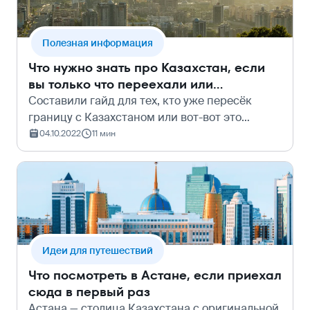
Полезная информация
Что нужно знать про Казахстан, если
вы только что переехали или
собираетесь
Составили гайд для тех, кто уже пересёк
границу с Казахстаном или вот-вот это
сделает. В нём: про жильё, оформление
04.10.2022
11 мин
документов, ментальные отличия севера от
юга, а также явки, пароли, крутые места, по…
Идеи для путешествий
Что посмотреть в Астане, если приехал
сюда в первый раз
Астана — столица Казахстана с оригинальной