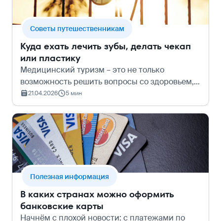
Cоветы путешественникам
Куда ехать лечить зубы, делать чекап
или пластику
Медицинский туризм – это не только
возможность решить вопросы со здоровьем,
но и отличный повод сменить обстановку.
21.04.2026
5 мин
Когда привычные клиники у дома не
подходят по уровню технологий, стоит
расширить гео…
Полезная информация
В каких странах можно оформить
банковские карты
Начнём с плохой новости: с платежами по