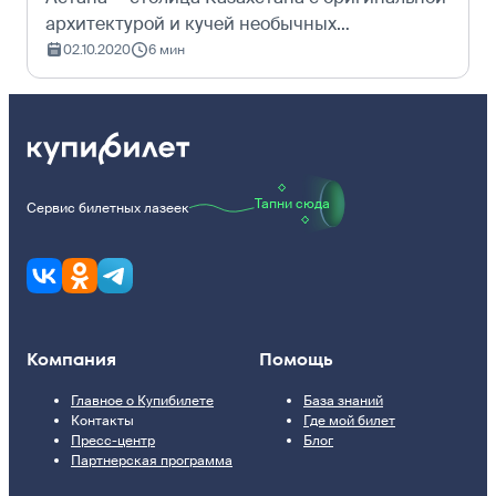
архитектурой и кучей необычных
достопримечательностей: от торгового
02.10.2020
6 мин
центра в виде шатра до огромной вышки с
золотым шаром на вершине.&#160; В блоге
Купибилет…
Тапни сюда
Сервис билетных лазеек
Компания
Помощь
Главное о Купибилете
База знаний
Контакты
Где мой билет
Пресс-центр
Блог
Партнерская программа