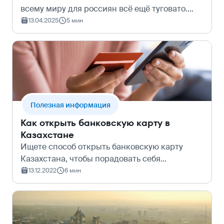
всему миру для россиян всё ещё туговато.
Продолжим хорошей: мы собрали некоторые
13.04.2025
5 мин
страны, куда можно быстро добраться и
открыть себе зарубежный счёт. Ведь мы люб…
Полезная информация
Как открыть банковскую карту в
Казахстане
Ищете способ открыть банковскую карту
Казахстана, чтобы порадовать себя
покупками из-за рубежа? Тогда придётся
13.12.2022
6 мин
покупать билеты и посещать страну лично,
поскольку в Казахстане россияне могут
получить к…