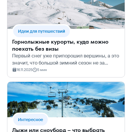
секрет…
Идеи для путешествий
Горнолыжные курорты, куда можно
поехать без визы
Первый снег уже припорошил вершины, а это
значит, что большой зимний сезон не за
горами. Соцсети скоро наполнятся
16.11.2025
5 мин
фотографиями в блестящих шлемах, а в ушах
уже будто бы слышится хруст снега под
кантом…
Интересное
Лыжи или сноуборд – что выбрать