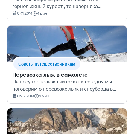
горнолыжный курорт , то наверняка
некоторые термины, которые повсеместно
07.11.2014
4 мин
встречаются на сайтах о горнолыжном
отдыхе, могут вызвать &#160;у вас
затруднения. В этой ста…
Cоветы путешественникам
Перевозка лыж в самолете
На носу горнолыжный сезон и сегодня мы
поговорим о перевозке лыж и сноуборда в
самолете. Как всегда, все зависит от
06.12.2013
5 мин
авиакомпании. В сезон большинство
европейских перевозчиков возьмут в самолет
ваши лы…