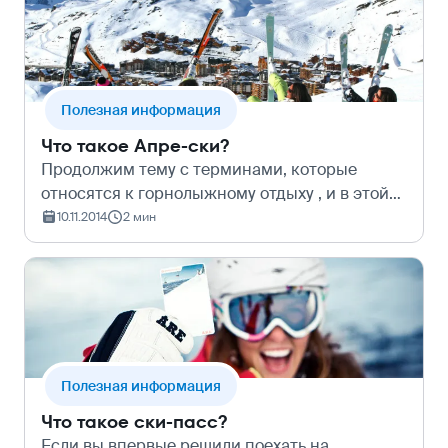
горнолы…
Полезная информация
Что такое Апре-ски?
Продолжим тему с терминами, которые
относятся к горнолыжному отдыху , и в этой
статье мы поговорим об апре-ски, а
10.11.2014
2 мин
&#160;также о курортах, которые знамениты
не только горнолыжными трассами, но и
своими…
Полезная информация
Что такое ски-пасс?
Если вы впервые решили поехать на