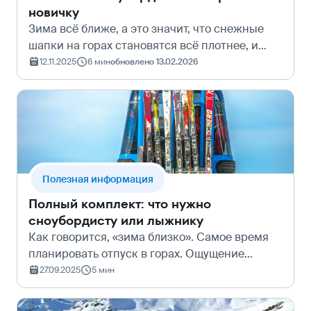
новичку
Зима всё ближе, а это значит, что снежные
шапки на горах становятся всё плотнее, и
горнолыжные курорты готовятся к открытию.
12.11.2025
6 мин
обновлено 13.02.2026
Пора проверять снаряжение, планировать
отпуск и, конечно, брать билеты в го…
Полезная информация
Полный комплект: что нужно
сноубордисту или лыжнику
Как говорится, «зима близко». Самое время
планировать отпуск в горах. Ощущение
скорости, свежий морозный воздух и
27.09.2025
5 мин
захватывающие дух пейзажи – ради этого
миллионы людей ежегодно отправляются на