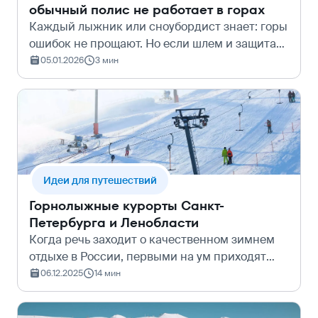
обычный полис не работает в горах
Каждый лыжник или сноубордист знает: горы
ошибок не прощают. Но если шлем и защита
спины стали нормой, то о правильной
05.01.2026
3 мин
страховке многие вспоминают только в
кабинете травматолога, когда видят счёт за
л…
Идеи для путешествий
Горнолыжные курорты Санкт-
Петербурга и Ленобласти
Когда речь заходит о качественном зимнем
отдыхе в России, первыми на ум приходят
величественный Кавказ, снежный Шерегеш
06.12.2025
14 мин
или суровые Хибины . Однако коренные
жители Северной столицы знают важный