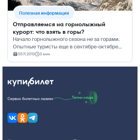
Полезная информация
Отправляемся на горнолыжный
курорт: что взять в горы?
Начало горнолыжного сезона не за горами.
Опытные туристы еще в сентябре-октябре
забронировали гостиницу и авиабилеты, и
05.11.2013
3 мин
уже начинают готовить снаряжение.
Новичкам собраться сложнее, поэтому
сегодня мы…
Тапни сюда
Сервис билетных лазеек