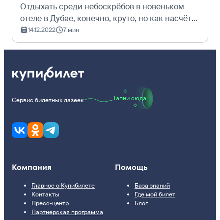
Отдыхать среди небоскрёбов в новеньком
отеле в Дубае, конечно, круто, но как насчёт
путешествия к местам, которым больше пяти
14.12.2022
7 мин
тысяч лет? Рассказываем о городах, которые
существуют не одно тысячелетие…
Тапни сюда
Сервис билетных лазеек
Компания
Помощь
Главное о Купибилете
База знаний
Контакты
Где мой билет
Пресс-центр
Блог
Партнерская программа