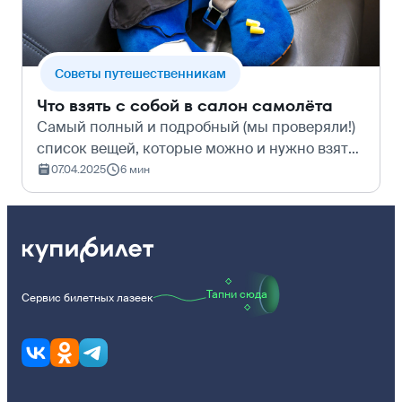
Cоветы путешественникам
Что взять с собой в салон самолёта
Самый полный и подробный (мы проверяли!)
список вещей, которые можно и нужно взять
с собой в салон самолёта. Всё, что сделает
07.04.2025
6 мин
ваше пребывание на борту приятным: ноги не
замерзнут, соседи не помешают с…
Тапни сюда
Сервис билетных лазеек