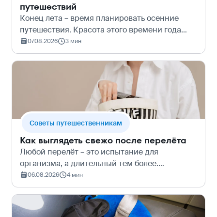
путешествий
Конец лета – время планировать осенние
путешествия. Красота этого времени года
неоспорима, но, к сожалению, слишком часто
07.08.2026
3 мин
сопряжена с погодными неурядицами.
Солнце слишком быстро может смениться на
пр…
Cоветы путешественникам
Как выглядеть свежо после перелёта
Любой перелёт – это испытание для
организма, а длительный тем более.
Особенно от него страдает кожа, ведь воздух
06.08.2026
4 мин
в салоне самолёта циркулирует через
мощные системы фильтрации, из-за чего
уровень влажн…