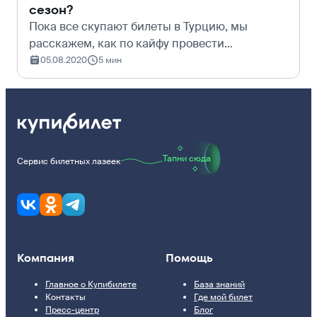
сезон?
Пока все скупают билеты в Турцию, мы
расскажем, как по кайфу провести
долгожданный отпуск в Абхазии. Границы
05.08.2020
5 мин
уже открыты, можно ехать!&#160; Как
добраться В Абхазии нет туристического
аэропорта, поэто…
Тапни сюда
Сервис билетных лазеек
Компания
Помощь
Главное о Купибилете
База знаний
Контакты
Где мой билет
Пресс-центр
Блог