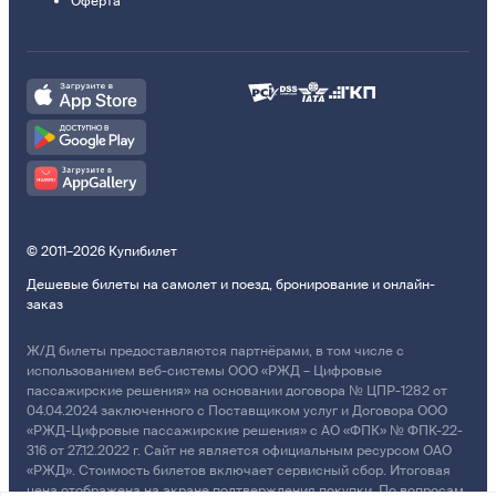
Оферта
© 2011–2026 Купибилет
Дешевые билеты на самолет и поезд, бронирование и онлайн-
заказ
Ж/Д билеты предоставляются партнёрами, в том числе с
использованием веб-системы ООО «РЖД – Цифровые
пассажирские решения» на основании договора № ЦПР-1282 от
04.04.2024 заключенного с Поставщиком услуг и Договора ООО
«РЖД-Цифровые пассажирские решения» с АО «ФПК» № ФПК-22-
316 от 27.12.2022 г. Сайт не является официальным ресурсом ОАО
«РЖД». Стоимость билетов включает сервисный сбор. Итоговая
цена отображена на экране подтверждения покупки. По вопросам