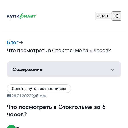
₽, RUB
Блог
Что посмотреть в Стокгольме за 6 часов?
Содержание
Выходим с парома
Cоветы путешественникам
Идём в город
28.01.2020
5 мин
Gamla Stan
Что посмотреть в Стокгольме за 6
часов?
Метро
Что делать, если опоздали на паром