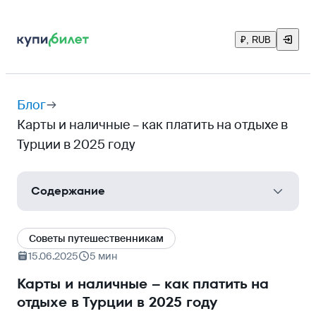
₽, RUB
Блог
Карты и наличные – как платить на отдыхе в
Турции в 2025 году
Содержание
Какие карты работают в Турции
Cоветы путешественникам
Каким приложением можно расплатиться
15.06.2025
5 мин
Какую валюту брать в Турцию: доллары, евро,
Карты и наличные – как платить на
₽
отдыхе в Турции в 2025 году