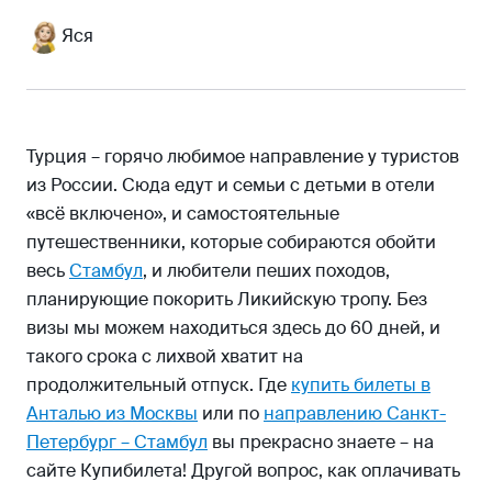
Сколько денег брать в Турцию туристу
Яся
Общие советы
Турция – горячо любимое направление у туристов
из России. Сюда едут и семьи с детьми в отели
«всё включено», и самостоятельные
путешественники, которые собираются обойти
весь
Стамбул
, и любители пеших походов,
планирующие покорить Ликийскую тропу. Без
визы мы можем находиться здесь до 60 дней, и
такого срока с лихвой хватит на
продолжительный отпуск. Где
купить билеты в
Анталью из Москвы
или по
направлению Санкт-
Петербург – Стамбул
вы прекрасно знаете – на
сайте Купибилета! Другой вопрос, как оплачивать