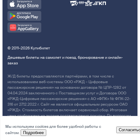
© 2011–2026 Купибилет
Дешевые билеты на самолет и поезд, бронирование и онлайн-
заказ
Ж/Д билеты предоставляются партнёрами, в том числе с
использованием веб-системы ООО «РЖД – Цифровые
пассажирские решения» на основании договора № ЦПР-1282 от
04.04.2024 заключенного с Поставщиком услуг и Договора ООО
«РЖД-Цифровые пассажирские решения» с АО «ФПК» № ФПК-22-
316 от 27.12.2022 г. Сайт не является официальным ресурсом ОАО
«РЖД». Стоимость билетов включает сервисный сбор. Итоговая
цена отображена на экране подтверждения покупки. По вопросам
рассмотрения обращений, жалоб, претензий граждан о
Мы используем cookies для более удобной работы с
возмещении убытков просим обращаться в Службу Заботы.
Согласить
сайтом.
Подробнее