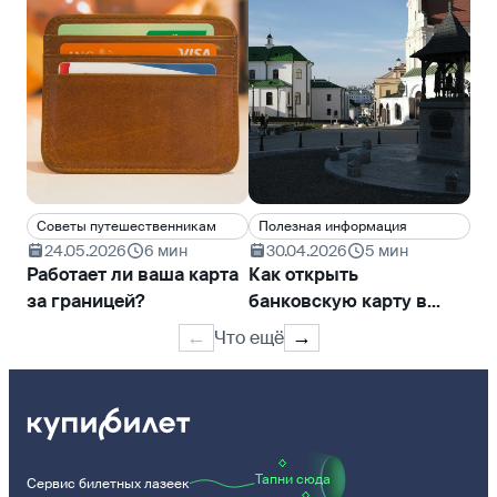
Cоветы путешественникам
Полезная информация
Cо
24.05.2026
6 мин
30.04.2026
5 мин
1
Работает ли ваша карта
Как открыть
Ки
за границей?
банковскую карту в
ра
Беларуси
пр
Что ещё
←
→
We
Тапни сюда
Сервис билетных лазеек